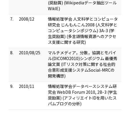
(奨励賞) (Wikipediaデータ抽出ツール
WikIE)
7.
2008/12
情報処理学会 人文科学とコンピュータ
研究会 じんもんこん2008 (人文科学と
コンピュータシンポジウム) 3A-3 (学
生奨励賞) (多言語情報資源へのアクセ
ス支援に関する研究)
8.
2010/08/25
マルチメディア，分散，協調とモバイ
ル(DICOMO2010)シンポジウム 最優秀
論文賞 (ITリスク対策に関する社会的
合意形成支援システムSocial-MRCの
開発構想)
9.
2010/11
情報処理学会データベースシステム研
究会 WebDB Forum 2010, 2B-3 (学生
奨励賞) (アフィリエイトIDを用いたス
パムブログの分析)