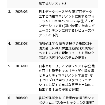
援するAIシステム)
3.
2025/03
日本データベース学会 第17回データ
工学と情報マネジメントに関するフォ
ーラム DEIM2025, 9E-02 (学生プレゼ
ンテーション賞) (GNNを用いた未レビ
ューコンテンツに対するレビュー文ベ
クトルの予測)
4.
2018/03
情報処理学会 情報処理学会第80回全
国大会, 1M-03 (学生奨励賞) (大規模イ
ベントにおける現地ツイートを用いた
混雑状況可視化システムの提案)
5.
2014/09
日本セキュリティマネジメント学会 第
６回辻井重男セキュリティ学生論文賞
セキュリティマネジメント学生賞 (マ
イクロブログ中のリスクコミュニケー
ションに関する有益な意見を自動的に
抽出する手法の提案と評価)
6.
2008/09
言語処理学会 NLP若手の会 第3回シン
ポジウム, ポスターセッション2 発表7