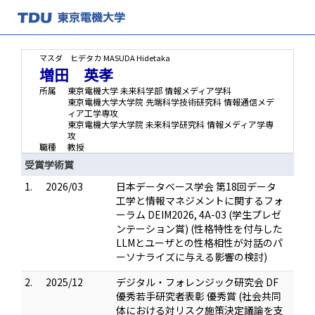
マスダ ヒデタカ
MASUDA Hidetaka
増田 英孝
所属
東京電機大学 未来科学部 情報メディア学科
東京電機大学大学院 先端科学技術研究科 情報通信メデ
ィア工学専攻
東京電機大学大学院 未来科学研究科 情報メディア学専
攻
職種
教授
受賞学術賞
1.
2026/03
日本データベース学会 第18回データ
工学と情報マネジメントに関するフォ
ーラム DEIM2026, 4A-03 (学生プレゼ
ンテーション賞) (性格特性を付与した
LLMとユーザとの性格相性が対話のパ
ーソナライズに与える影響の検討)
2.
2025/12
デジタル・フォレンジック研究会 DF
優秀若手研究者表彰 優秀賞 (社会共同
体における対リスク施策決定議論を支