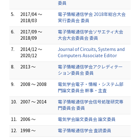
委員
5.
2017/04 ～
電子情報通信学会 2018年総合大会
2018/03
実行委員会 委員
6.
2017/09 ～
電子情報通信学会ソサエティ大会
2018/09
大会大会委員会 委員
7.
2014/12 ～
Journal of Circuits, Systems and
2020/12
Computers Associate Editor
8.
2013 ～
電子情報通信学会アクレディテー
ション委員会 委員
9.
2008 ～ 2008
電気学会電子・情報・システム部
門論文委員会 幹事・主査
10.
2007 ～ 2014
電子情報通信学会信号処理研究専
門委員会 委員
11.
2006 ～
電気学会論文委員会 論文委員
12.
1998 ～
電子情報通信学会 査読委員