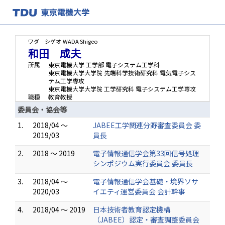
ワダ シゲオ
WADA Shigeo
和田 成夫
所属
東京電機大学 工学部 電子システム工学科
東京電機大学大学院 先端科学技術研究科 電気電子シス
テム工学専攻
東京電機大学大学院 工学研究科 電子システム工学専攻
職種
教育教授
委員会・協会等
1.
2018/04 ～
JABEE工学関連分野審査委員会 委
2019/03
員長
2.
2018 ～ 2019
電子情報通信学会第33回信号処理
シンポジウム実行委員会 委員長
3.
2018/04 ～
電子情報通信学会基礎・境界ソサ
2020/03
イエティ運営委員会 会計幹事
4.
2018/04 ～ 2019
日本技術者教育認定機構
（JABEE）認定・審査調整委員会