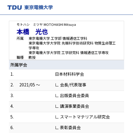
モトハシ ミツヤ
MOTOHASHI Mitsuya
本橋 光也
所属
東京電機大学 工学部 情報通信工学科
東京電機大学大学院 先端科学技術研究科 物質生命理工
学専攻
東京電機大学大学院 工学研究科 情報通信工学専攻
職種
教授
所属学会
1.
日本材料科学会
2.
2021/05 ～
∟ 会長/代表理事
3.
∟ 出版委員会委員
4.
∟ 講演事業委員会
5.
∟ スマートマテリアル研究会
6.
∟ 表彰委員会