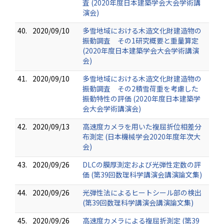
査 (2020年度日本建築学会大会学術講
演会)
40.
2020/09/10
多雪地域における木造文化財建造物の
振動調査 その1研究概要と重量算定
(2020年度日本建築学会大会学術講演
会)
41.
2020/09/10
多雪地域における木造文化財建造物の
振動調査 その2積雪荷重を考慮した
振動特性の評価 (2020年度日本建築学
会大会学術講演会)
42.
2020/09/13
高速度カメラを用いた複屈折位相差分
布測定 (日本機械学会2020年度年次大
会)
43.
2020/09/26
DLCの膜厚測定および光弾性定数の評
価 (第39回数理科学講演会講演論文集)
44.
2020/09/26
光弾性法によるヒートシール部の検出
(第39回数理科学講演会講演論文集)
45.
2020/09/26
高速度カメラによる複屈折測定 (第39