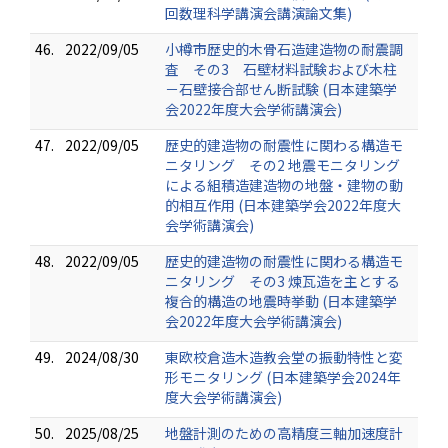
回数理科学講演会講演論文集)
46.
2022/09/05
小樽市歴史的木骨石造建造物の耐震調
査 その3 石壁材料試験および木柱
－石壁接合部せん断試験 (日本建築学
会2022年度大会学術講演会)
47.
2022/09/05
歴史的建造物の耐震性に関わる構造モ
ニタリング その2 地震モニタリング
による組積造建造物の地盤・建物の動
的相互作用 (日本建築学会2022年度大
会学術講演会)
48.
2022/09/05
歴史的建造物の耐震性に関わる構造モ
ニタリング その3 煉瓦造を主とする
複合的構造の地震時挙動 (日本建築学
会2022年度大会学術講演会)
49.
2024/08/30
東欧校倉造木造教会堂の振動特性と変
形モニタリング (日本建築学会2024年
度大会学術講演会)
50.
2025/08/25
地盤計測のための高精度三軸加速度計