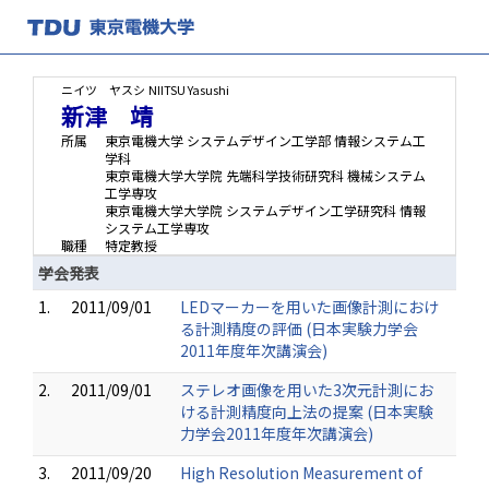
ニイツ ヤスシ
NIITSU Yasushi
新津 靖
所属
東京電機大学 システムデザイン工学部 情報システム工
学科
東京電機大学大学院 先端科学技術研究科 機械システム
工学専攻
東京電機大学大学院 システムデザイン工学研究科 情報
システム工学専攻
職種
特定教授
学会発表
1.
2011/09/01
LEDマーカーを用いた画像計測におけ
る計測精度の評価 (日本実験力学会
2011年度年次講演会)
2.
2011/09/01
ステレオ画像を用いた3次元計測にお
ける計測精度向上法の提案 (日本実験
力学会2011年度年次講演会)
3.
2011/09/20
High Resolution Measurement of