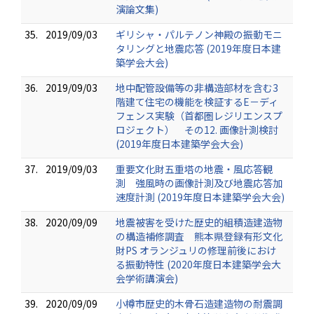
演論文集)
35.
2019/09/03
ギリシャ・パルテノン神殿の振動モニ
タリングと地震応答 (2019年度日本建
築学会大会)
36.
2019/09/03
地中配管設備等の非構造部材を含む3
階建て住宅の機能を検証するE－ディ
フェンス実験（首都圏レジリエンスプ
ロジェクト） その12. 画像計測検討
(2019年度日本建築学会大会)
37.
2019/09/03
重要文化財五重塔の地震・風応答観
測 強風時の画像計測及び地震応答加
速度計測 (2019年度日本建築学会大会)
38.
2020/09/09
地震被害を受けた歴史的組積造建造物
の構造補修調査 熊本県登録有形文化
財PS オランジュリの修理前後におけ
る振動特性 (2020年度日本建築学会大
会学術講演会)
39.
2020/09/09
小樽市歴史的木骨石造建造物の耐震調