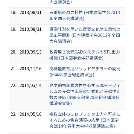
大会講演会)
18.
2013/08/31
五重塔の風力特性 (日本建築学会2013
年全国大会講演会)
19.
2013/08/31
画像計測を用いた重要文化財五重塔の
風応答観測 (日本建築学会2013年全国
大会講演会)
20.
2013/09/13
教育用３次元CADシステムのSTL出力
機能 (日本図学会中部講演会)
21.
2013/11/16
高機能教育用ソリッドモデラーの開発
(日本図学会総会講演会)
22.
2014/03/14
光学的初期異方性を有する高分子フィ
ルムの光弾性応答の定式化と光弾性定
数の評価 (関東支部第20期総会講演会
講演論文集)
23.
2014/05/10
複数立体の３Ｄプリンタ出力を可能に
するための集合演算の応用 (日本図学
会2014年春季大会学術講演論文集)