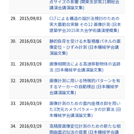
点サイズの影響 (関東支部第21期総会
講演会講演論文集)
29.
2015/09/03
CLTによる構造の設計法検討のための
実大震動台実験 その12 画像計測 (日本
建築学会2015年大会学術講演梗概集)
30.
2016/03/16
静的負荷を受ける木製積層パネルの画
像変位・ひずみ計測 (日本機械学会講
演論文集)
31.
2016/03/19
画像相関法による高速移動物体の追跡
法 (日本機械学会講演論文集)
32.
2016/03/19
画像計測に用いる特徴的パターンを有
するマーカーの自動検出 (日本機械学
会講演論文集)
33.
2016/03/19
画像計測のための面内座標点群を用い
た3次元カメラパラメータの計算法 (日
本機械学会講演論文集)
34.
2016/03/19
高精度画像変位計測のための新たな相
関曲面近似法の提案 (日本機械学会講