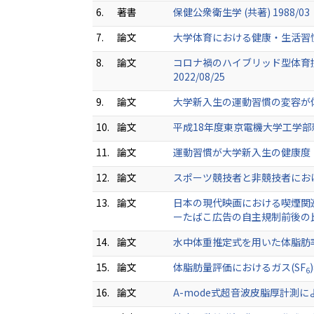
6.
著書
保健公衆衛生学 (共著) 1988/03
7.
論文
大学体育における健康・生活習慣の改
8.
論文
コロナ禍のハイブリッド型体育授業
2022/08/25
9.
論文
大学新入生の運動習慣の変容が体力と
10.
論文
平成18年度東京電機大学工学部新入
11.
論文
運動習慣が大学新入生の健康度・生活
12.
論文
スポーツ競技者と非競技者における唾
13.
論文
日本の現代映画における喫煙関
ーたばこ広告の自主規制前後の比較ー
14.
論文
水中体重推定式を用いた体脂肪率評価に
15.
論文
体脂肪量評価におけるガス(SF
6
16.
論文
A-mode式超音波皮脂厚計測による体