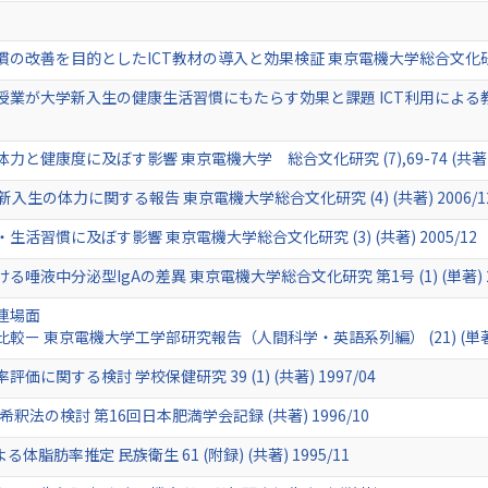
善を目的としたICT教材の導入と効果検証 東京電機大学総合文化研究 (21),3
が大学新入生の健康生活習慣にもたらす効果と課題 ICT利用による教育改善
健康度に及ぼす影響 東京電機大学 総合文化研究 (7),69-74 (共著) 2
生の体力に関する報告 東京電機大学総合文化研究 (4) (共著) 2006/1
習慣に及ぼす影響 東京電機大学総合文化研究 (3) (共著) 2005/12
液中分泌型IgAの差異 東京電機大学総合文化研究 第1号 (1) (単著) 20
連場面
 東京電機大学工学部研究報告（人間科学・英語系列編） (21) (単著) 2
関する検討 学校保健研究 39 (1) (共著) 1997/04
)希釈法の検討 第16回日本肥満学会記録 (共著) 1996/10
脂肪率推定 民族衛生 61 (附録) (共著) 1995/11