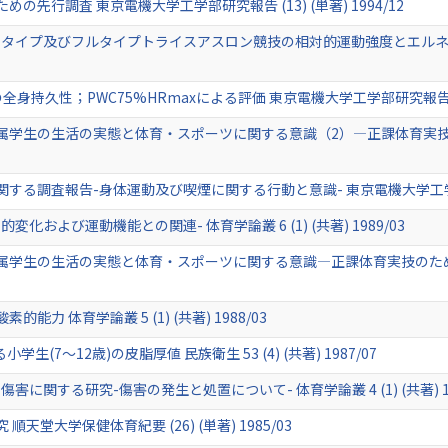
先行調査 東京電機大学工学部研究報告 (13) (単著) 1994/12
タイプ及びフルタイプトライスアスロン競技の相対的運動強度とエルネギ-消
持久性；PWC75%HRmaxによる評価 東京電機大学工学部研究報告 (9) (
学生の生活の実態と体育・スポーツに関する意識（2）―正課体育実技のための
る調査報告-身体運動及び喫煙に関する行動と意識- 東京電機大学工学部研究報告
および運動機能との関連- 体育学論叢 6 (1) (共著) 1989/03
学生の生活の実態と体育・スポーツに関する意識―正課体育実技のための基礎
力 体育学論叢 5 (1) (共著) 1988/03
生(7〜12歳)の皮脂厚値 民族衛生 53 (4) (共著) 1987/07
に関する研究-傷害の発生と処置について- 体育学論叢 4 (1) (共著) 19
堂大学保健体育紀要 (26) (単著) 1985/03