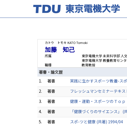
カトウ トモキ
KATO Tomoki
加藤 知己
所属
東京電機大学 未来科学部 人
東京電機大学 教養教育センタ
職種
教育教授
著書・論文歴
1.
著書
実践に生かすスポーツ教養-スポー
2.
著書
フレッシュマンセミナーテキスト 
3.
著書
健康・運動・スポーツのＴｏｐｉｃｓ 
4.
著書
「健康づくりのサイエンス」 (共著)
5.
著書
スポ-ツと健康 (共著) 1994/04