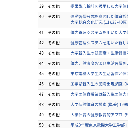
39.
その他
携帯型心拍計を援用した大学体育授業の
40.
その他
運動習慣形成を意図した体育授業
大学総合文化研究 (11),33-40頁 (
41.
その他
体力管理システムを用いた大学体育授業
42.
その他
健康管理システムを用いた新しい大学
43.
その他
大学新入生の健康度・生活習慣とアルバ
44.
その他
体力、健康度および生活習慣を改善
45.
その他
東京電機大学生の生活習慣と体力および
46.
その他
工学部新入生の肥満出現頻度-Body
47.
その他
大学の体育授業は新入生の体力を高め
48.
その他
大学保健体育の模索 (単著) 199
49.
その他
大学体育の健康教育的アプロ-チ 東京
50.
その他
平成3年度東京電機大学工学部Ⅰ部新