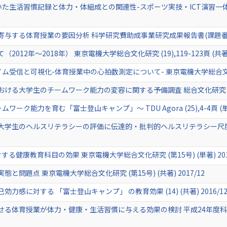
た生活習慣記録と体力・体組成との関連性-スポーツ実技・ICT演習一体型
る体育授業の要因分析 科学研究費助成事業研究成果報告書(課題番号：18K10
2年〜2018年） 東京電機大学総合文化研究 (19),119-123頁 (共著) 
受信と可視化-体育授業中の心拍数測定について- 東京電機大学総合文化研究 (18)
る大学生のチームワーク能力の変容に関する予備調査 総合文化研究 (17) (
ク能力を育む「富士登山キャンプ」～ TDU Agora (25),4-4頁 (単著)
大学生のヘルスリテラシーの評価に伝達的・批判的ヘルスリテラシー尺
健康教育科目の効果 東京電機大学総合文化研究 (第15号) (単著) 2017
問題点 東京電機大学総合文化研究 (第15号) (共著) 2017/12
感に対する 「富士登山キャンプ」 の教育効果 (14) (共著) 2016/1
る体育授業が体力・健康・生活習慣に与える効果の検討 平成24年度科研費