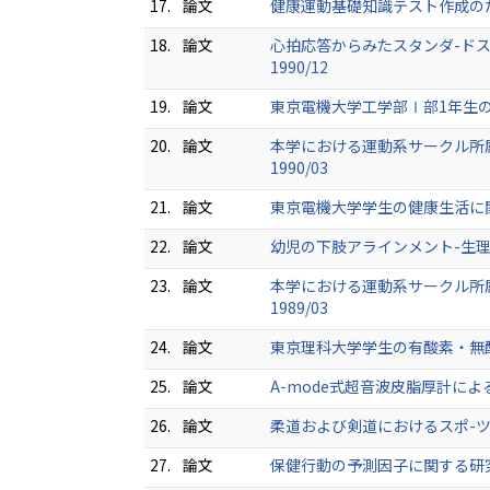
17.
論文
健康運動基礎知識テスト作成のための
18.
論文
心拍応答からみたスタンダ-ドス
1990/12
19.
論文
東京電機大学工学部Ⅰ部1年生の全身
20.
論文
本学における運動系サークル所属
1990/03
21.
論文
東京電機大学学生の健康生活に関す
22.
論文
幼児の下肢アラインメント-生理的変化
23.
論文
本学における運動系サークル所属
1989/03
24.
論文
東京理科大学学生の有酸素・無酸素的能
25.
論文
A-mode式超音波皮脂厚計による小学
26.
論文
柔道および剣道におけるスポ-ツ傷害
27.
論文
保健行動の予測因子に関する研究 順天