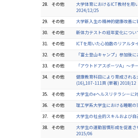
28.
その他
大学体育におけるICT教材を用い
2024/12/25
29.
その他
大学新入生の精神的健康改善に寄与す
30.
その他
新体力テストの経年変化について（201
31.
その他
ICTを用いた心拍数のリアルタイム
32.
その他
「富士登山キャンプ」参加後におけ
33.
その他
「アウトドアスポーツA」～チームワー
34.
その他
健康教育科目により育成される
(16),107-111頁 (単著) 2018/12
35.
その他
大学生のeヘルスリテラシーに対する
36.
その他
理工学系大学生における睡眠の実態と
37.
その他
大学生の社会的スキルおよび自己効力
38.
その他
大学生の運動習慣形成を促進させ
2015/06