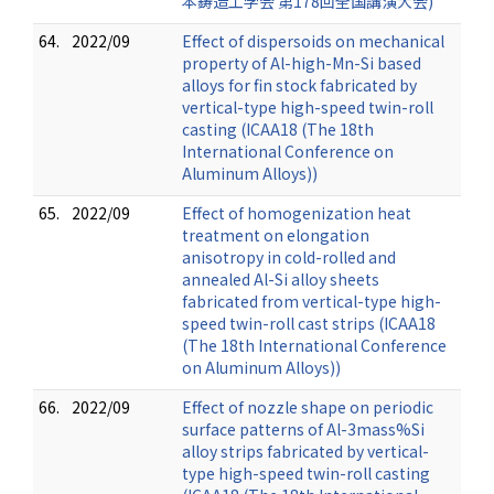
本鋳造工学会 第178回全国講演大会)
64.
2022/09
Effect of dispersoids on mechanical
property of Al-high-Mn-Si based
alloys for fin stock fabricated by
vertical-type high-speed twin-roll
casting (ICAA18 (The 18th
International Conference on
Aluminum Alloys))
65.
2022/09
Effect of homogenization heat
treatment on elongation
anisotropy in cold-rolled and
annealed Al-Si alloy sheets
fabricated from vertical-type high-
speed twin-roll cast strips (ICAA18
(The 18th International Conference
on Aluminum Alloys))
66.
2022/09
Effect of nozzle shape on periodic
surface patterns of Al-3mass%Si
alloy strips fabricated by vertical-
type high-speed twin-roll casting