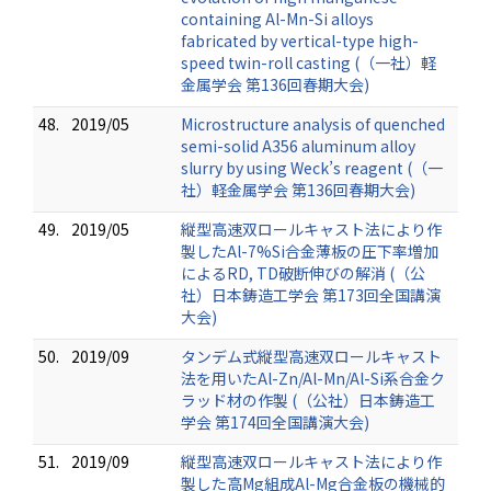
containing Al-Mn-Si alloys
fabricated by vertical-type high-
speed twin-roll casting (（一社）軽
金属学会 第136回春期大会)
48.
2019/05
Microstructure analysis of quenched
semi-solid A356 aluminum alloy
slurry by using Weck’s reagent (（一
社）軽金属学会 第136回春期大会)
49.
2019/05
縦型高速双ロールキャスト法により作
製したAl-7%Si合金薄板の圧下率増加
によるRD, TD破断伸びの解消 (（公
社）日本鋳造工学会 第173回全国講演
大会)
50.
2019/09
タンデム式縦型高速双ロールキャスト
法を用いたAl-Zn/Al-Mn/Al-Si系合金ク
ラッド材の作製 (（公社）日本鋳造工
学会 第174回全国講演大会)
51.
2019/09
縦型高速双ロールキャスト法により作
製した高Mg組成Al-Mg合金板の機械的