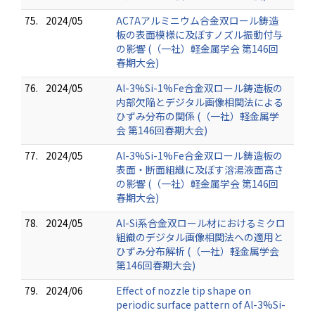
75.
2024/05
AC7Aアルミニウム合金双ロール鋳造
板の表面模様に及ぼすノズル振動付与
の影響 (（一社）軽金属学会 第146回
春期大会)
76.
2024/05
Al-3%Si-1%Fe合金双ロール鋳造板の
内部欠陥とデジタル画像相関法による
ひずみ分布の関係 (（一社）軽金属学
会 第146回春期大会)
77.
2024/05
Al-3%Si-1%Fe合金双ロール鋳造板の
表面・断面組織に及ぼす溶湯液面高さ
の影響 (（一社）軽金属学会 第146回
春期大会)
78.
2024/05
Al-Si系合金双ロール材におけるミクロ
組織のデジタル画像相関法への適用と
ひずみ分布解析 (（一社）軽金属学会
第146回春期大会)
79.
2024/06
Effect of nozzle tip shape on
periodic surface pattern of Al-3%Si-