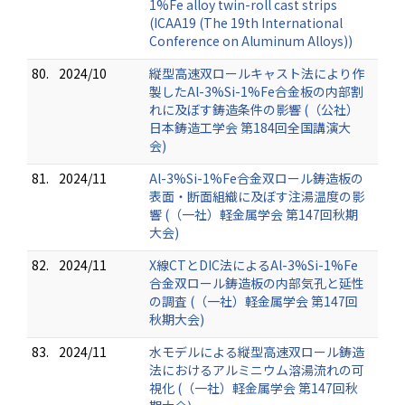
1%Fe alloy twin-roll cast strips
(ICAA19 (The 19th International
Conference on Aluminum Alloys))
80.
2024/10
縦型高速双ロールキャスト法により作
製したAl-3%Si-1%Fe合金板の内部割
れに及ぼす鋳造条件の影響 (（公社）
日本鋳造工学会 第184回全国講演大
会)
81.
2024/11
Al-3%Si-1%Fe合金双ロール鋳造板の
表面・断面組織に及ぼす注湯温度の影
響 (（一社）軽金属学会 第147回秋期
大会)
82.
2024/11
X線CTとDIC法によるAl-3%Si-1%Fe
合金双ロール鋳造板の内部気孔と延性
の調査 (（一社）軽金属学会 第147回
秋期大会)
83.
2024/11
水モデルによる縦型高速双ロール鋳造
法におけるアルミニウム溶湯流れの可
視化 (（一社）軽金属学会 第147回秋