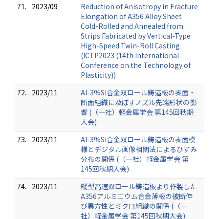
71.
2023/09
Reduction of Anisotropy in Fracture
Elongation of A356 Alloy Sheet
Cold-Rolled and Annealed from
Strips Fabricated by Vertical-Type
High-Speed Twin-Roll Casting
(ICTP2023 (14th International
Conference on the Technology of
Plasticity))
72.
2023/11
Al-3%Si合金双ロール鋳造板の表面・
断面組織に及ぼすノズル先端形状の影
響 (（一社）軽金属学会 第145回秋期
大会)
73.
2023/11
Al-3%Si合金双ロール鋳造板の表面模
様とデジタル画像相関法によるひずみ
分布の関係 (（一社）軽金属学会 第
145回秋期大会)
74.
2023/11
縦型高速双ロール鋳造板より作製した
A356アルミニウム合金薄板の破断伸
び異方性とミクロ組織の関係 (（一
社）軽金属学会 第145回秋期大会)