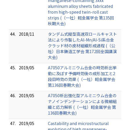
manganese-containing 3xxx
aluminum alloy sheets fabricated
from high-speed twin-roll cast
strips (（一社）軽金属学会 第135回
秋期大会)
44.
2018/11
タンデム式縦型高速双ロールキャスト
法により作製したAl-Mn/Al-Si系合金
クラッド材の皮材組織形成過程 (（公
社）日本鋳造工学会 第172回全国講演
大会)
45.
2019/05
A7050アルミニウム合金の時効析出挙
動に及ぼす予備時効後の成形加工と2
段目時効の効果 (（一社）軽金属学会
第136回春期大会)
46.
2019/05
A7050析出強化型アルミニウム合金の
ナノインデンテーションによる微細組
織と応力解析 (（一社）軽金属学会 第
136回春期大会)
47.
2019/05
Castability and microstructural
evolution of high manganese-