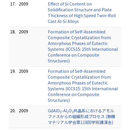
17.
2009
Effect of Si Content on
Solidification Structure and Plate
Thickness of High Speed Twin-Roll
Cast Al-Si Alloys
18.
2009
Formation of Self-Assembled
Composite: Crystallization from
Amorphous Phases of Eutectic
Systems (ICCS15: 15th International
Conference on Composite
Structures)
19.
2009
Formation of Self-Assembled
Composite: Crystallization from
Amorphous Phases of Eutectic
Systems (ICCS15: 15th International
Conference on Composite
Structures)
20.
2009
GdAlO
-Al
O
共晶系におけるアモル
3
2
3
ファスからの組織形成プロセス (無機
マテリアル学会第118回学術講演会)