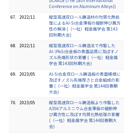
(ICAA18 (The 18th International
Conference on Aluminum Alloys))
67.
2022/11
縦型高速双ロール鋳造材の均質化熱処
理によるAl-Si合金薄板の破断伸び異方
性の解消 (（一社）軽金属学会 第143
回秋期大会)
68.
2022/11
縦型高速双ロール鋳造法で作製した
Al-3%Si合金板の表面品質に及ぼすノ
ズル先端形状の影響 (（一社）軽金属
学会 第143回秋期大会)
69.
2023/05
Al-Si合金双ロール鋳造板の表面模様に
及ぼすノズル先端厚さと合金組成の影
響 (（一社）軽金属学会 第144回春期
大会)
70.
2023/05
縦型高速双ロール鋳造板より作製した
A356アルミニウム合金薄板の破断伸
び異方性に及ぼす均質化熱処理の影響
(（一社）軽金属学会 第144回春期大
会)