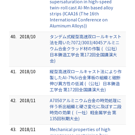
supersaturation in high-speed
twin-roll cast Al-Mn based alloy
strips (ICAA16 (The 16th
International Conference on
Aluminum Alloys))
40.
2018/10
タンデム式縦型高速双ロールキャスト
法を用いた7072/3003/4045アルミニ
ウム合金クラッド材の作製 (（公社）
日本鋳造工学会 第172回全国講演大
会)
41.
2018/10
縦型高速双ロールキャスト法により作
製したAl-7%Si合金薄板の組織と破断
伸び異方性の低減 (（公社）日本鋳造
工学会 第172回全国講演大会)
42.
2018/11
A7050アルミニウム合金の時効処理に
伴う析出組織と硬さ変化に及ぼす二段
時効の効果 (（一社）軽金属学会 第
135回秋期大会)
43.
2018/11
Mechanical properties of high