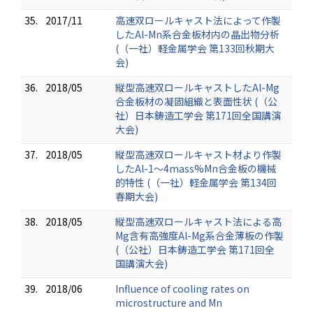
35.
2017/11
高速双ロールキャスト法によって作製
したAl-Mn系合金板材内の晶出物分析
(（一社）軽金属学会 第133回秋期大
会)
36.
2018/05
縦型高速双ロールキャストしたAl-Mg
合金板材の凝固組織と表面性状 (（公
社）日本鋳造工学会 第171回全国講演
大会)
37.
2018/05
縦型高速双ロールキャスト材より作製
したAl-1～4mass%Mn合金板の機械
的特性 (（一社）軽金属学会 第134回
春期大会)
38.
2018/05
縦型高速双ロールキャスト法による高
Mg含有高強度Al-Mg系合金薄板の作製
(（公社）日本鋳造工学会 第171回全
国講演大会)
39.
2018/06
Influence of cooling rates on
microstructure and Mn