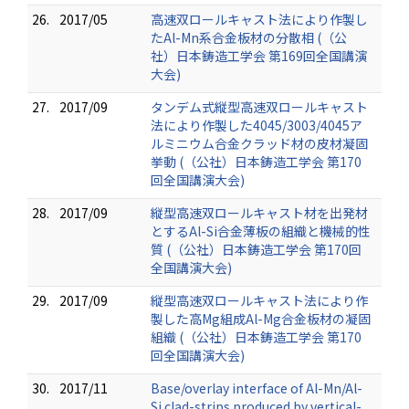
26.
2017/05
高速双ロールキャスト法により作製し
たAl-Mn系合金板材の分散相 (（公
社）日本鋳造工学会 第169回全国講演
大会)
27.
2017/09
タンデム式縦型高速双ロールキャスト
法により作製した4045/3003/4045ア
ルミニウム合金クラッド材の皮材凝固
挙動 (（公社）日本鋳造工学会 第170
回全国講演大会)
28.
2017/09
縦型高速双ロールキャスト材を出発材
とするAl-Si合金薄板の組織と機械的性
質 (（公社）日本鋳造工学会 第170回
全国講演大会)
29.
2017/09
縦型高速双ロールキャスト法により作
製した高Mg組成Al-Mg合金板材の凝固
組織 (（公社）日本鋳造工学会 第170
回全国講演大会)
30.
2017/11
Base/overlay interface of Al-Mn/Al-
Si clad-strips produced by vertical-