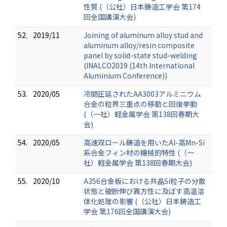
性質 (（公社）日本鋳造工学会 第174
回全国講演大会)
52.
2019/11
Joining of aluminum alloy stud and
aluminum alloy/resin composite
panel by solid-state stud-welding
(INALCO2019 (14th International
Aluminium Conference))
53.
2020/05
冷間圧延されたAA3003アルミニウム
合金の粒界三重点の移動と回復挙動
(（一社）軽金属学会 第138回春期大
会)
54.
2020/05
高速双ロール鋳造を用いたAl-高Mn-Si
系合金フィン材の機械的特性 (（一
社）軽金属学会 第138回春期大会)
55.
2020/10
A356合金板における共晶Si粒子の分散
状態と破断伸び異方性に及ぼす高温溶
体化処理の影響 (（公社）日本鋳造工
学会 第176回全国講演大会)