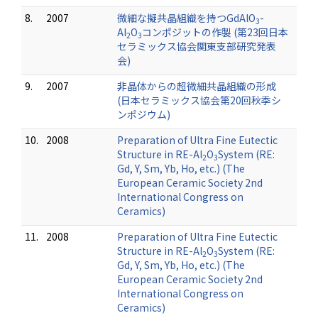
8.
2007
微細な擬共晶組織を持つGdAlO
-
3
Al
O
コンポジットの作製 (第23回日本
2
3
セラミックス協会関東支部研究発表
会)
9.
2007
非晶体からの超微細共晶組織の形成
(日本セラミックス協会第20回秋季シ
ンポジウム)
10.
2008
Preparation of Ultra Fine Eutectic
Structure in RE-Al
O
System (RE:
2
3
Gd, Y, Sm, Yb, Ho, etc.) (The
European Ceramic Society 2nd
International Congress on
Ceramics)
11.
2008
Preparation of Ultra Fine Eutectic
Structure in RE-Al
O
System (RE:
2
3
Gd, Y, Sm, Yb, Ho, etc.) (The
European Ceramic Society 2nd
International Congress on
Ceramics)