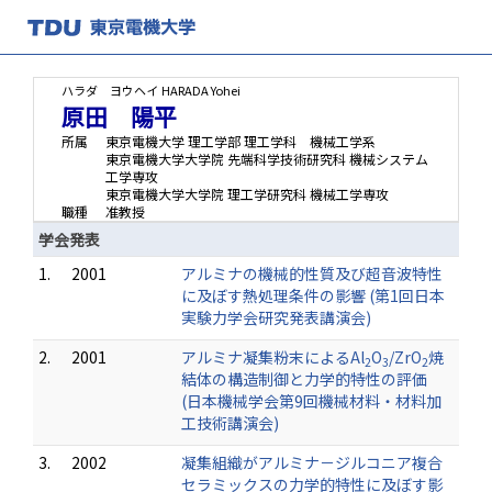
ハラダ ヨウヘイ
HARADA Yohei
原田 陽平
所属
東京電機大学 理工学部 理工学科 機械工学系
東京電機大学大学院 先端科学技術研究科 機械システム
工学専攻
東京電機大学大学院 理工学研究科 機械工学専攻
職種
准教授
学会発表
1.
2001
アルミナの機械的性質及び超音波特性
に及ぼす熱処理条件の影響 (第1回日本
実験力学会研究発表講演会)
2.
2001
アルミナ凝集粉末によるAl
O
/ZrO
焼
2
3
2
結体の構造制御と力学的特性の評価
(日本機械学会第9回機械材料・材料加
工技術講演会)
3.
2002
凝集組織がアルミナ－ジルコニア複合
セラミックスの力学的特性に及ぼす影