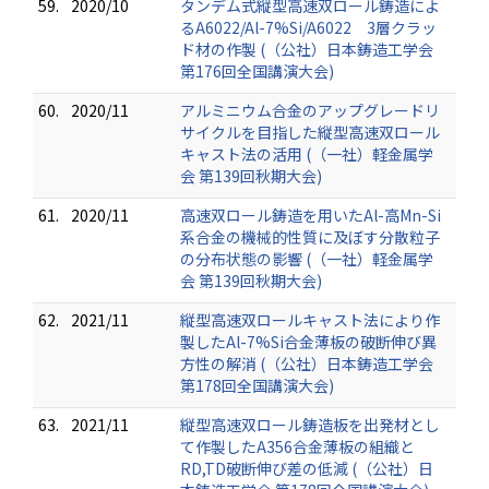
59.
2020/10
タンデム式縦型高速双ロール鋳造によ
るA6022/Al-7%Si/A6022 3層クラッ
ド材の作製 (（公社）日本鋳造工学会
第176回全国講演大会)
60.
2020/11
アルミニウム合金のアップグレードリ
サイクルを目指した縦型高速双ロール
キャスト法の活用 (（一社）軽金属学
会 第139回秋期大会)
61.
2020/11
高速双ロール鋳造を用いたAl-高Mn-Si
系合金の機械的性質に及ぼす分散粒子
の分布状態の影響 (（一社）軽金属学
会 第139回秋期大会)
62.
2021/11
縦型高速双ロールキャスト法により作
製したAl-7%Si合金薄板の破断伸び異
方性の解消 (（公社）日本鋳造工学会
第178回全国講演大会)
63.
2021/11
縦型高速双ロール鋳造板を出発材とし
て作製したA356合金薄板の組織と
RD,TD破断伸び差の低減 (（公社）日