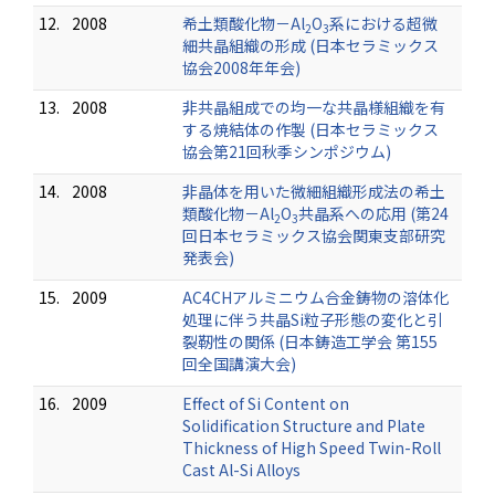
12.
2008
希土類酸化物－Al
O
系における超微
2
3
細共晶組織の形成 (日本セラミックス
協会2008年年会)
13.
2008
非共晶組成での均一な共晶様組織を有
する焼結体の作製 (日本セラミックス
協会第21回秋季シンポジウム)
14.
2008
非晶体を用いた微細組織形成法の希土
類酸化物－Al
O
共晶系への応用 (第24
2
3
回日本セラミックス協会関東支部研究
発表会)
15.
2009
AC4CHアルミニウム合金鋳物の溶体化
処理に伴う共晶Si粒子形態の変化と引
裂靭性の関係 (日本鋳造工学会 第155
回全国講演大会)
16.
2009
Effect of Si Content on
Solidification Structure and Plate
Thickness of High Speed Twin-Roll
Cast Al-Si Alloys