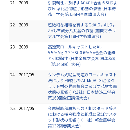
21.
2009
引裂靭性に及ぼすAC4CH合金のSiおよ
びFe系化合物粒子形態の影響 (日本鋳
造工学会 第155回全国講演大会)
22.
2009
超微細な組織を有するGdAlO
-Al
O
-
3
2
3
ZrO
三成分系共晶の作製 (無機マテリ
2
アル学会第118回学術講演会)
23.
2009
高速双ロールキャストしたAl-
5.5%Mg-2.3%Si-0.6%Mn合金の組織
と引裂靱性 (日本金属学会2009年秋期
（第145回）大会)
24.
2017/05
タンデム式縦型高速双ロールキャスト
法により 作製したAl-Mn/Al-Si合金ク
ラッド材の界面接合に及ぼす芯材表面
状態の影響 (（公社）日本鋳造工学会
第169回全国講演大会)
25.
2017/05
金属樹脂積層板への固相スタッド接合
における接合強度と組織に及ぼすスタ
ッド形状の影響 (（一社）軽金属学会
第132回春期大会)