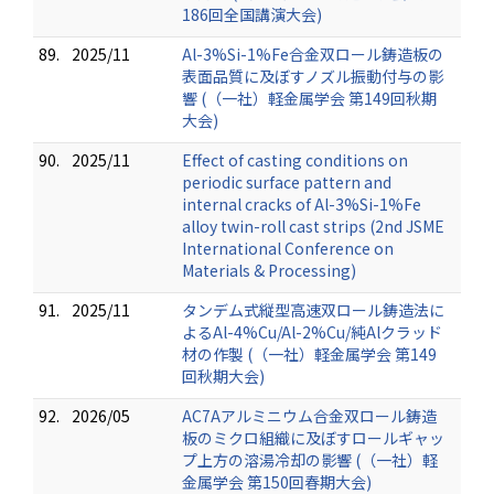
186回全国講演大会)
89.
2025/11
Al-3%Si-1%Fe合金双ロール鋳造板の
表面品質に及ぼすノズル振動付与の影
響 (（一社）軽金属学会 第149回秋期
大会)
90.
2025/11
Effect of casting conditions on
periodic surface pattern and
internal cracks of Al-3%Si-1%Fe
alloy twin-roll cast strips (2nd JSME
International Conference on
Materials & Processing)
91.
2025/11
タンデム式縦型高速双ロール鋳造法に
よるAl-4%Cu/Al-2%Cu/純Alクラッド
材の作製 (（一社）軽金属学会 第149
回秋期大会)
92.
2026/05
AC7Aアルミニウム合金双ロール鋳造
板のミクロ組織に及ぼすロールギャッ
プ上方の溶湯冷却の影響 (（一社）軽
金属学会 第150回春期大会)