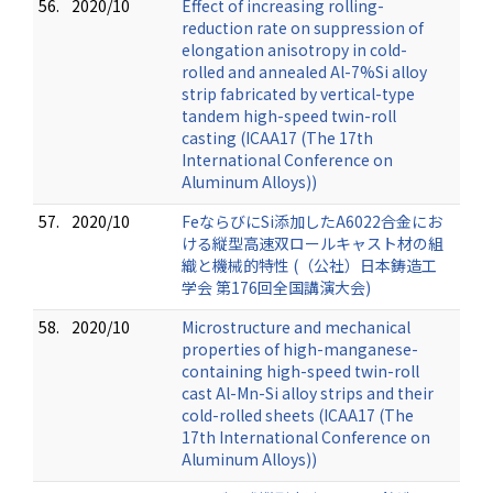
56.
2020/10
Effect of increasing rolling-
reduction rate on suppression of
elongation anisotropy in cold-
rolled and annealed Al-7%Si alloy
strip fabricated by vertical-type
tandem high-speed twin-roll
casting (ICAA17 (The 17th
International Conference on
Aluminum Alloys))
57.
2020/10
FeならびにSi添加したA6022合金にお
ける縦型高速双ロールキャスト材の組
織と機械的特性 (（公社）日本鋳造工
学会 第176回全国講演大会)
58.
2020/10
Microstructure and mechanical
properties of high-manganese-
containing high-speed twin-roll
cast Al-Mn-Si alloy strips and their
cold-rolled sheets (ICAA17 (The
17th International Conference on
Aluminum Alloys))