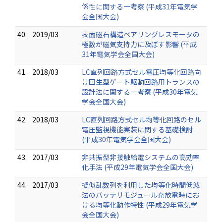
係性に関する一考察 (平成31年電気学
会全国大会)
40.
2019/03
表面磁石構造ベアリングレスモータの
極数が磁気支持力に及ぼす影響 (平成
31年電気学会全国大会)
41.
2018/03
LC直列回路方式セル電圧均等化回路向
け回生型ゲート駆動回路用トランスの
設計法に関する一考察 (平成30年電気
学会全国大会)
42.
2018/03
LC直列回路方式セル均等化回路のセル
電圧監視機能実装に関する基礎検討
(平成30年電気学会全国大会)
43.
2017/03
非共振型非接触給電システムの高効率
化手法 (平成29年電気学会全国大会)
44.
2017/03
擬似乱数列を利用した均等化時間低減
法のバッテリモジュール充放電時にお
ける均等化動作特性 (平成29年電気学
会全国大会)