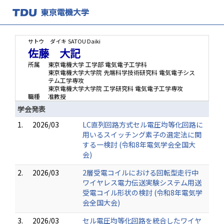
サトウ ダイキ
SATOU Daiki
佐藤 大記
所属
東京電機大学 工学部 電気電子工学科
東京電機大学大学院 先端科学技術研究科 電気電子シス
テム工学専攻
東京電機大学大学院 工学研究科 電気電子工学専攻
職種
准教授
学会発表
1.
2026/03
LC直列回路方式セル電圧均等化回路に
用いるスイッチング素子の選定法に関
する一検討 (令和8年電気学会全国大
会)
2.
2026/03
2層受電コイルにおける回転型走行中
ワイヤレス電力伝送実験システム用送
受電コイル形状の検討 (令和8年電気学
会全国大会)
3.
2026/03
セル電圧均等化回路を統合したワイヤ