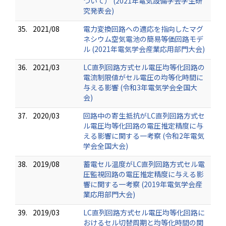
ついて） (2021年電気設備学会学生研
究発表会)
35.
2021/08
電力変換回路への適応を指向したマグ
ネシウム空気電池の簡易等価回路モデ
ル (2021年電気学会産業応用部門大会)
36.
2021/03
LC直列回路方式セル電圧均等化回路の
電流制限値がセル電圧の均等化時間に
与える影響 (令和3年電気学会全国大
会)
37.
2020/03
回路中の寄生抵抗がLC直列回路方式セ
ル電圧均等化回路の電圧推定精度に与
える影響に関する一考察 (令和2年電気
学会全国大会)
38.
2019/08
蓄電セル温度がLC直列回路方式セル電
圧監視回路の電圧推定精度に与える影
響に関する一考察 (2019年電気学会産
業応用部門大会)
39.
2019/03
LC直列回路方式セル電圧均等化回路に
おけるセル切替周期と均等化時間の関