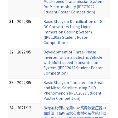
Multi-speed Transmission System
for Micro-mobility (IPEC2022
Student Poster Competition)
31.
2022/05
Basic Study on Densification of DC-
DC Converters Using Liquid
Immersion Cooling System
(IPEC2022 Student Poster
Competition)
32.
2022/05
Development of Three-Phase
Inverter for Small Electric Vehicle
with Multi-speed Transmission
System (IPEC2022 Student Poster
Competition)
33.
2022/05
Basic Study on Thrusters for Small-
and Micro-Satellite using EHD
Phenomenon (IPEC2022 Student
Poster Competition)
34.
2021/12
微増加比例法を用いた高周波変圧器の
設計法（高周波鉄心素材の装荷統計に