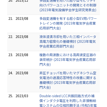
20.
2023/12
多段変速機を用いた超小型モビリティ
向けパワーユニットの開発とその制御
(2023年電気設備学会学生研究発表会)
21.
2023/08
多段変速機を有する超小型EV用パワー
トレインの開発 (2023年電気学会産業
応用部門大会)
22.
2023/08
液体浸漬冷却を用いた三相インバータ
高電力密度化の基礎検討 (2023年電気
学会産業応用部門大会)
23.
2023/08
複数の周波数における高周波変圧器の
装荷統計 (2023年電気学会産業応用部
門大会)
24.
2023/08
昇圧チョッパを用いたマグネシウム空
気電池の過渡応答特性の改善に関する
基礎検討 (2023年電気学会産業応用部
門大会)
25.
2023/03
Double-sided LCC共振回路方式の補
償インダクタ電圧を利用した非接触給
電システムの位相同期手法 (令和5年電