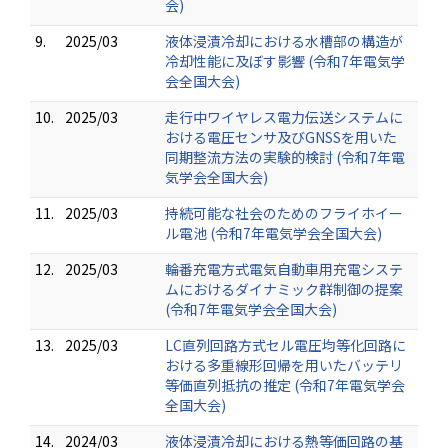
会)
9.
2025/03
液体浸漬冷却における水槽部の構造が
冷却性能に及ぼす影響 (令和7年電気学
会全国大会)
10.
2025/03
走行中ワイヤレス電力伝送システムに
おける電圧センサ及びGNSSを用いた
同期整流方法の実験的検討 (令和7年電
気学会全国大会)
11.
2025/03
持続可能な社会のためのフライホイー
ル電池 (令和7年電気学会全国大会)
12.
2025/03
輪番充電方式電気自動車用充電システ
ムにおけるダイナミック群制御の提案
(令和7年電気学会全国大会)
13.
2025/03
LC直列回路方式セル電圧均等化回路に
おける多重線形回帰を用いたバッテリ
等価直列抵抗の推定 (令和7年電気学会
全国大会)
14.
2024/03
液体浸漬冷却における熱等価回路の基