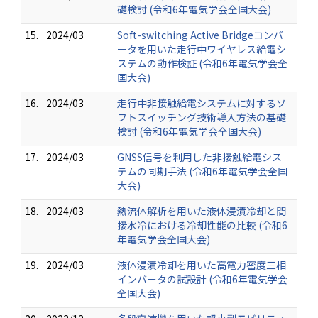
礎検討 (令和6年電気学会全国大会)
15.
2024/03
Soft-switching Active Bridgeコンバ
ータを用いた走行中ワイヤレス給電シ
ステムの動作検証 (令和6年電気学会全
国大会)
16.
2024/03
走行中非接触給電システムに対するソ
フトスイッチング技術導入方法の基礎
検討 (令和6年電気学会全国大会)
17.
2024/03
GNSS信号を利用した非接触給電シス
テムの同期手法 (令和6年電気学会全国
大会)
18.
2024/03
熱流体解析を用いた液体浸漬冷却と間
接水冷における冷却性能の比較 (令和6
年電気学会全国大会)
19.
2024/03
液体浸漬冷却を用いた高電力密度三相
インバータの試設計 (令和6年電気学会
全国大会)