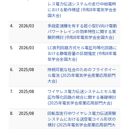
レス電力伝送システムの走行中給電時
における動作検証 (令和8年電気学会全
国大会)
4.
2026/03
多段変速機を有する超小型EV向け電動
パワートレインの効率特性に関する実
験的検討 (令和8年電気学会全国大会)
5.
2026/03
LC直列回路方式セル電圧均等化回路に
おける静電容量の区間推定 (令和8年電
気学会全国大会)
6.
2025/08
持続可能な社会のためのフライホイー
ル電池 (2025年電気学会産業応用部門
大会)
7.
2025/08
ワイヤレス電力伝送システムとセル電
圧均等化回路の統合に関する基礎検討
(2025年電気学会産業応用部門大会)
8.
2025/08
回転型走行中ワイヤレス電力伝送実験
システムにおける送受電コイル形状の
検討 (2025年電気学会産業応用部門大