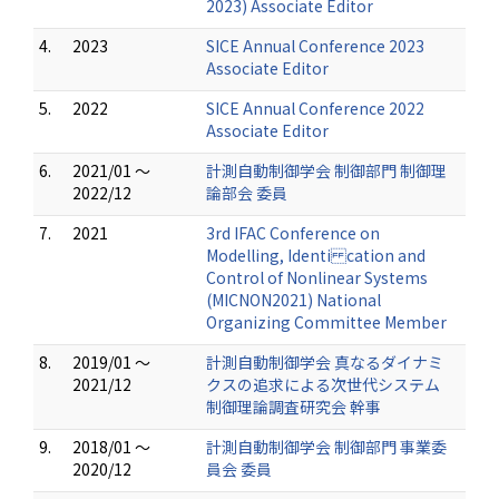
2023) Associate Editor
4.
2023
SICE Annual Conference 2023
Associate Editor
5.
2022
SICE Annual Conference 2022
Associate Editor
6.
2021/01 ～
計測自動制御学会 制御部門 制御理
2022/12
論部会 委員
7.
2021
3rd IFAC Conference on
Modelling, Identi cation and
Control of Nonlinear Systems
(MICNON2021) National
Organizing Committee Member
8.
2019/01 ～
計測自動制御学会 真なるダイナミ
2021/12
クスの追求による次世代システム
制御理論調査研究会 幹事
9.
2018/01 ～
計測自動制御学会 制御部門 事業委
2020/12
員会 委員