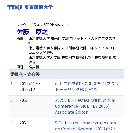
サトウ ヤスユキ
SATOH Yasuyuki
佐藤 康之
所属
東京電機大学 未来科学部 ロボット・メカトロニクス学
科
東京電機大学大学院 未来科学研究科 ロボット・メカト
ロニクス学専攻
東京電機大学大学院 先端科学技術研究科 先端技術創成
専攻
職種
准教授
委員会・協会等
1.
2025/01 ～
計測自動制御学会 制御部門 プラン
2026/12
トモデリング部会 幹事
2.
2025
2025 SICE Festival with Annual
Conference (SICE FES 2025)
Associate Editor
3.
2023
SICE International Symposium
on Control Systems 2023 (ISCS