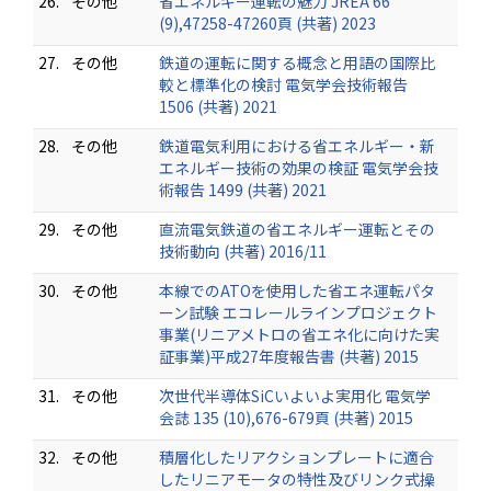
26.
その他
省エネルギー運転の魅力 JREA 66
(9),47258-47260頁 (共著) 2023
27.
その他
鉄道の運転に関する概念と用語の国際比
較と標準化の検討 電気学会技術報告
1506 (共著) 2021
28.
その他
鉄道電気利用における省エネルギー・新
エネルギー技術の効果の検証 電気学会技
術報告 1499 (共著) 2021
29.
その他
直流電気鉄道の省エネルギー運転とその
技術動向 (共著) 2016/11
30.
その他
本線でのATOを使用した省エネ運転パタ
ーン試験 エコレールラインプロジェクト
事業(リニアメトロの省エネ化に向けた実
証事業)平成27年度報告書 (共著) 2015
31.
その他
次世代半導体SiCいよいよ実用化 電気学
会誌 135 (10),676-679頁 (共著) 2015
32.
その他
積層化したリアクションプレートに適合
したリニアモータの特性及びリンク式操