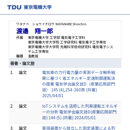
ワタナベ ショウイチロウ
WATANABE Shoichro
渡邉 翔一郎
所属
東京電機大学 工学部 電気電子工学科
東京電機大学大学院 工学研究科 電気電子工学専攻
東京電機大学大学院 先端科学技術研究科 電気電子シス
テム工学専攻
職種
准教授
著書・論文歴
1.
論文
電気車の力行電力量の実測データ解析結
果に基づく省エネルギー定速制御運転法
の提案 電気学会論文誌D（産業応用部門
誌） 145 (4),254-260頁 (共著)
2025/04/01
2.
論文
IoTシステムを活用した列車運転エネルギ
ーの分析 電気学会論文誌D(産業応用部門
誌) 144 (5) (共著) 2024/05/01
3.
論文
車両装置から独立した測定装置による列