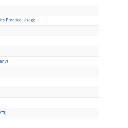
ts Practical Usage
many)
市)