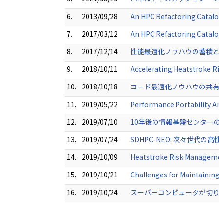
6.
2013/09/28
An HPC Refactoring Catalo
7.
2017/03/12
An HPC Refactoring Catalo
8.
2017/12/14
性能最適化ノウハウの蓄積
9.
2018/10/11
Accelerating Heatstroke R
10.
2018/10/18
コード最適化ノウハウの共有
11.
2019/05/22
Performance Portability An
12.
2019/07/10
10年後の情報基盤センターの
13.
2019/07/24
SDHPC-NEO: 次々世代の
14.
2019/10/09
Heatstroke Risk Manageme
15.
2019/10/21
Challenges for Maintaining
16.
2019/10/24
スーパーコンピュータが切り拓