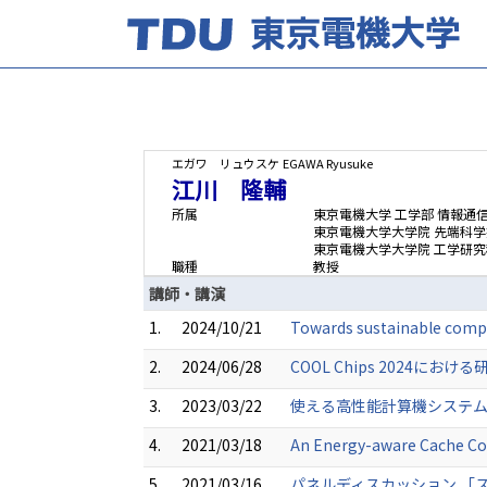
エガワ リュウスケ
EGAWA Ryusuke
江川 隆輔
所属
東京電機大学 工学部 情報通
東京電機大学大学院 先端科学
東京電機大学大学院 工学研究
職種
教授
講師・講演
1.
2024/10/21
Towards sustainable compu
2.
2024/06/28
COOL Chips 2024にお
3.
2023/03/22
使える高性能計算機システムの
4.
2021/03/18
An Energy-aware Cache Co
5.
2021/03/16
パネルディスカッション 「