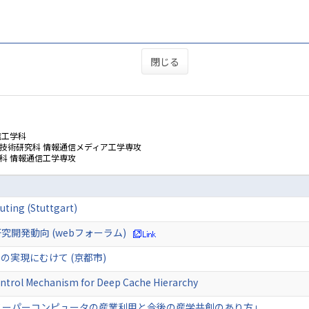
閉じる
信工学科
技術研究科 情報通信メディア工学専攻
科 情報通信工学専攻
ting (Stuttgart)
ける研究開発動向 (webフォーラム)
実現にむけて (京都市)
ntrol Mechanism for Deep Cache Hierarchy
スーパーコンピュータの産業利用と今後の産学共創のあり方」