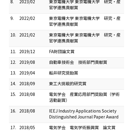
8.
2023/02
東京電機大学 東京電機大学 研究・産
官学連携貢献賞
9.
2022/02
東京電機大学 東京電機大学 研究・産
官学連携貢献賞
10.
2021/02
東京電機大学 東京電機大学 研究・産
官学連携貢献賞
11.
2019/12
FA財団論文賞
12.
2019/08
自動車技術会 技術部門貢献賞
13.
2019/04
船井研究奨励賞
14.
2018/09
東工大挑戦的研究賞
15.
2018/08
電気学会 産業応用部門奨励賞（学術
活動副賞）
16.
2018/08
IEEJ Industry Applications Society
Distinguished Journal Paper Award
17.
2018/05
電気学会 電気学術振興賞 論文賞