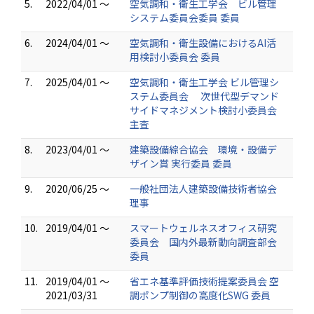
5.
2022/04/01 ～
空気調和・衛生工学会 ビル管理
システム委員会委員 委員
6.
2024/04/01 ～
空気調和・衛生設備におけるAI活
用検討小委員会 委員
7.
2025/04/01 ～
空気調和・衛生工学会 ビル管理シ
ステム委員会 次世代型デマンド
サイドマネジメント検討小委員会
主査
8.
2023/04/01 ～
建築設備綜合協会 環境・設備デ
ザイン賞 実行委員 委員
9.
2020/06/25 ～
一般社団法人建築設備技術者協会
理事
10.
2019/04/01 ～
スマートウェルネスオフィス研究
委員会 国内外最新動向調査部会
委員
11.
2019/04/01 ～
省エネ基準評価技術提案委員会 空
2021/03/31
調ポンプ制御の高度化SWG 委員