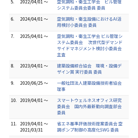
5.
2022/04/01 ～
空気調和・衛生工学会 ビル管理
システム委員会委員 委員
6.
2024/04/01 ～
空気調和・衛生設備におけるAI活
用検討小委員会 委員
7.
2025/04/01 ～
空気調和・衛生工学会 ビル管理シ
ステム委員会 次世代型デマンド
サイドマネジメント検討小委員会
主査
8.
2023/04/01 ～
建築設備綜合協会 環境・設備デ
ザイン賞 実行委員 委員
9.
2020/06/25 ～
一般社団法人建築設備技術者協会
理事
10.
2019/04/01 ～
スマートウェルネスオフィス研究
委員会 国内外最新動向調査部会
委員
11.
2019/04/01 ～
省エネ基準評価技術提案委員会 空
2021/03/31
調ポンプ制御の高度化SWG 委員