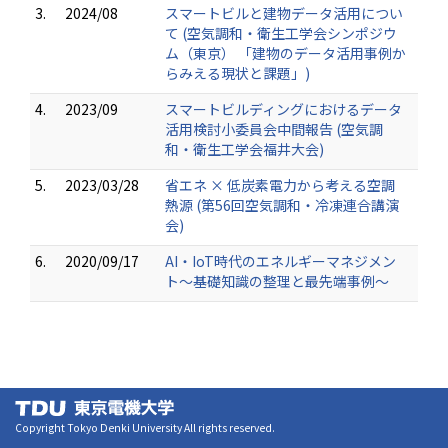
3.
2024/08
スマートビルと建物データ活用につい
て (空気調和・衛生工学会シンポジウ
ム（東京） 「建物のデータ活用事例か
らみえる現状と課題」)
4.
2023/09
スマートビルディングにおけるデータ
活用検討小委員会中間報告 (空気調
和・衛生工学会福井大会)
5.
2023/03/28
省エネ × 低炭素電力から考える空調
熱源 (第56回空気調和・冷凍連合講演
会)
6.
2020/09/17
AI・IoT時代のエネルギーマネジメン
ト～基礎知識の整理と最先端事例～
Copyright Tokyo Denki University All rights reserved.