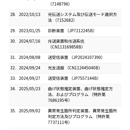
（7148796）
28.
2022/10/13
光伝送システム及び伝送モード選択方
法 （7152682）
29.
2023/01/25
診断装置 （JP7212245B）
30.
2024/07/16
传送装置和传送系统
（CN113169858B）
31.
2024/08/08
送受信装置 （JP2024107390）
32.
2024/09/24
光发送器 （CN112445040B）
33.
2024/09/27
送受信装置 （JP7557144B）
34.
2025/05/23
曲げ状態推定装置、曲げ状態推定方
法、およびプログラム （特許第
7686195号）
35.
2025/09/02
異常発生箇所判定装置、異常発生箇所
判定方法及びプログラム （特許第
7737111号）