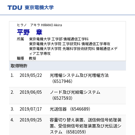
ヒラノ アキラ
HIRANO Akira
平野 章
所属
東京電機大学 工学部 情報通信工学科
東京電機大学大学院 工学研究科 情報通信工学専攻
東京電機大学大学院 先端科学技術研究科 情報通信メデ
ィア工学専攻
職種
教授
取得特許
1.
2019/05/22
光増幅システム及び光増幅方法
（6517946）
2.
2019/06/05
ノード及び光給電システム
（6527593）
3.
2019/07/17
光送信器 （6546689）
4.
2019/09/25
容量切り替え装置、送信側信号処理装
置、受信側信号処理装置及び光伝送シ
ステム （6581059）