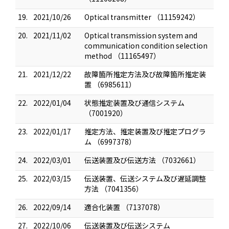
19.
2021/10/26
Optical transmitter （11159242）
20.
2021/11/02
Optical transmission system and
communication condition selection
method （11165497）
21.
2021/12/22
故障箇所推定方法及び故障箇所推定装
置 （6985611）
22.
2022/01/04
状態推定装置及び通信システム
（7001920）
23.
2022/01/17
推定方法、推定装置及び推定プログラ
ム （6997378）
24.
2022/03/01
伝送装置及び伝送方法 （7032661）
25.
2022/03/15
伝送装置、伝送システム及び遅延調整
方法 （7041356）
26.
2022/09/14
適合化装置 （7137078）
27.
2022/10/06
伝送装置及び伝送システム