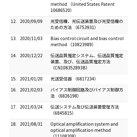
method （United States Patent
10686520）
12.
2020/09/09
光受信機、光伝送装置及び光受信機の
ための方法 （6753931）
13.
2020/11/03
Bias control circuit and bias control
method （10823989）
14.
2020/12/22
伝送品質推定システム、伝送品質推定
装置、及び、伝送品質推定方法
（CN108352893B）
15.
2021/01/20
光送受信器 （6817234）
16.
2021/02/03
バイアス制御回路及びバイアス制御方
法 （6826198）
17.
2021/03/24
伝送システム及び伝送装置管理方法
（6845815）
18.
2021/08/31
Optical amplification system and
optical amplification method
（11108208）