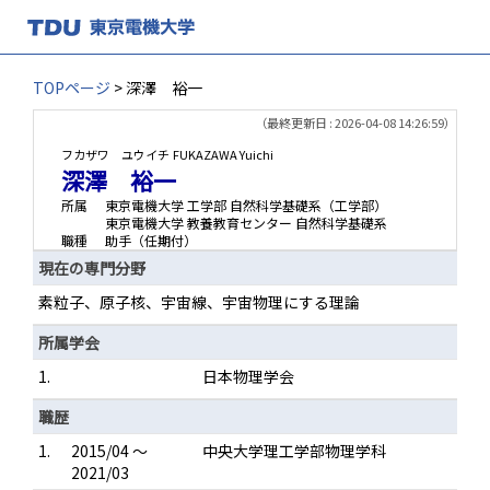
TOPページ
> 深澤 裕一
（最終更新日 : 2026-04-08 14:26:59）
フカザワ ユウイチ
FUKAZAWA Yuichi
深澤 裕一
所属
東京電機大学 工学部 自然科学基礎系（工学部）
東京電機大学 教養教育センター 自然科学基礎系
職種
助手（任期付）
現在の専門分野
素粒子、原子核、宇宙線、宇宙物理にする理論
所属学会
1.
日本物理学会
職歴
1.
2015/04 ～
中央大学理工学部物理学科
2021/03