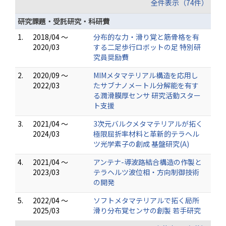
全件表示（74件）
研究課題・受託研究・科研費
1.
2018/04 ～
分布的な力・滑り覚と筋骨格を有
2020/03
する二足歩行ロボットの足 特別研
究員奨励費
2.
2020/09 ～
MIMメタマテリアル構造を応用し
2022/03
たサブナノメートル分解能を有す
る潤滑膜厚センサ 研究活動スター
ト支援
3.
2021/04 ～
3次元バルクメタマテリアルが拓く
2024/03
極限屈折率材料と革新的テラヘル
ツ光学素子の創成 基盤研究(A)
4.
2021/04 ～
アンテナ-導波路結合構造の作製と
2023/03
テラヘルツ波位相・方向制御技術
の開発
5.
2022/04 ～
ソフトメタマテリアルで拓く局所
2025/03
滑り分布覚センサの創製 若手研究