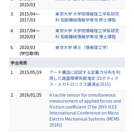
2015/03
3.
2015/04～
東京大学 大学院情報理工学系研究
2017/03
科 知能機械情報学専攻 修士課程
4.
2017/04～
東京大学 大学院情報理工学系研究
2020/03
科 知能機械情報学専攻 博士課程
5.
2020/03
東京大学 博士（情報理工学）
(学位取得)
学会発表
1.
2015/05/19
アーチ構造に起因する足裏力分布を利
用した路面摩擦係数推定 (ロボティク
ス・メカトロニクス講演会2015)
2.
2016/01/25
A tactile sensor for simultaneous
measurement of applied forces and
friction coefficient (The 29th IEEE
International Conference on Micro
Electro Mechanical Systems (MEMS
2016))