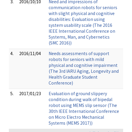
3.
2016/10/10
Need and impressions of
communication robots for seniors
with slight physical and cognitive
disabilities: Evaluation using
system usability scale (The 2016
IEEE International Conference on
Systems, Man, and Cybernetics
(SMC 2016))
4.
2016/11/04
Needs assessments of support
robots for seniors with mild
physical and cognitive impairment
(The 3rd IARU Aging, Longevity and
Health Graduate Student
Conference)
5.
2017/01/23
Evaluation of ground slippery
condition during walk of bipedal
robot using MEMS slip sensor (The
30th IEEE International Conference
on Micro Electro Mechanical
Systems (MEMS 2017))