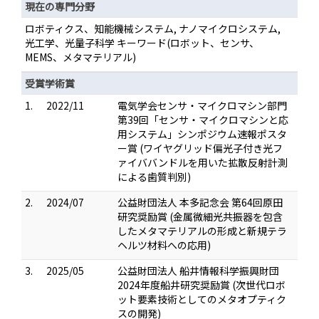
現在の専門分野
ロボティクス、知能機械システム, ナノマイクロシステム,
光工学、光量子科学 キーワード(ロボット、センサ、
MEMS、メタマテリアル)
受賞学術賞
1.
2022/11
電気学会センサ・マイクロマシン部門
第39回「センサ・マイクロマシンと応
用システム」シンポジウム速報ポスタ
ー賞 (ワイヤグリッド偏光子付き光フ
ァイババンドルを用いた拡散反射計測
による歯質判別)
2.
2024/07
公益財団法人 本多記念会 第64回原田
研究奨励賞 (金属微細光共振器を包含
したメタマテリアルの形成と新規テラ
ヘルツ材料への応用)
3.
2025/05
公益財団法人 船井情報科学振興財団
2024年度船井研究奨励賞 (次世代ロボ
ット要素技術としてのメタオプティク
スの開発)