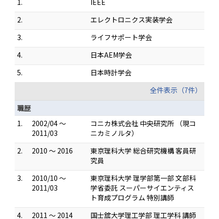
1.
IEEE
2.
エレクトロニクス実装学会
3.
ライフサポート学会
4.
日本AEM学会
5.
日本時計学会
全件表示（7件）
職歴
1.
2002/04 ～
コニカ株式会社 中央研究所 （現コ
2011/03
ニカミノルタ）
2.
2010 ～ 2016
東京理科大学 総合研究機構 客員研
究員
3.
2010/10 ～
東京理科大学 理学部第一部 文部科
2011/03
学省委託 スーパーサイエンティス
ト育成プログラム 特別講師
4.
2011 ～ 2014
国士舘大学理工学部 理工学科 講師