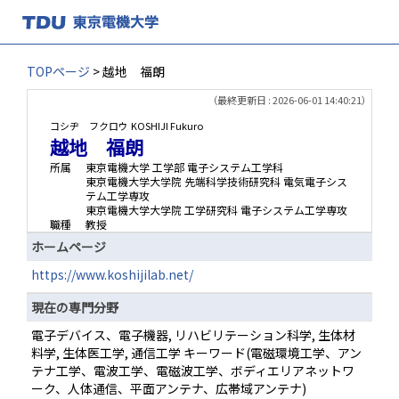
TOPページ
> 越地 福朗
（最終更新日 : 2026-06-01 14:40:21）
コシヂ フクロウ
KOSHIJI Fukuro
越地 福朗
所属
東京電機大学 工学部 電子システム工学科
東京電機大学大学院 先端科学技術研究科 電気電子シス
テム工学専攻
東京電機大学大学院 工学研究科 電子システム工学専攻
職種
教授
ホームページ
https://www.koshijilab.net/
現在の専門分野
電子デバイス、電子機器, リハビリテーション科学, 生体材
料学, 生体医工学, 通信工学 キーワード(電磁環境工学、アン
テナ工学、電波工学、電磁波工学、ボディエリアネットワ
ーク、人体通信、平面アンテナ、広帯域アンテナ)