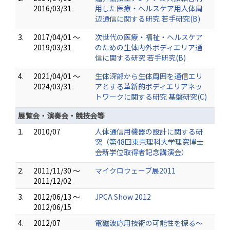
2016/03/31
用した医療・ヘルスケア用人体周
辺通信に関する研究 若手研究(B)
3.
2017/04/01 ～
次世代の医療・福祉・ヘルスケア
2019/03/31
のための生体内外ボディエリア通
信に関する研究 若手研究(B)
4.
2021/04/01 ～
生体深部から生体周囲を通信エリ
2024/03/31
アとする革新的ボディエリアネッ
トワークに関する研究 基盤研究(C)
展覧会・演奏会・競技会等
1.
2010/07
人体通信用機器の設計に関する研
究（第48回東京理科大学理窓博士
会新学位取得者記念講演会）
2.
2011/11/30 ～
マイクロウェーブ展2011
2011/12/02
3.
2012/06/13 ～
JPCA Show 2012
2012/06/15
4.
2012/07
電磁波応用技術の可能性を探る～