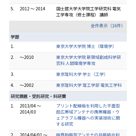
5.
2012 ～ 2014
国士舘大学大学院工学研究科 電気
工学専攻（修士課程） 講師
全件表示（16件）
学歴
1.
東京大学大学院 博士（環境学）
2.
～2010
東京大学大学院 新領域創成科学研
究科 人間環境学専攻
3.
東京理科大学 学士（工学）
4.
～2002
東京理科大学 理工学部 電気工学科
研究課題・受託研究・科研費
1.
2013/04 ～
プリント配線板を利用した平面型
2014/03
超広帯域アンテナの携帯機器・ウ
ェアラブル機器への実装技術に関
する研究
2.
2014/04/01 ～
磁界励振型アンテナの共振結合利