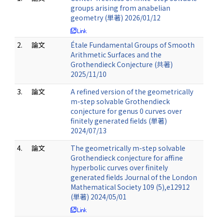
groups arising from anabelian
geometry (単著) 2026/01/12
2.
論文
Étale Fundamental Groups of Smooth
Arithmetic Surfaces and the
Grothendieck Conjecture (共著)
2025/11/10
3.
論文
A refined version of the geometrically
m-step solvable Grothendieck
conjecture for genus 0 curves over
finitely generated fields (単著)
2024/07/13
4.
論文
The geometrically m-step solvable
Grothendieck conjecture for affine
hyperbolic curves over finitely
generated fields Journal of the London
Mathematical Society 109 (5),e12912
(単著) 2024/05/01