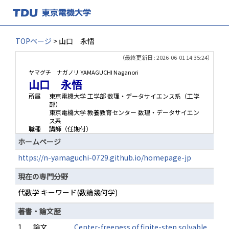
TOPページ
> 山口 永悟
（最終更新日 : 2026-06-01 14:35:24）
ヤマグチ ナガノリ
YAMAGUCHI Naganori
山口 永悟
所属
東京電機大学 工学部 数理・データサイエンス系（工学
部）
東京電機大学 教養教育センター 数理・データサイエン
ス系
職種
講師（任期付）
ホームページ
https://n-yamaguchi-0729.github.io/homepage-jp
現在の専門分野
代数学 キーワード(数論幾何学)
著書・論文歴
1.
論文
Center-freeness of finite-step solvable