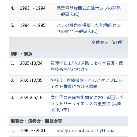
4.
1993 ～ 1994
懸垂容器旋回式血液ポンプの開発
一般研究(C)
5.
1994 ～ 1995
ハチの触角を模擬した能動的セン
サの開発 一般研究(C)
全件表示（61件）
講師・講演
1.
2025/10/24
看護学と工学の連携による 看護・医
療技術開発にむけて
2.
2025/12/05
AMED 医療機器・ヘルスケアプロジ
ェクト推進における課題
3.
2026/05/16
次世代の医療技術開発における レギ
ュラトリーサイエンスの重要性 (兵庫
県神戸市)
展覧会・演奏会・競技会等
1.
1990 ～ 2001
Study on cardiac arrhythmia