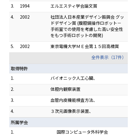
3.
1994
エルエスティ学会論文賞
4.
2002
社団法人日本産業デザイン振興会 グッ
ドデザイン賞 (腹腔鏡操作ロボット－
手術室での使用を考慮した高い安全性
をもつ手術ロボットの開発)
5.
2002
東京電機大学ＭＥ会第１５回高橋賞
全件表示（17件）
取得特許
1.
バイオニック人工心臓､
2.
体腔内観察装置
3.
血管内皮機能検査方法､
4.
３次元画像表示装置、
所属学会
1.
国際コンピュータ外科学会