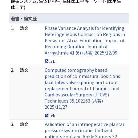
機械システム, 生体材料学, 生体医工学 キーワード(医用生
体工学)
著書・論文歴
1.
論文
Phase Variance Analysis for Identifying
Heterogeneous Conduction Regions in
Persistent Atrial Fibrillation: Impact of
Recording Duration Journal of
Arrhythmia 41 (6) (共著) 2025/12/09
2.
論文
Computed tomography based
prediction of commissural positions
facilitates valve-sparing aortic root
replacement ournal of Thoracic and
Cardiovascular Surgery (JTCVS)
Techniques 35,102163 (共著)
2025/11/27
3.
論文
Validation of an intraoperative plantar
pressure system in anesthetized
patients Foot and Ankle Surgery 32