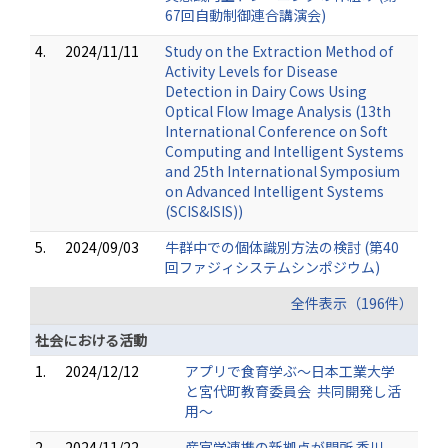
67回自動制御連合講演会)
4.
2024/11/11
Study on the Extraction Method of
Activity Levels for Disease
Detection in Dairy Cows Using
Optical Flow Image Analysis (13th
International Conference on Soft
Computing and Intelligent Systems
and 25th International Symposium
on Advanced Intelligent Systems
(SCIS&ISIS))
5.
2024/09/03
牛群中での個体識別方法の検討 (第40
回ファジィシステムシンポジウム)
全件表示（196件）
社会における活動
1.
2024/12/12
アプリで食育学ぶ～日本工業大学
と宮代町教育委員会 共同開発し活
用～
2.
2024/11/22
産官学連携の新拠点が開所 香川