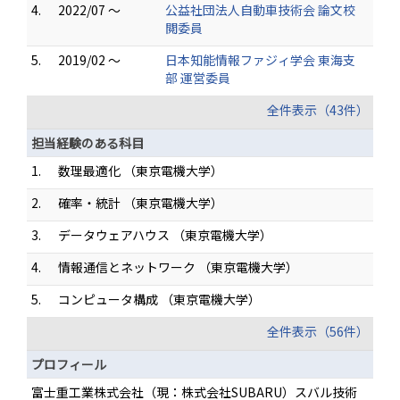
4.
2022/07 ～
公益社団法人自動車技術会 論文校
閲委員
5.
2019/02 ～
日本知能情報ファジィ学会 東海支
部 運営委員
全件表示（43件）
担当経験のある科目
1.
数理最適化 （東京電機大学）
2.
確率・統計 （東京電機大学）
3.
データウェアハウス （東京電機大学）
4.
情報通信とネットワーク （東京電機大学）
5.
コンピュータ構成 （東京電機大学）
全件表示（56件）
プロフィール
富士重工業株式会社（現：株式会社SUBARU）スバル技術