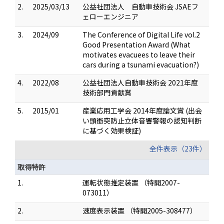
2.
2025/03/13
公益社団法人 自動車技術会 JSAEフ
ェローエンジニア
3.
2024/09
The Conference of Digital Life vol.2
Good Presentation Award (What
motivates evacuees to leave their
cars during a tsunami evacuation?)
4.
2022/08
公益社団法人自動車技術会 2021年度
技術部門貢献賞
5.
2015/01
産業応用工学会 2014年度論文賞 (出会
い頭衝突防止立体音響警報の認知判断
に基づく効果検証)
全件表示（23件）
取得特許
1.
運転状態推定装置 （特開2007-
073011）
2.
速度表示装置 （特開2005-308477）