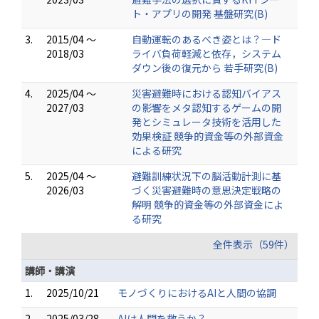
ト・アプリの開発 基盤研究(B)
3.
2015/04 ～
自動運転のあるべき姿とは？―ド
2018/03
ライバ負荷軽減と依存，システム
ダウン後の復元から 若手研究(B)
4.
2025/04 ～
災害避難時における認知バイアス
2027/03
の影響をメタ認知するゲームの開
発とシミュレータ技術を活用した
効果検証 競争的資金等の外部資金
による研究
5.
2025/04 ～
避難訓練状況下の脳活動計測に基
2026/03
づく災害避難時の意思決定戦略の
解明 競争的資金等の外部資金によ
る研究
全件表示（59件）
講師・講演
1.
2025/10/21
モノづくりにおけるAIと人間の協調
2.
2025/03/28
AIは人間を救うか？