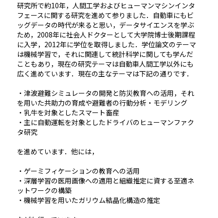
研究所で約10年，人間工学およびヒューマンマシンインタ
フェースに関する研究を進めて参りました．自動車にもビ
ッグデータの時代が来ると思い，データサイエンスを学ぶ
ため，2008年に社会人ドクターとして大学院博士後期課程
に入学，2012年に学位を取得しました．学位論文のテーマ
は機械学習で，それに関連して統計科学に関しても学んだ
こともあり，現在の研究テーマは自動車人間工学以外にも
広く進めています．現在の主なテーマは下記の通りです．
・津波避難シミュレータの開発と防災教育への活用，それ
を用いた共助力の育成や避難者の行動分析・モデリング
・乳牛を対象としたスマート畜産
・主に自動運転を対象としたドライバのヒューマンファク
タ研究
を進めています．他には，
・ゲーミフィケーションの教育への活用
・深層学習の医用画像への適用と組織推定に資する至適ネ
ットワークの構築
・機械学習を用いたガリウム結晶化構造の推定