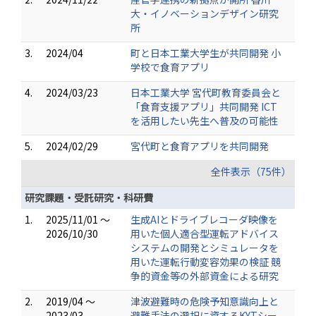
大・イノベーションデザイン研究
所
3.
2024/04
町と日本工業大学生が共同開発 小
学校で食育アプリ
4.
2024/03/23
日本工業大学 宮代町教育委員会と
「食育支援アプリ」共同開発 ICT
を活用したい先生へ普及の可能性
5.
2024/02/29
宮代町と食育アプリを共同開発
全件表示（75件）
研究課題・受託研究・科研費
1.
2025/11/01 ～
生成AIとドライブレコーダ映像を
2026/10/30
用いた個人適合型運転アドバイス
システムの開発とシミュレータを
用いた運転行動変容効果の検証 競
争的資金等の外部資金による研究
2.
2019/04 ～
津波避難時の危険予知意識向上と
2023/03
避難手法の選択に資するKYTシー