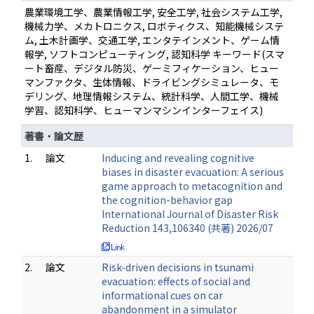
農業環境工学、農業情報工学, 安全工学, 社会システム工学,
機械力学、メカトロニクス, ロボティクス、知能機械システ
ム, 土木計画学、交通工学, エンタテインメント、ゲーム情
報学, ソフトコンピューティング, 認知科学 キーワード(スマ
ート畜産、デジタル防災、ゲーミフィケーション、ヒュー
マンファクタ、生体情報、ドライビングシミュレータ、モ
デリング、地理情報システム、統計科学、人間工学、機械
学習、認知科学、ヒューマンマシンインターフェイス)
著書・論文歴
1.
論文
Inducing and revealing cognitive
biases in disaster evacuation: A serious
game approach to metacognition and
the cognition-behavior gap
International Journal of Disaster Risk
Reduction 143,106340 (共著) 2026/07
2.
論文
Risk-driven decisions in tsunami
evacuation: effects of social and
informational cues on car
abandonment in a simulator