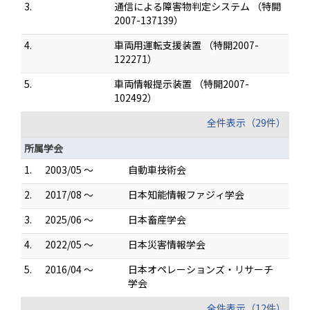
3.
通信による障害物判定システム （特開
2007-137139）
4.
車両用運転支援装置 （特開2007-
122271）
5.
車両情報提示装置 （特開2007-
102492）
全件表示（29件）
所属学会
1.
2003/05 ～
自動車技術会
2.
2017/08 ～
日本知能情報ファジィ学会
3.
2025/06 ～
日本畜産学会
4.
2022/05 ～
日本災害情報学会
5.
2016/04 ～
日本オペレーションズ・リサーチ
学会
全件表示（12件）