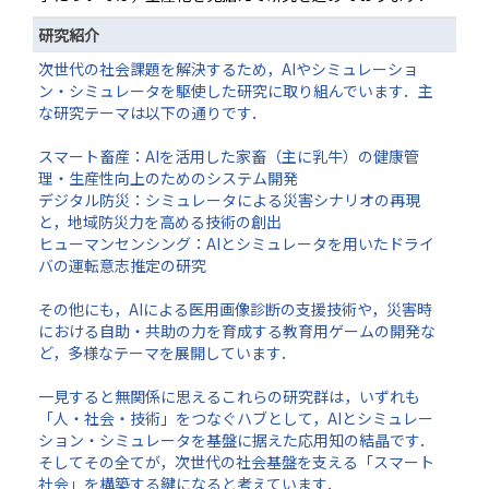
研究紹介
次世代の社会課題を解決するため，AIやシミュレーショ
ン・シミュレータを駆使した研究に取り組んでいます．主
な研究テーマは以下の通りです．
スマート畜産：AIを活用した家畜（主に乳牛）の健康管
理・生産性向上のためのシステム開発
デジタル防災：シミュレータによる災害シナリオの再現
と，地域防災力を高める技術の創出
ヒューマンセンシング：AIとシミュレータを用いたドライ
バの運転意志推定の研究
その他にも，AIによる医用画像診断の支援技術や，災害時
における自助・共助の力を育成する教育用ゲームの開発な
ど，多様なテーマを展開しています．
一見すると無関係に思えるこれらの研究群は，いずれも
「人・社会・技術」をつなぐハブとして，AIとシミュレー
ション・シミュレータを基盤に据えた応用知の結晶です．
そしてその全てが，次世代の社会基盤を支える「スマート
社会」を構築する鍵になると考えています．