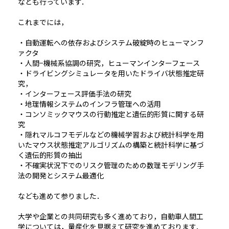
なども行っています．
これまでには，
・自動運転への依存およびシステム破綻時のヒューマンフ
ァクタ
・人間−機械系協調の研究，ヒューマンインターフェース
・ドライビングシミュレータを用いたドライバ状態推定研
究，
・インターフェース評価手法の研究
・地理情報システムのインフラ管理への活用
・コンソミックマウスの行動推定と遺伝的形質に関する研
究
・隠れマルコフモデルなどの機械学習および統計科学を用
いたマウス状態推定アルゴリズムの構築と統計科学に基づ
く遺伝的形質の抽出
・不確実状況下でのリスク管理のための数理モデリング手
法の開発とシステム最適化
なども進めて参りました．
大学や企業との共同研究も多く進めており，自動車人間工
学については，量産化を見据えて研究を進めております．