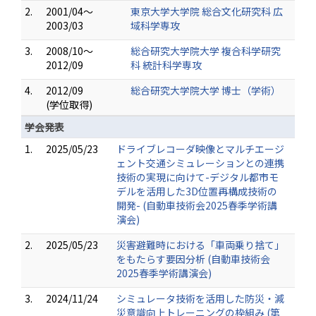
2.
2001/04～
東京大学大学院 総合文化研究科 広
2003/03
域科学専攻
3.
2008/10～
総合研究大学院大学 複合科学研究
2012/09
科 統計科学専攻
4.
2012/09
総合研究大学院大学 博士（学術）
(学位取得)
学会発表
1.
2025/05/23
ドライブレコーダ映像とマルチエージ
ェント交通シミュレーションとの連携
技術の実現に向けて-デジタル都市モ
デルを活用した3D位置再構成技術の
開発- (自動車技術会2025春季学術講
演会)
2.
2025/05/23
災害避難時における「車両乗り捨て」
をもたらす要因分析 (自動車技術会
2025春季学術講演会)
3.
2024/11/24
シミュレータ技術を活用した防災・減
災意識向上トレーニングの枠組み (第