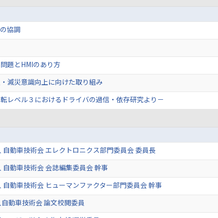
間の協調
問題とHMIのあり方
災・減災意識向上に向けた取り組み
運転レベル３におけるドライバの過信・依存研究より－
 自動車技術会 エレクトロニクス部門委員会 委員長
 自動車技術会 会誌編集委員会 幹事
 自動車技術会 ヒューマンファクター部門委員会 幹事
自動車技術会 論文校閲委員