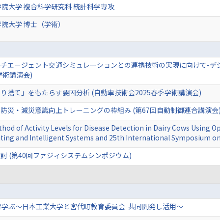
院大学 複合科学研究科 統計科学専攻
院大学 博士（学術）
チエージェント交通シミュレーションとの連携技術の実現に向けて-デ
学術講演会)
捨て」をもたらす要因分析 (自動車技術会2025春季学術講演会)
防災・減災意識向上トレーニングの枠組み (第67回自動制御連合講演会
hod of Activity Levels for Disease Detection in Dairy Cows Using O
ing and Intelligent Systems and 25th International Symposium on 
 (第40回ファジィシステムシンポジウム)
育学ぶ～日本工業大学と宮代町教育委員会 共同開発し活用～