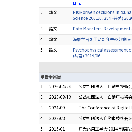
2.
論文
Risk-driven decisions in tsun
Science 206,107284 (共著) 202
3.
論文
Data Monsters: Development 
4.
論文
深層学習を用いた乳牛の分娩時「いきみ
5.
論文
Psychophysical assessment of 
(共著) 2019/06
受賞学術賞
1.
2026/04/24
公益社団法人 自動車技術会
2.
2025/03/13
公益社団法人 自動車技術会 
3.
2024/09
The Conference of Digital 
4.
2022/08
公益社団法人自動車技術会 2
5.
2015/01
産業応用工学会 2014年度