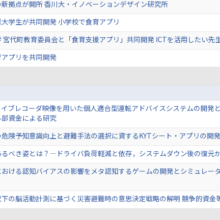
の新拠点が開所 香川大・イノベーションデザイン研究所
業大学生が共同開発 小学校で食育アプリ
 宮代町教育委員会と「食育支援アプリ」共同開発 ICTを活用したい先
育アプリを共同開発
ドライブレコーダ映像を用いた個人適合型運転アドバイスシステムの開発
外部資金による研究
危険予知意識向上と避難手法の選択に資するKYTシート・アプリの開発 
るべき姿とは？―ドライバ負荷軽減と依存，システムダウン後の復元から
における認知バイアスの影響をメタ認知するゲームの開発とシミュレータ
況下の脳活動計測に基づく災害避難時の意思決定戦略の解明 競争的資金