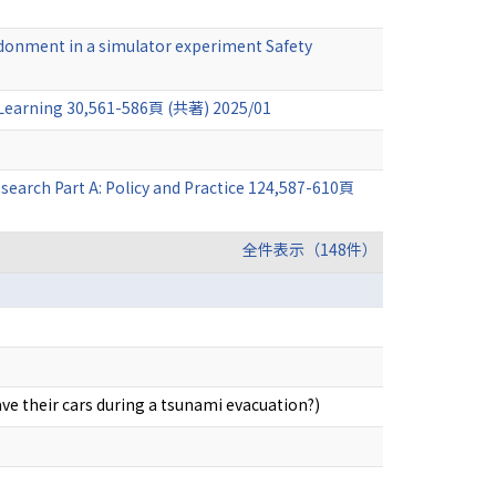
andonment in a simulator experiment Safety
 Learning 30,561-586頁 (共著) 2025/01
search Part A: Policy and Practice 124,587-610頁
全件表示（148件）
ve their cars during a tsunami evacuation?)