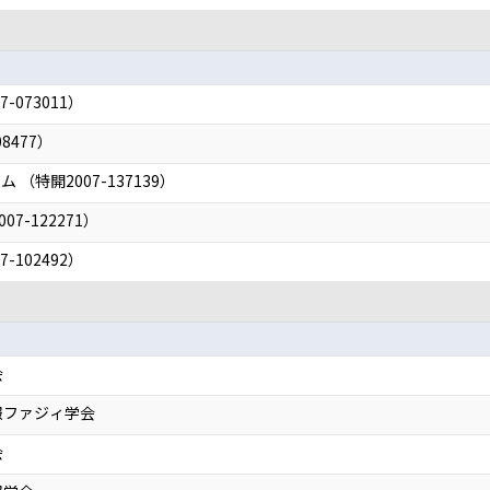
-073011）
8477）
（特開2007-137139）
7-122271）
-102492）
会
報ファジィ学会
会