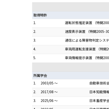
取得特許
1.
運転状態推定装置 （特開2007
2.
速度表示装置 （特開2005-30
3.
通信による障害物判定システム 
4.
車両用運転支援装置 （特開200
5.
車両情報提示装置 （特開2007
所属学会
1.
2003/05 ～
自動車技術
2.
2017/08 ～
日本知能情
3.
2025/06 ～
日本畜産学