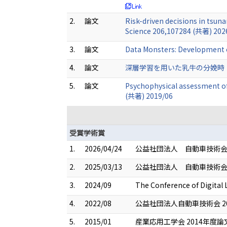
2.
論文
Risk-driven decisions in tsun
Science 206,107284 (共著) 202
3.
論文
Data Monsters: Development 
4.
論文
深層学習を用いた乳牛の分娩時「いきみ
5.
論文
Psychophysical assessment of 
(共著) 2019/06
受賞学術賞
1.
2026/04/24
公益社団法人 自動車技術会
2.
2025/03/13
公益社団法人 自動車技術会 
3.
2024/09
The Conference of Digital 
4.
2022/08
公益社団法人自動車技術会 2
5.
2015/01
産業応用工学会 2014年度