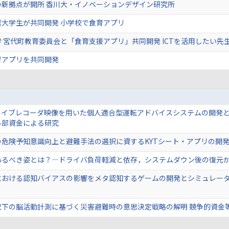
の新拠点が開所 香川大・イノベーションデザイン研究所
業大学生が共同開発 小学校で食育アプリ
 宮代町教育委員会と「食育支援アプリ」共同開発 ICTを活用したい先
育アプリを共同開発
ドライブレコーダ映像を用いた個人適合型運転アドバイスシステムの開発
外部資金による研究
危険予知意識向上と避難手法の選択に資するKYTシート・アプリの開発 
るべき姿とは？―ドライバ負荷軽減と依存，システムダウン後の復元から
における認知バイアスの影響をメタ認知するゲームの開発とシミュレータ
況下の脳活動計測に基づく災害避難時の意思決定戦略の解明 競争的資金