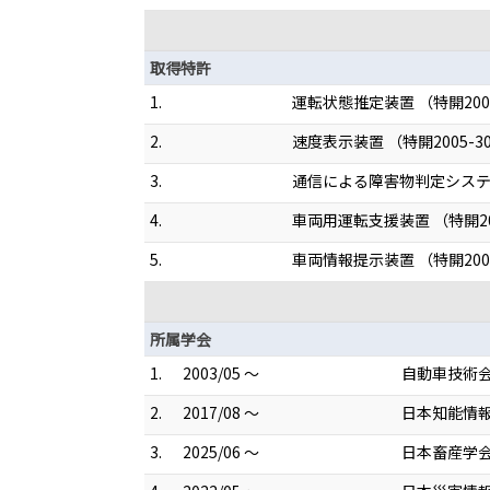
取得特許
1.
運転状態推定装置 （特開2007
2.
速度表示装置 （特開2005-30
3.
通信による障害物判定システム 
4.
車両用運転支援装置 （特開200
5.
車両情報提示装置 （特開2007
所属学会
1.
2003/05 ～
自動車技術
2.
2017/08 ～
日本知能情
3.
2025/06 ～
日本畜産学