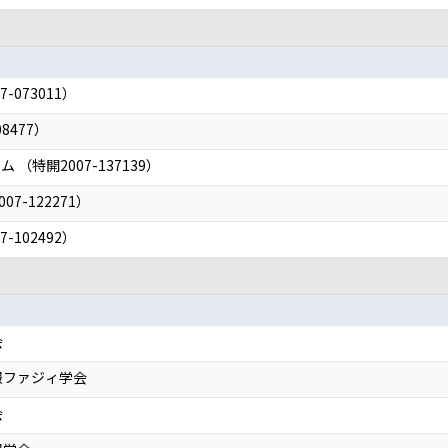
-073011）
8477）
（特開2007-137139）
7-122271）
-102492）
会
報ファジィ学会
会