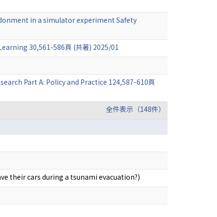
andonment in a simulator experiment Safety
 Learning 30,561-586頁 (共著) 2025/01
search Part A: Policy and Practice 124,587-610頁
全件表示（148件）
ve their cars during a tsunami evacuation?)