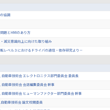
間の協調
問題とHMIのあり方
災・減災意識向上に向けた取り組み
運転レベル３におけるドライバの過信・依存研究より－
 自動車技術会 エレクトロニクス部門委員会 委員長
 自動車技術会 会誌編集委員会 幹事
 自動車技術会 ヒューマンファクター部門委員会 幹事
自動車技術会 論文校閲委員