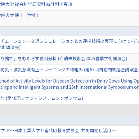
院大学 複合科学研究科 統計科学専攻
院大学 博士（学術）
チエージェント交通シミュレーションとの連携技術の実現に向けて-デ
学術講演会)
捨て」をもたらす要因分析 (自動車技術会2025春季学術講演会)
防災・減災意識向上トレーニングの枠組み (第67回自動制御連合講演会
hod of Activity Levels for Disease Detection in Dairy Cows Using O
ing and Intelligent Systems and 25th International Symposium on 
 (第40回ファジィシステムシンポジウム)
育学ぶ～日本工業大学と宮代町教育委員会 共同開発し活用～