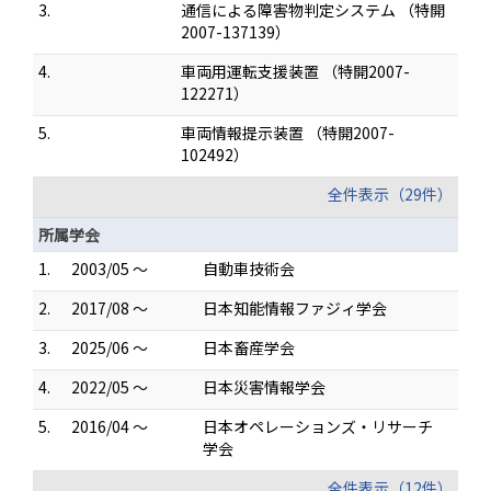
3.
通信による障害物判定システム （特開
2007-137139）
4.
車両用運転支援装置 （特開2007-
122271）
5.
車両情報提示装置 （特開2007-
102492）
全件表示（29件）
所属学会
1.
2003/05 ～
自動車技術会
2.
2017/08 ～
日本知能情報ファジィ学会
3.
2025/06 ～
日本畜産学会
4.
2022/05 ～
日本災害情報学会
5.
2016/04 ～
日本オペレーションズ・リサーチ
学会
全件表示（12件）