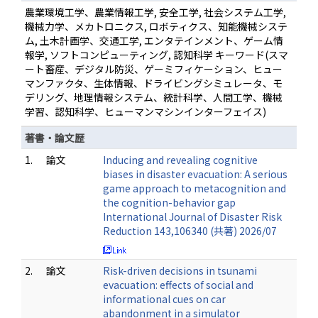
農業環境工学、農業情報工学, 安全工学, 社会システム工学,
機械力学、メカトロニクス, ロボティクス、知能機械システ
ム, 土木計画学、交通工学, エンタテインメント、ゲーム情
報学, ソフトコンピューティング, 認知科学 キーワード(スマ
ート畜産、デジタル防災、ゲーミフィケーション、ヒュー
マンファクタ、生体情報、ドライビングシミュレータ、モ
デリング、地理情報システム、統計科学、人間工学、機械
学習、認知科学、ヒューマンマシンインターフェイス)
著書・論文歴
1.
論文
Inducing and revealing cognitive
biases in disaster evacuation: A serious
game approach to metacognition and
the cognition-behavior gap
International Journal of Disaster Risk
Reduction 143,106340 (共著) 2026/07
2.
論文
Risk-driven decisions in tsunami
evacuation: effects of social and
informational cues on car
abandonment in a simulator