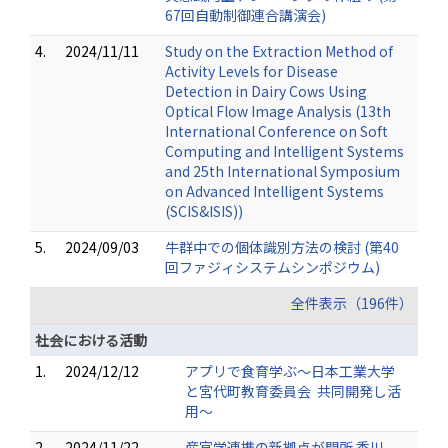
67回自動制御連合講演会)
4.
2024/11/11
Study on the Extraction Method of
Activity Levels for Disease
Detection in Dairy Cows Using
Optical Flow Image Analysis (13th
International Conference on Soft
Computing and Intelligent Systems
and 25th International Symposium
on Advanced Intelligent Systems
(SCIS&ISIS))
5.
2024/09/03
牛群中での個体識別方法の検討 (第40
回ファジィシステムシンポジウム)
全件表示（196件）
社会における活動
1.
2024/12/12
アプリで食育学ぶ～日本工業大学
と宮代町教育委員会 共同開発し活
用～
2.
2024/11/22
産官学連携の新拠点が開所 香川