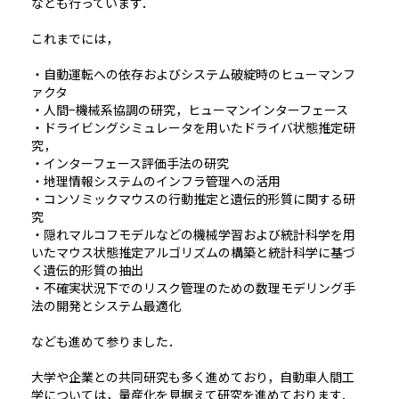
なども行っています．
これまでには，
・自動運転への依存およびシステム破綻時のヒューマンフ
ァクタ
・人間−機械系協調の研究，ヒューマンインターフェース
・ドライビングシミュレータを用いたドライバ状態推定研
究，
・インターフェース評価手法の研究
・地理情報システムのインフラ管理への活用
・コンソミックマウスの行動推定と遺伝的形質に関する研
究
・隠れマルコフモデルなどの機械学習および統計科学を用
いたマウス状態推定アルゴリズムの構築と統計科学に基づ
く遺伝的形質の抽出
・不確実状況下でのリスク管理のための数理モデリング手
法の開発とシステム最適化
なども進めて参りました．
大学や企業との共同研究も多く進めており，自動車人間工
学については，量産化を見据えて研究を進めております．