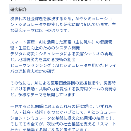
研究紹介
次世代の社会課題を解決するため，AIやシミュレーショ
ン・シミュレータを駆使した研究に取り組んでいます．主
な研究テーマは以下の通りです．
スマート畜産：AIを活用した家畜（主に乳牛）の健康管
理・生産性向上のためのシステム開発
デジタル防災：シミュレータによる災害シナリオの再現
と，地域防災力を高める技術の創出
ヒューマンセンシング：AIとシミュレータを用いたドライ
バの運転意志推定の研究
その他にも，AIによる医用画像診断の支援技術や，災害時
における自助・共助の力を育成する教育用ゲームの開発な
ど，多様なテーマを展開しています．
一見すると無関係に思えるこれらの研究群は，いずれも
「人・社会・技術」をつなぐハブとして，AIとシミュレー
ション・シミュレータを基盤に据えた応用知の結晶です．
そしてその全てが，次世代の社会基盤を支える「スマート
社会」を構築する鍵になると考えています．