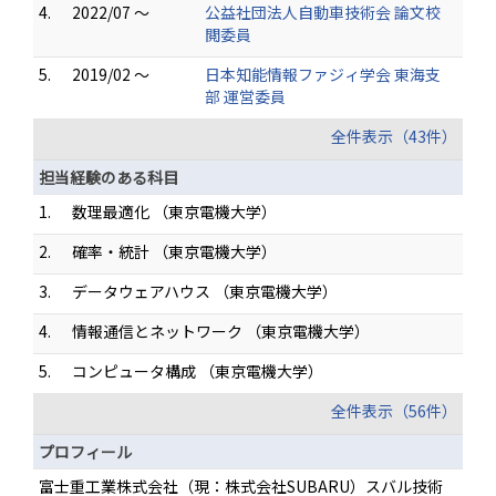
4.
2022/07 ～
公益社団法人自動車技術会 論文校
閲委員
5.
2019/02 ～
日本知能情報ファジィ学会 東海支
部 運営委員
全件表示（43件）
担当経験のある科目
1.
数理最適化 （東京電機大学）
2.
確率・統計 （東京電機大学）
3.
データウェアハウス （東京電機大学）
4.
情報通信とネットワーク （東京電機大学）
5.
コンピュータ構成 （東京電機大学）
全件表示（56件）
プロフィール
富士重工業株式会社（現：株式会社SUBARU）スバル技術