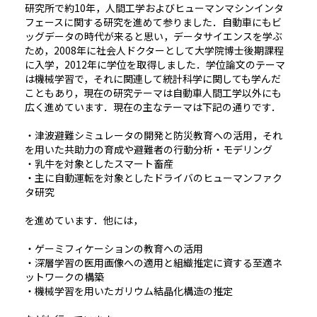
研究所で約10年，人間工学およびヒューマンマシンインタ
フェースに関する研究を進めて参りました．自動車にもビ
ッグデータの時代が来ると思い，データサイエンスを学ぶ
ため，2008年に社会人ドクターとして大学院博士後期課程
に入学，2012年に学位を取得しました．学位論文のテーマ
は機械学習で，それに関連して統計科学に関しても学んだ
こともあり，現在の研究テーマは自動車人間工学以外にも
広く進めています．現在の主なテーマは下記の通りです．
・津波避難シミュレータの開発と防災教育への活用，それ
を用いた共助力の育成や避難者の行動分析・モデリング
・乳牛を対象としたスマート畜産
・主に自動運転を対象としたドライバのヒューマンファク
タ研究
を進めています．他には，
・ゲーミフィケーションの教育への活用
・深層学習の医用画像への適用と組織推定に資する至適ネ
ットワークの構築
・機械学習を用いたガリウム結晶化構造の推定