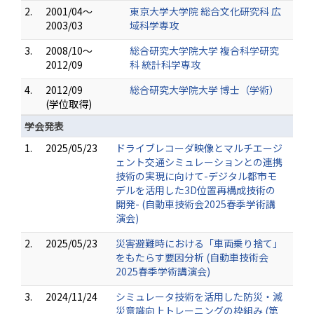
2.
2001/04～
東京大学大学院 総合文化研究科 広
2003/03
域科学専攻
3.
2008/10～
総合研究大学院大学 複合科学研究
2012/09
科 統計科学専攻
4.
2012/09
総合研究大学院大学 博士（学術）
(学位取得)
学会発表
1.
2025/05/23
ドライブレコーダ映像とマルチエージ
ェント交通シミュレーションとの連携
技術の実現に向けて-デジタル都市モ
デルを活用した3D位置再構成技術の
開発- (自動車技術会2025春季学術講
演会)
2.
2025/05/23
災害避難時における「車両乗り捨て」
をもたらす要因分析 (自動車技術会
2025春季学術講演会)
3.
2024/11/24
シミュレータ技術を活用した防災・減
災意識向上トレーニングの枠組み (第