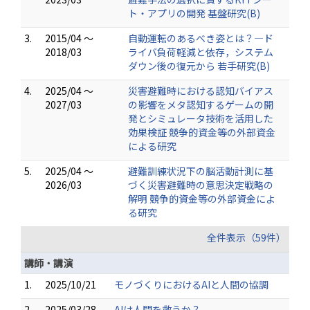
ト・アプリの開発 基盤研究(B)
3.
2015/04 ～
自動運転のあるべき姿とは？―ド
2018/03
ライバ負荷軽減と依存，システム
ダウン後の復元から 若手研究(B)
4.
2025/04 ～
災害避難時における認知バイアス
2027/03
の影響をメタ認知するゲームの開
発とシミュレータ技術を活用した
効果検証 競争的資金等の外部資金
による研究
5.
2025/04 ～
避難訓練状況下の脳活動計測に基
2026/03
づく災害避難時の意思決定戦略の
解明 競争的資金等の外部資金によ
る研究
全件表示（59件）
講師・講演
1.
2025/10/21
モノづくりにおけるAIと人間の協調
2.
2025/03/28
AIは人間を救うか？