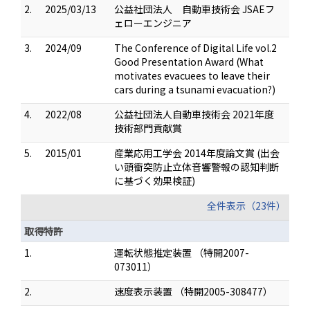
2.
2025/03/13
公益社団法人 自動車技術会 JSAEフ
ェローエンジニア
3.
2024/09
The Conference of Digital Life vol.2
Good Presentation Award (What
motivates evacuees to leave their
cars during a tsunami evacuation?)
4.
2022/08
公益社団法人自動車技術会 2021年度
技術部門貢献賞
5.
2015/01
産業応用工学会 2014年度論文賞 (出会
い頭衝突防止立体音響警報の認知判断
に基づく効果検証)
全件表示（23件）
取得特許
1.
運転状態推定装置 （特開2007-
073011）
2.
速度表示装置 （特開2005-308477）