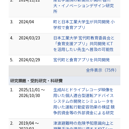
大・イノベーションデザイン研究
所
3.
2024/04
町と日本工業大学生が共同開発 小
学校で食育アプリ
4.
2024/03/23
日本工業大学 宮代町教育委員会と
「食育支援アプリ」共同開発 ICT
を活用したい先生へ普及の可能性
5.
2024/02/29
宮代町と食育アプリを共同開発
全件表示（75件）
研究課題・受託研究・科研費
1.
2025/11/01 ～
生成AIとドライブレコーダ映像を
2026/10/30
用いた個人適合型運転アドバイス
システムの開発とシミュレータを
用いた運転行動変容効果の検証 競
争的資金等の外部資金による研究
2.
2019/04 ～
津波避難時の危険予知意識向上と
2023/03
避難手法の選択に資するKYTシー