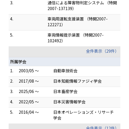
3.
通信による障害物判定システム （特開
2007-137139）
4.
車両用運転支援装置 （特開2007-
122271）
5.
車両情報提示装置 （特開2007-
102492）
全件表示（29件）
所属学会
1.
2003/05 ～
自動車技術会
2.
2017/08 ～
日本知能情報ファジィ学会
3.
2025/06 ～
日本畜産学会
4.
2022/05 ～
日本災害情報学会
5.
2016/04 ～
日本オペレーションズ・リサーチ
学会
全件表示（12件）