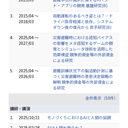
ト・アプリの開発 基盤研究(B)
3.
2015/04 ～
自動運転のあるべき姿とは？―ド
2018/03
ライバ負荷軽減と依存，システム
ダウン後の復元から 若手研究(B)
4.
2025/04 ～
災害避難時における認知バイアス
2027/03
の影響をメタ認知するゲームの開
発とシミュレータ技術を活用した
効果検証 競争的資金等の外部資金
による研究
5.
2025/04 ～
避難訓練状況下の脳活動計測に基
2026/03
づく災害避難時の意思決定戦略の
解明 競争的資金等の外部資金によ
る研究
全件表示（59件）
講師・講演
1.
2025/10/21
モノづくりにおけるAIと人間の協調
2.
2025/03/28
AIは人間を救うか？