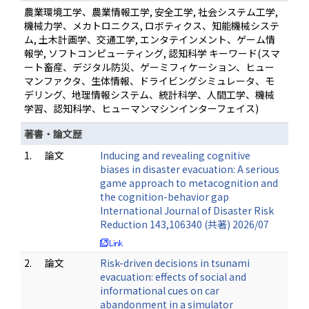
農業環境工学、農業情報工学, 安全工学, 社会システム工学,
機械力学、メカトロニクス, ロボティクス、知能機械システ
ム, 土木計画学、交通工学, エンタテインメント、ゲーム情
報学, ソフトコンピューティング, 認知科学 キーワード(スマ
ート畜産、デジタル防災、ゲーミフィケーション、ヒュー
マンファクタ、生体情報、ドライビングシミュレータ、モ
デリング、地理情報システム、統計科学、人間工学、機械
学習、認知科学、ヒューマンマシンインターフェイス)
著書・論文歴
1.
論文
Inducing and revealing cognitive
biases in disaster evacuation: A serious
game approach to metacognition and
the cognition-behavior gap
International Journal of Disaster Risk
Reduction 143,106340 (共著) 2026/07
2.
論文
Risk-driven decisions in tsunami
evacuation: effects of social and
informational cues on car
abandonment in a simulator