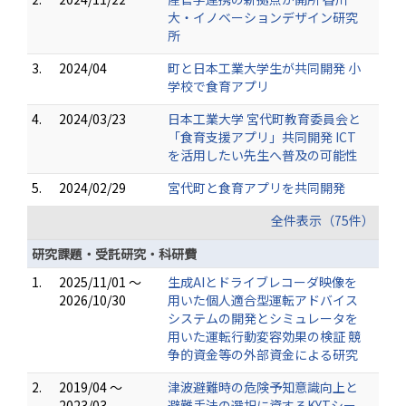
大・イノベーションデザイン研究
所
3.
2024/04
町と日本工業大学生が共同開発 小
学校で食育アプリ
4.
2024/03/23
日本工業大学 宮代町教育委員会と
「食育支援アプリ」共同開発 ICT
を活用したい先生へ普及の可能性
5.
2024/02/29
宮代町と食育アプリを共同開発
全件表示（75件）
研究課題・受託研究・科研費
1.
2025/11/01 ～
生成AIとドライブレコーダ映像を
2026/10/30
用いた個人適合型運転アドバイス
システムの開発とシミュレータを
用いた運転行動変容効果の検証 競
争的資金等の外部資金による研究
2.
2019/04 ～
津波避難時の危険予知意識向上と
2023/03
避難手法の選択に資するKYTシー