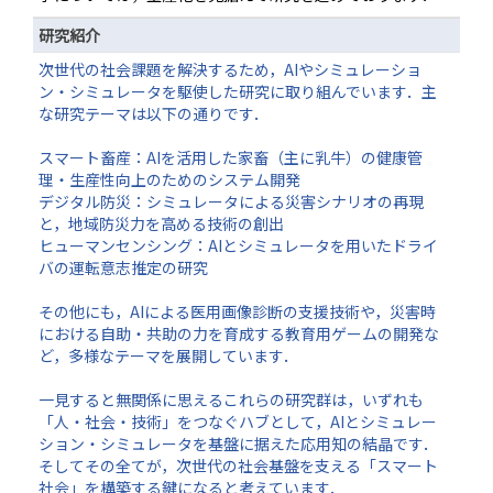
研究紹介
次世代の社会課題を解決するため，AIやシミュレーショ
ン・シミュレータを駆使した研究に取り組んでいます．主
な研究テーマは以下の通りです．
スマート畜産：AIを活用した家畜（主に乳牛）の健康管
理・生産性向上のためのシステム開発
デジタル防災：シミュレータによる災害シナリオの再現
と，地域防災力を高める技術の創出
ヒューマンセンシング：AIとシミュレータを用いたドライ
バの運転意志推定の研究
その他にも，AIによる医用画像診断の支援技術や，災害時
における自助・共助の力を育成する教育用ゲームの開発な
ど，多様なテーマを展開しています．
一見すると無関係に思えるこれらの研究群は，いずれも
「人・社会・技術」をつなぐハブとして，AIとシミュレー
ション・シミュレータを基盤に据えた応用知の結晶です．
そしてその全てが，次世代の社会基盤を支える「スマート
社会」を構築する鍵になると考えています．