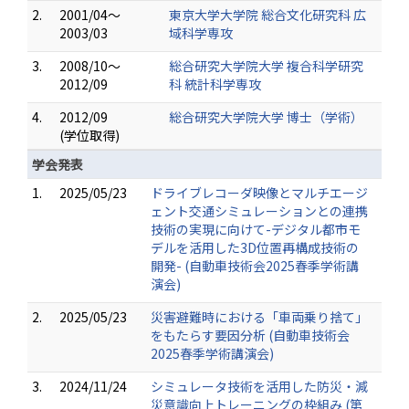
2.
2001/04～
東京大学大学院 総合文化研究科 広
2003/03
域科学専攻
3.
2008/10～
総合研究大学院大学 複合科学研究
2012/09
科 統計科学専攻
4.
2012/09
総合研究大学院大学 博士（学術）
(学位取得)
学会発表
1.
2025/05/23
ドライブレコーダ映像とマルチエージ
ェント交通シミュレーションとの連携
技術の実現に向けて-デジタル都市モ
デルを活用した3D位置再構成技術の
開発- (自動車技術会2025春季学術講
演会)
2.
2025/05/23
災害避難時における「車両乗り捨て」
をもたらす要因分析 (自動車技術会
2025春季学術講演会)
3.
2024/11/24
シミュレータ技術を活用した防災・減
災意識向上トレーニングの枠組み (第