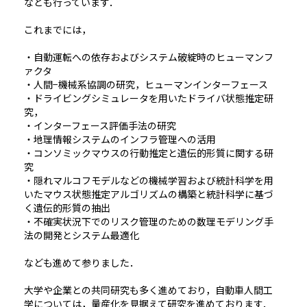
なども行っています．
これまでには，
・自動運転への依存およびシステム破綻時のヒューマンフ
ァクタ
・人間−機械系協調の研究，ヒューマンインターフェース
・ドライビングシミュレータを用いたドライバ状態推定研
究，
・インターフェース評価手法の研究
・地理情報システムのインフラ管理への活用
・コンソミックマウスの行動推定と遺伝的形質に関する研
究
・隠れマルコフモデルなどの機械学習および統計科学を用
いたマウス状態推定アルゴリズムの構築と統計科学に基づ
く遺伝的形質の抽出
・不確実状況下でのリスク管理のための数理モデリング手
法の開発とシステム最適化
なども進めて参りました．
大学や企業との共同研究も多く進めており，自動車人間工
学については，量産化を見据えて研究を進めております．