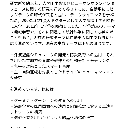
研究所で約10年，人間工学およびヒューマンマシンインタ
フェースに関する研究を進めて参りました．自動車にもビ
ッグデータの時代が来ると思い，データサイエンスを学ぶ
ため，2008年に社会人ドクターとして大学院博士後期課程
に入学，2012年に学位を取得しました．学位論文のテーマ
は機械学習で，それに関連して統計科学に関しても学んだ
こともあり，現在の研究テーマは自動車人間工学以外にも
広く進めています．現在の主なテーマは下記の通りです．
・津波避難シミュレータの開発と防災教育への活用，それ
を用いた共助力の育成や避難者の行動分析・モデリング
・乳牛を対象としたスマート畜産
・主に自動運転を対象としたドライバのヒューマンファク
タ研究
を進めています．他には，
・ゲーミフィケーションの教育への活用
・深層学習の医用画像への適用と組織推定に資する至適ネ
ットワークの構築
・機械学習を用いたガリウム結晶化構造の推定