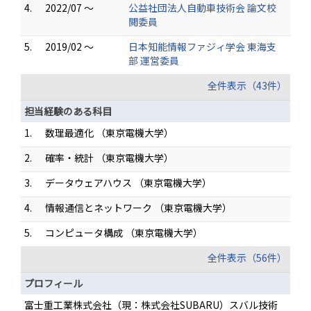
4.
2022/07 ～
公益社団法人自動車技術会 論文校
閲委員
5.
2019/02 ～
日本知能情報ファジィ学会 東海支
部 運営委員
全件表示（43件）
担当経験のある科目
1.
数理最適化 （東京電機大学）
2.
確率・統計 （東京電機大学）
3.
データウェアハウス （東京電機大学）
4.
情報通信とネットワーク （東京電機大学）
5.
コンピュータ構成 （東京電機大学）
全件表示（56件）
プロフィール
富士重工業株式会社（現：株式会社SUBARU）スバル技術