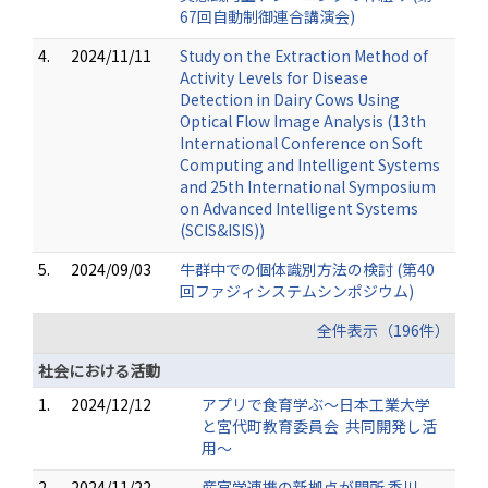
67回自動制御連合講演会)
4.
2024/11/11
Study on the Extraction Method of
Activity Levels for Disease
Detection in Dairy Cows Using
Optical Flow Image Analysis (13th
International Conference on Soft
Computing and Intelligent Systems
and 25th International Symposium
on Advanced Intelligent Systems
(SCIS&ISIS))
5.
2024/09/03
牛群中での個体識別方法の検討 (第40
回ファジィシステムシンポジウム)
全件表示（196件）
社会における活動
1.
2024/12/12
アプリで食育学ぶ～日本工業大学
と宮代町教育委員会 共同開発し活
用～
2.
2024/11/22
産官学連携の新拠点が開所 香川