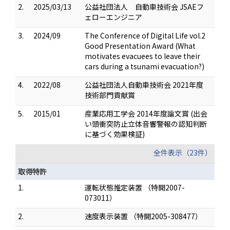
2.
2025/03/13
公益社団法人 自動車技術会 JSAEフ
ェローエンジニア
3.
2024/09
The Conference of Digital Life vol.2
Good Presentation Award (What
motivates evacuees to leave their
cars during a tsunami evacuation?)
4.
2022/08
公益社団法人自動車技術会 2021年度
技術部門貢献賞
5.
2015/01
産業応用工学会 2014年度論文賞 (出会
い頭衝突防止立体音響警報の認知判断
に基づく効果検証)
全件表示（23件）
取得特許
1.
運転状態推定装置 （特開2007-
073011）
2.
速度表示装置 （特開2005-308477）