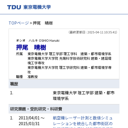
TOPページ
> 押尾 晴樹
（最終更新日 : 2025-04-11 10:35:41）
オシオ ハルキ
OSHIO Haruki
押尾 晴樹
所属
東京電機大学 理工学部 理工学科 建築・都市環境学系
東京電機大学大学院 先端科学技術研究科 建築・建設環
境工学専攻
東京電機大学大学院 理工学研究科 建築・都市環境学専
攻
職種
准教授
職歴
1.
東京電機大学 理工学部 建築・都市
環境学系
研究課題・受託研究・科研費
1.
2013/04/01 ～
航空機レーザー計測と数値シミュ
2015/03/31
レーションを統合した都市街区の