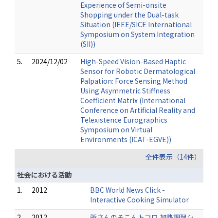
Experience of Semi-onsite
Shopping under the Dual-task
Situation (IEEE/SICE International
Symposium on System Integration
(SII))
5.
2024/12/02
High-Speed Vision-Based Haptic
Sensor for Robotic Dermatological
Palpation: Force Sensing Method
Using Asymmetric Stiffness
Coefficient Matrix (International
Conference on Artificial Reality and
Telexistence Eurographics
Symposium on Virtual
Environments (ICAT-EGVE))
全件表示（14件）
社会における活動
1.
2012
BBC World News Click -
Interactive Cooking Simulator
2.
2012
所さんのそこんトコロ 加熱調理シ