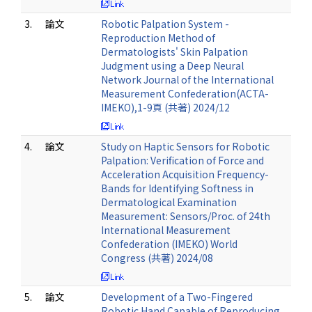
3.
論文
Robotic Palpation System -
Reproduction Method of
Dermatologists' Skin Palpation
Judgment using a Deep Neural
Network Journal of the International
Measurement Confederation(ACTA-
IMEKO),1-9頁 (共著) 2024/12
4.
論文
Study on Haptic Sensors for Robotic
Palpation: Verification of Force and
Acceleration Acquisition Frequency-
Bands for Identifying Softness in
Dermatological Examination
Measurement: Sensors/Proc. of 24th
International Measurement
Confederation (IMEKO) World
Congress (共著) 2024/08
5.
論文
Development of a Two-Fingered
Robotic Hand Capable of Reproducing