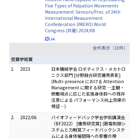
Five Types of Palpation Movements
Measurement: Sensors/Proc. of 24th
International Measurement
Confederation (IMEKO) World
Congress (共著) 2024/08
全件表示（10件）
受賞学術賞
1.
2023
日本機械学会 ロボティクス・メカトロ
ニクス部門 [分野融合研究優秀表彰]
(Multi-presence における Attention
Management に関する研究 ―主観・
俯瞰視点に応じた拡張身体群への残存
注意による パフォーマンス向上効果の
検証―)
2.
2022/06
バイオフィードバック学会学術講演会
（BF2022） [優秀研究賞] (筋電制御シ
ステムと力触覚フィードバックシステ
ムによる身体幅間隔への影響の検