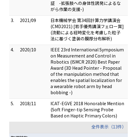
証 -拡張肢への身体性誘発によるな
がら作業の支援-)
3.
2021/09
日本機械学会 第34回計算力学講演会
(CMD2021) [若手優秀講演フェロー賞]
(流動による経時変化を考慮した粒子
法に基づく塗装の膜厚分布解析)
4.
2020/10
IEEE 23rd International Symposium
on Measurement and Control in
Robotics (ISMCR 2020) Best Paper
Award (3D Head Pointer - Proposal
of the manipulation method that
enables the spatial localization for
a wearable robot arm by head
bobbing -)
5.
2018/11
ICAT-EGVE 2018 Honorable Mention
(Soft Finger-tip Sensing Probe
Based on Haptic Primary Colors)
全件表示（13件）