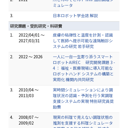
ミュレータ
3.
日本ロボット学会誌 解説
研究課題・受託研究・科研費
1.
2022/04/01 ～
皮膚の粘弾性と温度を計測・認識
2027/03/31
して医師へ提示可能な遠隔触診シ
ステムの研究 若手研究
2.
2022 ～ 2026
一人に一台一生寄り添うスマート
ロボットAIREC 研究開発課題 3 -
4 ： 福祉・医療現場に導入可能な
ロボットハンド システムの構築と
実用化 機関内共同研究
3.
2010/04 ～
実時間シミュレーションにより調
2013/03
理状況の認識・予測を行う実調理
支援システムの実現 特別研究員奨
励費
4.
2008/07 ～
現実の料理で見えない調理状態の
2009/02
推測を支援する料理シミュレータ