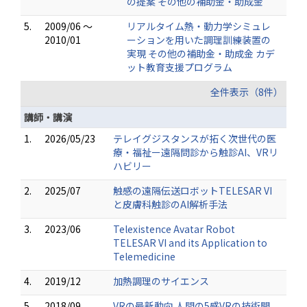
の提案 その他の補助金・助成金
5.
2009/06 ～
リアルタイム熱・動力学シミュレ
2010/01
ーションを用いた調理訓練装置の
実現 その他の補助金・助成金 カデ
ット教育支援プログラム
全件表示（8件）
講師・講演
1.
2026/05/23
テレイグジスタンスが拓く次世代の医
療・福祉ー遠隔問診から触診AI、VRリ
ハビリー
2.
2025/07
触感の遠隔伝送ロボットTELESAR VI
と皮膚科触診のAI解析手法
3.
2023/06
Telexistence Avatar Robot
TELESAR VI and its Application to
Telemedicine
4.
2019/12
加熱調理のサイエンス
5.
2018/09
VRの最新動向 人間の5感VRの技術開