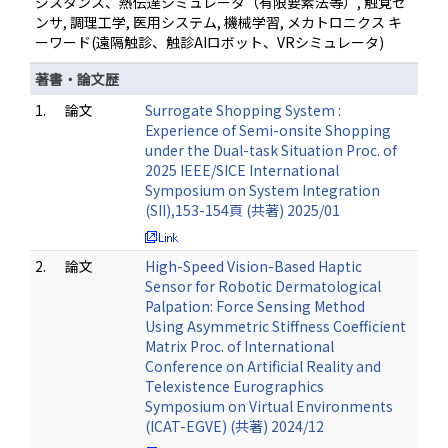
ジスタンス、熱伝達シミュレータ（有限要素法等）, 触覚セ
ンサ, 調理工学, 医用システム, 機械学習, メカトロニクス キ
ーワード(遠隔触診、触診AIロボット、VRシミュレータ)
著書・論文歴
1.
論文
Surrogate Shopping System :
Experience of Semi-onsite Shopping
under the Dual-task Situation Proc. of
2025 IEEE/SICE International
Symposium on System Integration
(SII),153-154頁 (共著) 2025/01
2.
論文
High-Speed Vision-Based Haptic
Sensor for Robotic Dermatological
Palpation: Force Sensing Method
Using Asymmetric Stiffness Coefficient
Matrix Proc. of International
Conference on Artificial Reality and
Telexistence Eurographics
Symposium on Virtual Environments
(ICAT-EGVE) (共著) 2024/12