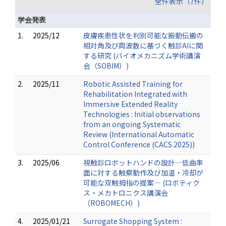
全件表示（7件）
学会発表
1.
2025/12
皮膚疾患性状を判別可能な振動伝搬の
相対角及び周波数に基づく触診AIに関
する研究 (バイオメカニズム学術講演
会（SOBIM）)
2.
2025/11
Robotic Assisted Training for
Rehabilitation Integrated with
Immersive Extended Reality
Technologies : Initial observations
from an ongoing Systematic
Review (International Automatic
Control Conference (CACS 2025))
3.
2025/06
視触診ロボットハンドの設計―低曲率
面に対する触察動作及び加温・冷却が
可能な双触拇指の提案― (ロボティク
ス・メカトロニクス講演会
（ROBOMECH）)
4.
2025/01/21
Surrogate Shopping System :