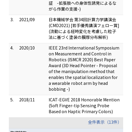
証 -拡張肢への身体性誘発によるな
がら作業の支援-)
3.
2021/09
日本機械学会 第34回計算力学講演会
(CMD2021) [若手優秀講演フェロー賞]
(流動による経時変化を考慮した粒子
法に基づく塗装の膜厚分布解析)
4.
2020/10
IEEE 23rd International Symposium
on Measurement and Control in
Robotics (ISMCR 2020) Best Paper
Award (3D Head Pointer - Proposal
of the manipulation method that
enables the spatial localization for
a wearable robot arm by head
bobbing -)
5.
2018/11
ICAT-EGVE 2018 Honorable Mention
(Soft Finger-tip Sensing Probe
Based on Haptic Primary Colors)
全件表示（13件）