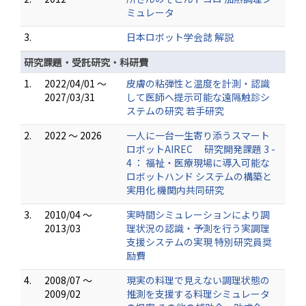
ミュレータ
3.
日本ロボット学会誌 解説
研究課題・受託研究・科研費
1.
2022/04/01 ～
皮膚の粘弾性と温度を計測・認識
2027/03/31
して医師へ提示可能な遠隔触診シ
ステムの研究 若手研究
2.
2022 ～ 2026
一人に一台一生寄り添うスマート
ロボットAIREC 研究開発課題 3 -
4 ： 福祉・医療現場に導入可能な
ロボットハンド システムの構築と
実用化 機関内共同研究
3.
2010/04 ～
実時間シミュレーションにより調
2013/03
理状況の認識・予測を行う実調理
支援システムの実現 特別研究員奨
励費
4.
2008/07 ～
現実の料理で見えない調理状態の
2009/02
推測を支援する料理シミュレータ