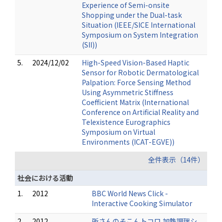
Experience of Semi-onsite
Shopping under the Dual-task
Situation (IEEE/SICE International
Symposium on System Integration
(SII))
5.
2024/12/02
High-Speed Vision-Based Haptic
Sensor for Robotic Dermatological
Palpation: Force Sensing Method
Using Asymmetric Stiffness
Coefficient Matrix (International
Conference on Artificial Reality and
Telexistence Eurographics
Symposium on Virtual
Environments (ICAT-EGVE))
全件表示（14件）
社会における活動
1.
2012
BBC World News Click -
Interactive Cooking Simulator
2.
2012
所さんのそこんトコロ 加熱調理シ