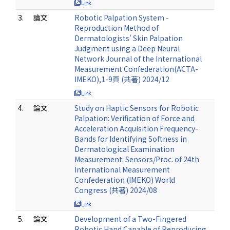
3.
論文
Robotic Palpation System -
Reproduction Method of
Dermatologists' Skin Palpation
Judgment using a Deep Neural
Network Journal of the International
Measurement Confederation(ACTA-
IMEKO),1-9頁 (共著) 2024/12
4.
論文
Study on Haptic Sensors for Robotic
Palpation: Verification of Force and
Acceleration Acquisition Frequency-
Bands for Identifying Softness in
Dermatological Examination
Measurement: Sensors/Proc. of 24th
International Measurement
Confederation (IMEKO) World
Congress (共著) 2024/08
5.
論文
Development of a Two-Fingered
Robotic Hand Capable of Reproducing