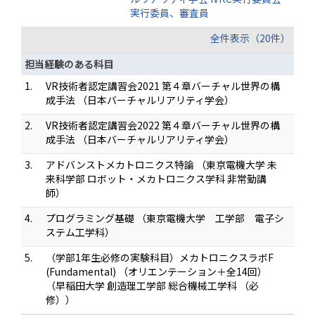
実行委員、審査員
全件表示（20件）
担当経験のある科目
1.
VR技術者認定講習会2021 第４章バーチャル世界の構
成手法 （日本バーチャルリアリティ学会）
2.
VR技術者認定講習会2022 第４章バーチャル世界の構
成手法 （日本バーチャルリアリティ学会）
3.
アドバンストメカトロニクス特論 （東京電機大学 未
来科学部 ロボット・メカトロニクス学科 非常勤講
師）
4.
プログラミング基礎 （東京電機大学 工学部 電子シ
ステム工学科）
5.
（学部1年生必修の実験科目）メカトロニクスラボF
(Fundamental) （オリエンテーション＋全14回）
（早稲田大学 創造理工学部 総合機械工学科 （必
修））