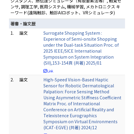
ジスタンス、熱伝達シミュレータ（有限要素法等）, 触覚セ
ンサ, 調理工学, 医用システム, 機械学習, メカトロニクス キ
ーワード(遠隔触診、触診AIロボット、VRシミュレータ)
著書・論文歴
1.
論文
Surrogate Shopping System :
Experience of Semi-onsite Shopping
under the Dual-task Situation Proc. of
2025 IEEE/SICE International
Symposium on System Integration
(SII),153-154頁 (共著) 2025/01
2.
論文
High-Speed Vision-Based Haptic
Sensor for Robotic Dermatological
Palpation: Force Sensing Method
Using Asymmetric Stiffness Coefficient
Matrix Proc. of International
Conference on Artificial Reality and
Telexistence Eurographics
Symposium on Virtual Environments
(ICAT-EGVE) (共著) 2024/12