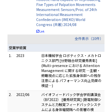
Five Types of Palpation Movements
Measurement: Sensors/Proc. of 24th
International Measurement
Confederation (IMEKO) World
Congress (共著) 2024/08
全件表示（10件）
受賞学術賞
1.
2023
日本機械学会 ロボティクス・メカトロ
ニクス部門 [分野融合研究優秀表彰]
(Multi-presence における Attention
Management に関する研究 ―主観・
俯瞰視点に応じた拡張身体群への残存
注意による パフォーマンス向上効果の
検証―)
2.
2022/06
バイオフィードバック学会学術講演会
（BF2022） [優秀研究賞] (筋電制御シ
ステムと力触覚フィードバックシステ
ムによる身体幅間隔への影響の検