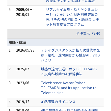
の提案 その他の補助金・助成金
5.
2009/06 ～
リアルタイム熱・動力学シミュレ
2010/01
ーションを用いた調理訓練装置の
実現 その他の補助金・助成金 カデ
ット教育支援プログラム
全件表示（8件）
講師・講演
1.
2026/05/23
テレイグジスタンスが拓く次世代の医
療・福祉ー遠隔問診から触診AI、VRリ
ハビリー
2.
2025/07
触感の遠隔伝送ロボットTELESAR VI
と皮膚科触診のAI解析手法
3.
2023/06
Telexistence Avatar Robot
TELESAR VI and its Application to
Telemedicine
4.
2019/12
加熱調理のサイエンス
5.
2018/09
VRの最新動向 人間の5感VRの技術開