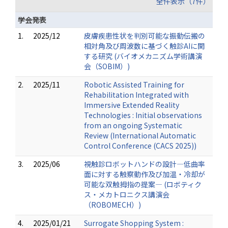
全件表示（7件）
学会発表
1.
2025/12
皮膚疾患性状を判別可能な振動伝搬の
相対角及び周波数に基づく触診AIに関
する研究 (バイオメカニズム学術講演
会（SOBIM）)
2.
2025/11
Robotic Assisted Training for
Rehabilitation Integrated with
Immersive Extended Reality
Technologies : Initial observations
from an ongoing Systematic
Review (International Automatic
Control Conference (CACS 2025))
3.
2025/06
視触診ロボットハンドの設計―低曲率
面に対する触察動作及び加温・冷却が
可能な双触拇指の提案― (ロボティク
ス・メカトロニクス講演会
（ROBOMECH）)
4.
2025/01/21
Surrogate Shopping System :