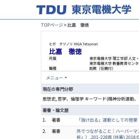
TOPページ
> 比嘉 徹徳
ヒガ テツノリ
HIGA Tetsunori
比嘉 徹徳
所属
東京電機大学 理工学部 人文
東京電機大学 教養教育センタ
職種
助教（任期付）
メニュー
現在の専門分野
思想史, 哲学、倫理学 キーワード(精神分析運
著書・論文歴
1.
著書
「抜け出る」運動としての啓蒙（三
2.
著書
外でつながること：ハーバーマ
析』）,201-228頁 (共著) 2018/