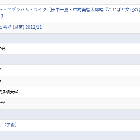
ト・アブラハム・ライク（田中一嘉・中村美智太郎編『ことばと文化の饗
03
(単著) 2012/11
学会
学
学
術短期大学
大学
士（学術）