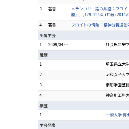
3.
著書
メランコリー論の系譜：フロイ
座』）,179-194頁 (共著) 2014/
4.
著書
フロイトの情熱：精神分析運動と芸術 
所属学会
1.
2009/04 ～
社会思想史
職歴
1.
埼玉県立大
2.
昭和女子大
3.
桐朋学園芸
4.
神奈川工科
学歴
1.
一橋大学 博
学会発表