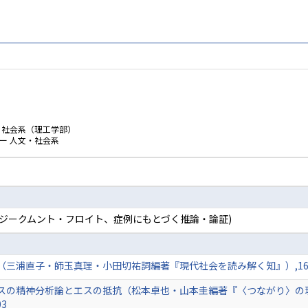
・社会系（理工学部）
ー 人文・社会系
動、ジークムント・フロイト、症例にもとづく推論・論証)
浦直子・師玉真理・小田切祐詞編著『現代社会を読み解く知』）,16-28頁 
スの精神分析論とエスの抵抗（松本卓也・山本圭編著『〈つながり〉の現
03