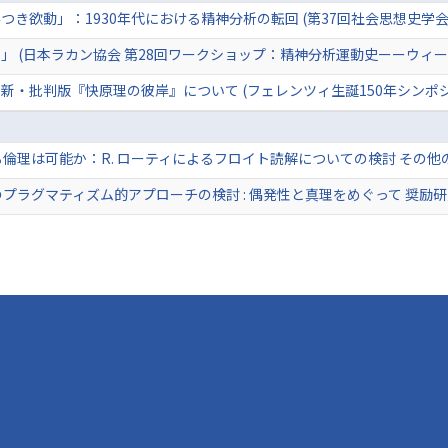
き欲動」：1930年代における精神分析の転回 (第37回社会思想史学会
」 (日本ラカン協会 第28回ワークショップ：精神分析運動史ーーウィー
新・批判版『快原理の彼岸』について (フェレンツィ生誕150年シンポ
倫理は可能か：R. ローティによるフロイト読解についての検討 その他
プラグマティズム的アプローチの検討 : 偶発性と真理をめぐって 奨励