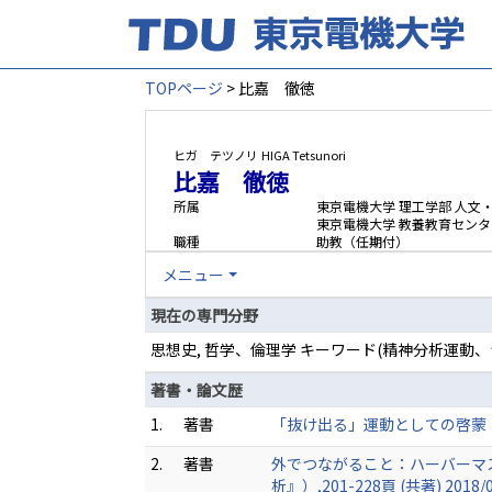
TOPページ
> 比嘉 徹徳
ヒガ テツノリ
HIGA Tetsunori
比嘉 徹徳
所属
東京電機大学 理工学部 人文
東京電機大学 教養教育センタ
職種
助教（任期付）
メニュー
現在の専門分野
思想史, 哲学、倫理学 キーワード(精神分析運
著書・論文歴
1.
著書
「抜け出る」運動としての啓蒙（三
2.
著書
外でつながること：ハーバーマ
析』）,201-228頁 (共著) 2018/