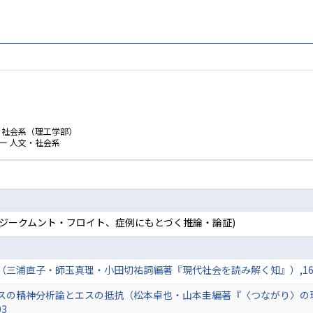
・社会系（理工学部）
ー 人文・社会系
動、ジークムント・フロイト、症例にもとづく推論・論証)
浦直子・師玉真理・小田切祐詞編著『現代社会を読み解く知』）,16-28頁 
スの精神分析論とエスの抵抗（松本卓也・山本圭編著『〈つながり〉の現
03