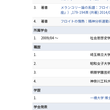
3.
著書
メランコリー論の系譜：フロイ
座』）,179-194頁 (共著) 2014/
4.
著書
フロイトの情熱：精神分析運動と芸術 
所属学会
1.
2009/04 ～
社会思想史
職歴
1.
埼玉県立大
2.
昭和女子大
3.
桐朋学園芸
4.
神奈川工科
学歴
1.
一橋大学 博
学会発表