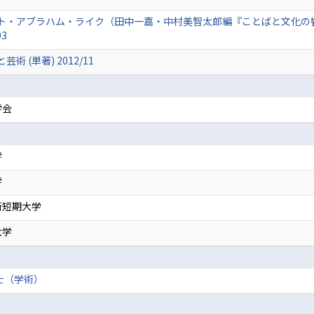
ト・アブラハム・ライク（田中一嘉・中村美智太郎編『ことばと文化の饗
03
(単著) 2012/11
学会
学
学
術短期大学
大学
士（学術）