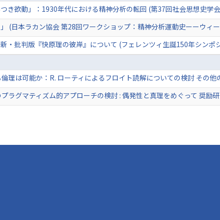
き欲動」：1930年代における精神分析の転回 (第37回社会思想史学会
」 (日本ラカン協会 第28回ワークショップ：精神分析運動史ーーウィー
新・批判版『快原理の彼岸』について (フェレンツィ生誕150年シンポ
倫理は可能か：R. ローティによるフロイト読解についての検討 その他
プラグマティズム的アプローチの検討 : 偶発性と真理をめぐって 奨励