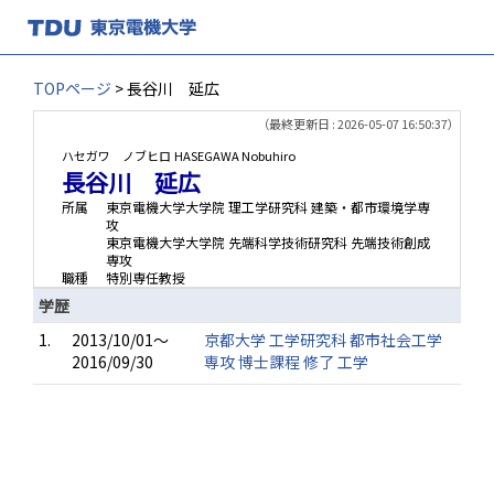
TOPページ
> 長谷川 延広
（最終更新日 : 2026-05-07 16:50:37）
ハセガワ ノブヒロ
HASEGAWA Nobuhiro
長谷川 延広
所属
東京電機大学大学院 理工学研究科 建築・都市環境学専
攻
東京電機大学大学院 先端科学技術研究科 先端技術創成
専攻
職種
特別専任教授
学歴
1.
2013/10/01～
京都大学 工学研究科 都市社会工学
2016/09/30
専攻 博士課程 修了 工学