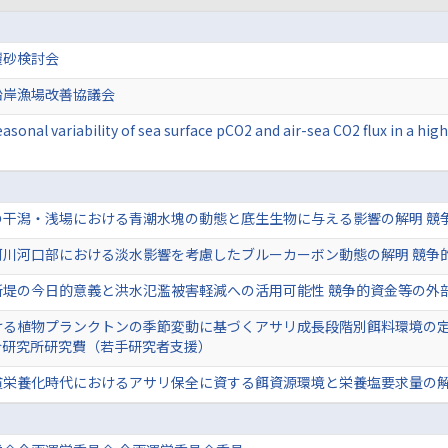
覆砂検討会
沿岸漁場改善協議会
asonal variability of sea surface pCO2 and air-sea CO2 flux in a high 
の干潟・浅場における青潮水塊の動態と底生生物に与える影響の解明 競
河川河口部における淡水影響を考慮したブルーカーボン動態の解明 競争
所堤の今日的意義と洪水氾濫被害軽減への活用可能性 競争的資金等の外
る植物プランクトンの季節変動に基づくアサリ成長段階別餌料環境の定量評
合研究所研究費（若手研究者支援）
貧栄養化時代におけるアサリ保全に資する餌資源環境と栄養塩要求量の解