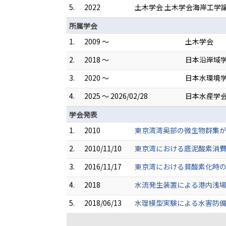
5.
2022
土木学会 土木学会海岸工学
所属学会
1.
2009 ～
土木学会
2.
2018 ～
日本沿岸域
3.
2020 ～
日本水環境
4.
2025 ～ 2026/02/28
日本水産学
学会発表
1.
2010
東京湾湾奥部の微生物群集が底
2.
2010/11/10
東京湾における底泥酸素消費と
3.
2016/11/17
東京湾における貧酸素化時の
4.
2018
水流発生装置による港内浅場
5.
2018/06/13
水理模型実験による水害防備林