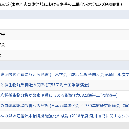
論文賞 (東京湾奥部港湾域における冬季の二酸化炭素分圧の連続観測)
学会
学会
会
泥酸素消費に与える影響 (土木学会平成22年度全国大会 第65回年次学
微生物群集構造の関係 (第57回海岸工学講演会)
底質微生物群集が酸素消費に与える影響 (第63回海岸工学講演会)
の貧酸素環境改善への試み (日本沿岸域学会平成30年度研究討論会（第3
の洪水氾濫流木捕捉機能強化の検討 (2018年度 河川技術に関するシン