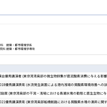
学科 建築・都市環境学系
究科 建築・都市環境学専攻
講演会優秀講演者 (東京湾湾奥部の微生物群集が底泥酸素消費に与える影響
018優秀講演表彰 (水流発生装置による港内浅場の貧酸素環境改善への試
奨励賞 (東京湾奥部の干潟・浅場における青潮水塊の動態と底生生物に与
021優秀講演表彰 (東京湾奥部船橋航路における貧酸素水塊の湧昇に関す