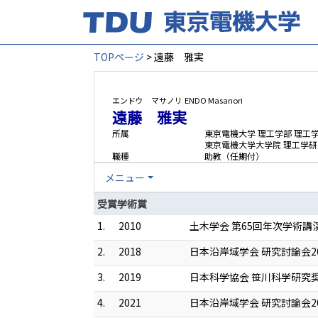
TOPページ
> 遠藤 雅実
エンドウ マサノリ
ENDO Masanori
遠藤 雅実
所属
東京電機大学 理工学部 理工
東京電機大学大学院 理工学研
職種
助教（任期付）
メニュー
受賞学術賞
1.
2010
土木学会 第65回年次学術
2.
2018
日本沿岸域学会 研究討論会2
3.
2019
日本科学協会 笹川科学研究
4.
2021
日本沿岸域学会 研究討論会2