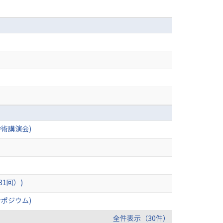
術講演会)
1回）)
ポジウム)
全件表示（30件）