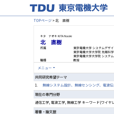
TOPページ
> 北 直樹
キタ ナオキ
KITA Naoki
北 直樹
所属
東京電機大学 システムデザイ
東京電機大学大学院 先端科学
東京電機大学大学院 システ
職種
教授
メニュー
共同研究希望テーマ
1.
無線システム設計、無線センシング、電波伝
現在の専門分野
通信工学, 電波工学, 無線工学 キーワード(ワイ
著書・論文歴