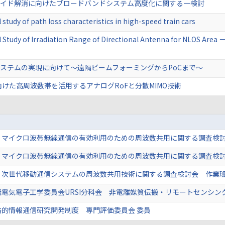
ィバイド解消に向けたブロードバンドシステム高度化に関する一検討
 study of path loss characteristics in high-speed train cars
l Study of Irradiation Range of Directional Antenna for NLOS Area
Fシステムの実現に向けて～遠隔ビームフォーミングからPoCまで～
Nに向けた高周波数帯を活用するアナログRoFと分散MIMO技術
 マイクロ波帯無線通信の有効利用のための周波数共用に関する調査検討
 マイクロ波帯無線通信の有効利用のための周波数共用に関する調査検討
 次世代移動通信システムの周波数共用技術に関する調査検討会 作業班
電気電子工学委員会URSI分科会 非電離媒質伝搬・リモートセンシン
略的情報通信研究開発制度 専門評価委員会 委員