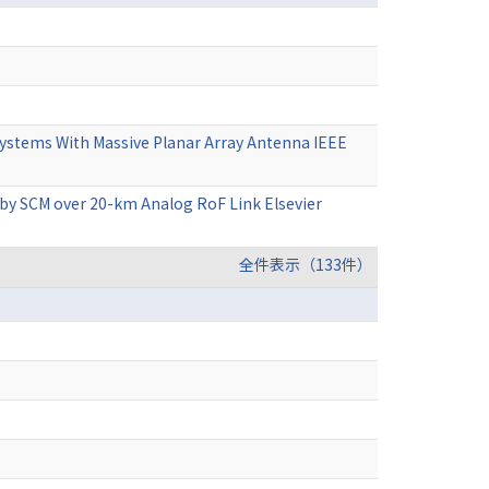
ystems With Massive Planar Array Antenna IEEE
 by SCM over 20-km Analog RoF Link Elsevier
全件表示（133件）