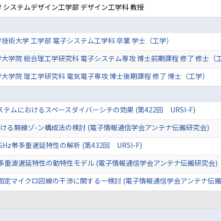
 システムデザイン工学部 デザイン工学科 教授
技術大学 工学部 電子システム工学科 卒業 学士（工学）
大学院 総合理工学研究科 電子システム専攻 博士前期課程 修了 修士（
大学院 理工学研究科 電気電子専攻 博士後期課程 修了 博士（工学）
システムにおけるスペースダイバーシチの効果 (第422回 URSI-F)
ける無線ゾ-ン構成法の検討 (電子情報通信学会アンテナ伝搬研究会)
z帯多重遅延特性の解析 (第432回 URSI-F)
帯多重波遅延特性の動特性モデル (電子情報通信学会アンテナ伝搬研究会)
と固定マイクロ回線の干渉に関する一検討 (電子情報通信学会アンテナ伝搬