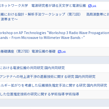
鷹ネットワーク大学 電波研究者が語る天文学と電波伝搬
伝搬における設計・解析手法ワークショップ（第71回） 高周波数帯に
リ波帯まで～
rkshop on AP Technologies "Workshop 3 Radio Wave Propagation M
ands – From Microwave to Millimeter Wave Bands –"
基礎講座（第27回）電波伝搬の基礎
信における電波伝搬の共同研究 国内共同研究
信アンテナへの地上波干渉の遮蔽技術に関する研究 国内共同研究
ネルギー拡がりを考慮した伝搬損失推定手法に関する研究 国内共同研究
とした位置推定技術の研究に関する学術指導 学術指導