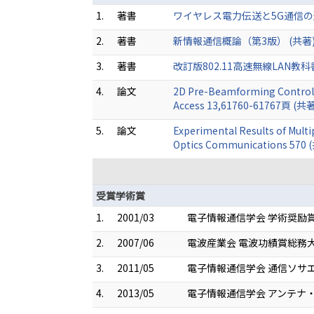
1.
著書
ワイヤレス電力伝送と5G通信の連携
2.
著書
新情報通信概論（第3版） (共著) 20
3.
著書
改訂版802.11高速無線LAN教科書 (
4.
論文
2D Pre-Beamforming Control M
Access 13,61760-61767頁 (共著
5.
論文
Experimental Results of Mult
Optics Communications 570 
受賞学術賞
1.
2001/03
電子情報通信学会 学術奨励
2.
2007/06
電波産業会 電波功績賞総務
3.
2011/05
電子情報通信学会 通信ソサエティ
4.
2013/05
電子情報通信学会 アンテナ