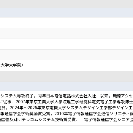
機大学大学院）
電子システム専攻終了，同年日本電信電話株式会社入社．以来，無線アク
従事．2007年東京工業大学大学院理工学研究科電気電子工学専攻博士後
研究員，2024年～2026年東京電機大学システムデザイン工学部デザイ
報通信学会学術奨励賞受賞，2010年電子情報通信学会通信ソサエティ論文
，2024年電機通信普及財団テレコムシステム技術賞受賞． 電子情報通信学会シニア