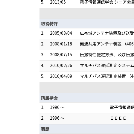
5.
2013/05
電子情報通信学会 シニア会
取得特許
1.
2005/03/04
広帯域アンテナ装置及び送受信装
2.
2008/01/18
偏波共用アンテナ装置 （4066
3.
2008/07/15
伝搬特性推定方法、及び伝搬特性
4.
2010/02/26
マルチパス遅延測定システム （
5.
2010/04/09
マルチパス遅延測定装置 （44
所属学会
1.
1996 ～
電子情報通
2.
1996 ～
ＩＥＥＥ
職歴