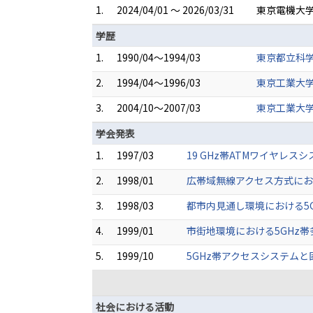
1.
2024/04/01 ～ 2026/03/31
東京電機大学
学歴
1.
1990/04～1994/03
東京都立科学
2.
1994/04～1996/03
東京工業大学
3.
2004/10～2007/03
東京工業大学
学会発表
1.
1997/03
19 GHz帯ATMワイヤレス
2.
1998/01
広帯域無線アクセス方式にお
3.
1998/03
都市内見通し環境における5GH
4.
1999/01
市街地環境における5GHz
5.
1999/10
5GHz帯アクセスシステム
社会における活動