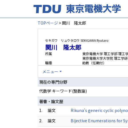
TOPページ
> 関川 隆太郎
セキガワ リュウタロウ
SEKIGAWA Ryutaro
関川 隆太郎
所属
東京電機大学 理工学部 理工
東京電機大学大学院 理工学研
職種
助教（任期付）
メニュー
現在の専門分野
代数学 キーワード(整数論)
著書・論文歴
1.
論文
Rikuna's generic cyclic pol
2.
論文
Bijective Enumerations for S