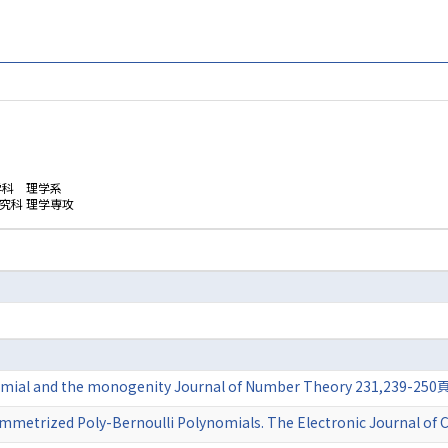
学科 理学系
究科 理学専攻
ynomial and the monogenity Journal of Number Theory 231,239-250
ymmetrized Poly-Bernoulli Polynomials. The Electronic Journal of 