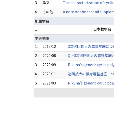
3.
論文
The characterization of cycli
4.
その他
A note on the second supplem
所属学会
1.
日本数学会
学会発表
1.
2019/12
3次巡回拡大の冪整基底につ
2.
2020/08
Q上3次巡回拡大の冪整基底とその一般
3.
2020/09
Rikuna's generic cycli
4.
2020/11
巡回拡大の相対冪整基底につい
5.
2021/03
Rikuna's generic cyclic p