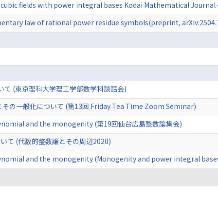
c cubic fields with power integral bases Kodai Mathematical Journa
entary law of rational power residue symbols(preprint, arXiv:2504
いて (東京理科大学理工学部数学科談話会)
化について (第13回 Friday Tea Time Zoom Seminar)
c polynomial and the monogenity (第19回仙台広島整数論集会)
て (代数的整数論とその周辺2020)
olynomial and the monogenity (Monogenity and power integral base