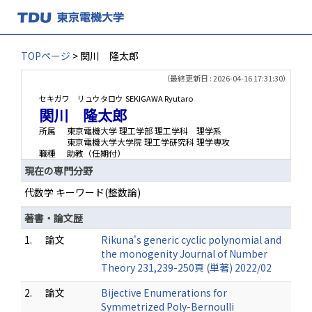
TOPページ
> 関川 隆太郎
（最終更新日 : 2026-04-16 17:31:30）
セキガワ リュウタロウ
SEKIGAWA Ryutaro
関川 隆太郎
所属
東京電機大学 理工学部 理工学科 理学系
東京電機大学大学院 理工学研究科 理学専攻
職種
助教（任期付）
現在の専門分野
代数学 キーワード(整数論)
著書・論文歴
1.
論文
Rikuna's generic cyclic polynomial and
the monogenity Journal of Number
Theory 231,239-250頁 (単著) 2022/02
2.
論文
Bijective Enumerations for
Symmetrized Poly-Bernoulli