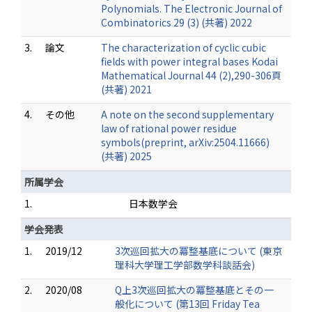
Polynomials. The Electronic Journal of
Combinatorics 29 (3) (共著) 2022
3.
論文
The characterization of cyclic cubic
fields with power integral bases Kodai
Mathematical Journal 44 (2),290-306頁
(共著) 2021
4.
その他
A note on the second supplementary
law of rational power residue
symbols(preprint, arXiv:2504.11666)
(共著) 2025
所属学会
1.
日本数学会
学会発表
1.
2019/12
3次巡回拡大の冪整基底について (東京
理科大学理工学部数学科談話会)
2.
2020/08
Q上3次巡回拡大の冪整基底とその一
般化について (第13回 Friday Tea