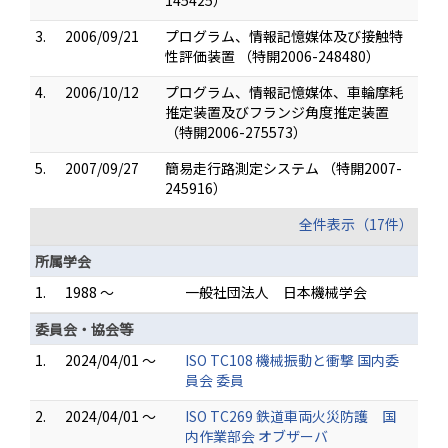
145425）
3.
2006/09/21
プログラム、情報記憶媒体及び接触特
性評価装置 （特開2006-248480）
4.
2006/10/12
プログラム、情報記憶媒体、車輪摩耗
推定装置及びフランジ角度推定装置
（特開2006-275573）
5.
2007/09/27
簡易走行路測定システム （特開2007-
245916）
全件表示（17件）
所属学会
1.
1988 ～
一般社団法人 日本機械学会
委員会・協会等
1.
2024/04/01 ～
ISO TC108 機械振動と衝撃 国内委
員会 委員
2.
2024/04/01 ～
ISO TC269 鉄道車両火災防護 国
内作業部会 オブザーバ