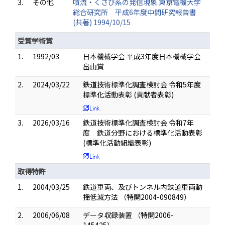
3.
その他
噴流・くさび系の発信現象 東京電機大学
総合研究所 平成6年度中間研究報告書
(共著) 1994/10/15
受賞学術賞
1.
1992/03
日本機械学会 平成3年度日本機械学会
畠山賞
2.
2024/03/22
鉄道技術標準化調査検討会 令和5年度
標準化活動表彰 (貢献者表彰)
3.
2026/03/16
鉄道技術標準化調査検討会 令和7年
度 鉄道分野における標準化活動表彰
(標準化活動組織表彰)
取得特許
1.
2004/03/25
鉄道車両、及びトンネル内鉄道車両動
揺低減方法 （特開2004-090849）
2.
2006/06/08
データ収録装置 （特開2006-