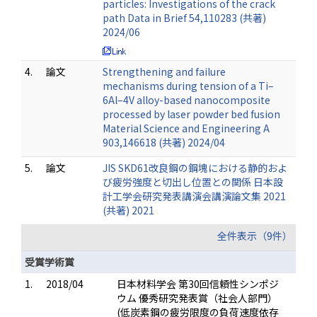
particles: Investigations of the crack
path Data in Brief 54,110283 (共著)
2024/06
4.
論文
Strengthening and failure
mechanisms during tension of a Ti–
6Al–4V alloy-based nanocomposite
processed by laser powder bed fusion
Material Science and Engineering A
903,146618 (共著) 2024/04
5.
論文
JIS SKD61改良鋼の鋼塊における静的およ
び疲労強度と切出し位置との関係 日本設
計工学会研究発表講演会講演論文集 2021
(共著) 2021
全件表示（9件）
受賞学術賞
1.
2018/04
日本材料学会 第30回信頼性シンポジ
ウム 優秀研究発表賞（社会人部門）
(低炭素鋼の疲労限度の負荷速度依存