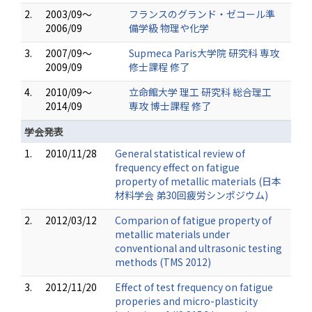
2.
2003/09～
フランスのグランド・ゼコール準
2006/09
備学級 物理や化学
3.
2007/09～
Supmeca Paris大学院 研究科 専攻
2009/09
修士課程 修了
4.
2010/09～
立命館大学 理工 研究科 総合理工
2014/09
専攻 博士課程 修了
学会発表
1.
2010/11/28
General statistical review of
frequency effect on fatigue
property of metallic materials (日本
材料学会 弟30回疲労シンポジウム)
2.
2012/03/12
Comparion of fatigue property of
metallic materials under
conventional and ultrasonic testing
methods (TMS 2012)
3.
2012/11/20
Effect of test frequency on fatigue
properies and micro-plasticity