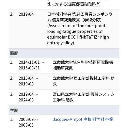
性に対する速度過程論的解析)
2.
2019/04
日本材料学会 第34回疲労シンポジウ
ム 優秀研究発表賞（学術分野）
(Assessment of the four-point
loading fatigue properties of
equimolar BCC HfNbTaTiZr high
entropy alloy)
職歴
1.
2014/11/01 ～
立命館大学総合科学技術研究機構
2015/03/31
補助研究員
2.
2015/04 ～
立命館大学 理工学部機械工学科 助
2019/03
教
3.
2019/04 ～
富山県立大学 工学部 機械システム
2024/03
工学科 助教
学歴
1.
2000/09～
Jacques-Amyot 高校 科学科 卒業
2003/06