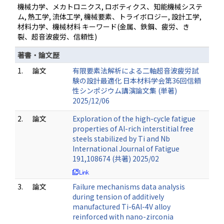
機械力学、メカトロニクス, ロボティクス、知能機械システ
ム, 熱工学, 流体工学, 機械要素、トライボロジー, 設計工学,
材料力学、機械材料 キーワード(金属、鉄鋼、疲労、き
裂、超音波疲労、信頼性)
著書・論文歴
1.
論文
有限要素法解析による二軸超音波疲労試
験の設計最適化 日本材料学会第36回信頼
性シンポジウム講演論文集 (単著)
2025/12/06
2.
論文
Exploration of the high-cycle fatigue
properties of Al-rich interstitial free
steels stabilized by Ti and Nb
International Journal of Fatigue
191,108674 (共著) 2025/02
3.
論文
Failure mechanisms data analysis
during tension of additively
manufactured Ti-6Al-4V alloy
reinforced with nano-zirconia