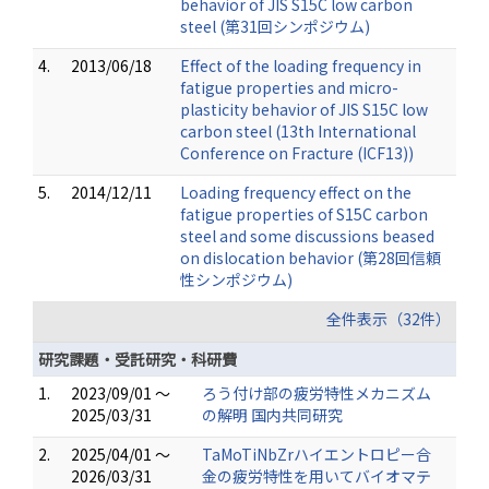
behavior of JIS S15C low carbon
steel (第31回シンポジウム)
4.
2013/06/18
Effect of the loading frequency in
fatigue properties and micro-
plasticity behavior of JIS S15C low
carbon steel (13th International
Conference on Fracture (ICF13))
5.
2014/12/11
Loading frequency effect on the
fatigue properties of S15C carbon
steel and some discussions beased
on dislocation behavior (第28回信頼
性シンポジウム)
全件表示（32件）
研究課題・受託研究・科研費
1.
2023/09/01 ～
ろう付け部の疲労特性メカニズム
2025/03/31
の解明 国内共同研究
2.
2025/04/01 ～
TaMoTiNbZrハイエントロピー合
2026/03/31
金の疲労特性を用いてバイオマテ