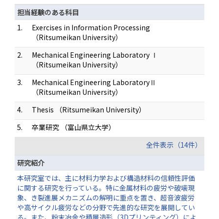
担当経験のある科目
1.
Exercises in Information Processing
（Ritsumeikan University）
2.
Mechanical Engineering Laboratory Ⅰ
（Ritsumeikan University）
3.
Mechanical Engineering LaboratoryⅡ
（Ritsumeikan University）
4.
Thesis （Ritsumeikan University）
5.
卒業研究 （富山県立大学）
全件表示（14件）
研究紹介
本研究室では、主に材料力学および構造材料の信頼性評価
に関する研究を行っている。特に金属材料の疲労や破壊現
象、き裂進展メカニズムの解明に重点を置き、超音波疲労
や高サイクル疲労などの分野で先進的な研究を展開してい
る。また、粉末冶金や積層造形（3Dプリンティング）によ