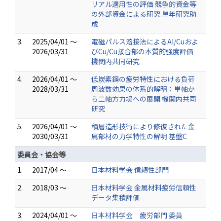
リアル適用性の評価 競争的資金等
の外部資金による研究 単年研究助
成
3.
2025/04/01 ～
電磁パルス溶接法によるAl/Cuおよ
2026/03/31
びCu/Cu接合部の本質的強度評価
機関内共同研究
4.
2026/04/01 ～
低炭素鋼の疲労特性における負荷
2028/03/31
周波数効果の体系的解明：単軸か
ら二軸方力場への展開 機関内共同
研究
5.
2026/04/01 ～
積層造形技術により修復された金
2030/03/31
属部材の力学特性の解明 基盤C
委員会・協会等
1.
2017/04 ～
日本材料学会 信頼性部門
2.
2018/03 ～
日本材料学会 金属材料疲労信頼性
データ集積評価
3.
2024/04/01 ～
日本材料学会 疲労部門 委員