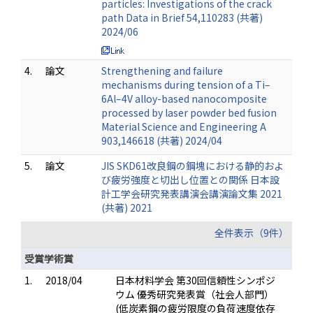
particles: Investigations of the crack
path Data in Brief 54,110283 (共著)
2024/06
4.
論文
Strengthening and failure
mechanisms during tension of a Ti–
6Al–4V alloy-based nanocomposite
processed by laser powder bed fusion
Material Science and Engineering A
903,146618 (共著) 2024/04
5.
論文
JIS SKD61改良鋼の鋼塊における静的およ
び疲労強度と切出し位置との関係 日本設
計工学会研究発表講演会講演論文集 2021
(共著) 2021
全件表示（9件）
受賞学術賞
1.
2018/04
日本材料学会 第30回信頼性シンポジ
ウム 優秀研究発表賞（社会人部門）
(低炭素鋼の疲労限度の負荷速度依存