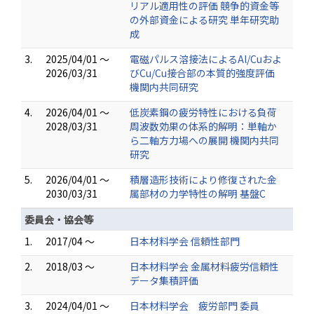
リアル適用性の評価 競争的資金等
の外部資金による研究 単年研究助
成
3.
2025/04/01 ～
電磁パルス溶接法によるAl/Cuおよ
2026/03/31
びCu/Cu接合部の本質的強度評価
機関内共同研究
4.
2026/04/01 ～
低炭素鋼の疲労特性における負荷
2028/03/31
周波数効果の体系的解明：単軸か
ら二軸方力場への展開 機関内共同
研究
5.
2026/04/01 ～
積層造形技術により修復された金
2030/03/31
属部材の力学特性の解明 基盤C
委員会・協会等
1.
2017/04 ～
日本材料学会 信頼性部門
2.
2018/03 ～
日本材料学会 金属材料疲労信頼性
データ集積評価
3.
2024/04/01 ～
日本材料学会 疲労部門 委員