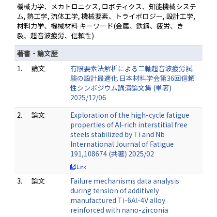
機械力学、メカトロニクス, ロボティクス、知能機械システ
ム, 熱工学, 流体工学, 機械要素、トライボロジー, 設計工学,
材料力学、機械材料 キーワード(金属、鉄鋼、疲労、き
裂、超音波疲労、信頼性)
著書・論文歴
1.
論文
有限要素法解析による二軸超音波疲労試
験の設計最適化 日本材料学会第36回信頼
性シンポジウム講演論文集 (単著)
2025/12/06
2.
論文
Exploration of the high-cycle fatigue
properties of Al-rich interstitial free
steels stabilized by Ti and Nb
International Journal of Fatigue
191,108674 (共著) 2025/02
3.
論文
Failure mechanisms data analysis
during tension of additively
manufactured Ti-6Al-4V alloy
reinforced with nano-zirconia