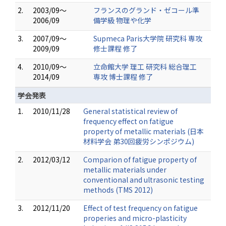
2.
2003/09～
フランスのグランド・ゼコール準
2006/09
備学級 物理や化学
3.
2007/09～
Supmeca Paris大学院 研究科 専攻
2009/09
修士課程 修了
4.
2010/09～
立命館大学 理工 研究科 総合理工
2014/09
専攻 博士課程 修了
学会発表
1.
2010/11/28
General statistical review of
frequency effect on fatigue
property of metallic materials (日本
材料学会 弟30回疲労シンポジウム)
2.
2012/03/12
Comparion of fatigue property of
metallic materials under
conventional and ultrasonic testing
methods (TMS 2012)
3.
2012/11/20
Effect of test frequency on fatigue
properies and micro-plasticity