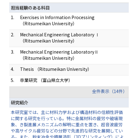
担当経験のある科目
1.
Exercises in Information Processing
（Ritsumeikan University）
2.
Mechanical Engineering Laboratory Ⅰ
（Ritsumeikan University）
3.
Mechanical Engineering LaboratoryⅡ
（Ritsumeikan University）
4.
Thesis （Ritsumeikan University）
5.
卒業研究 （富山県立大学）
全件表示（14件）
研究紹介
本研究室では、主に材料力学および構造材料の信頼性評価
に関する研究を行っている。特に金属材料の疲労や破壊現
象、き裂進展メカニズムの解明に重点を置き、超音波疲労
や高サイクル疲労などの分野で先進的な研究を展開してい
る。また、粉末冶金や積層造形（3Dプリンティング）によ