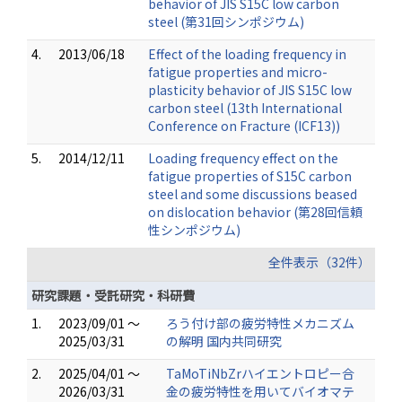
behavior of JIS S15C low carbon
steel (第31回シンポジウム)
4.
2013/06/18
Effect of the loading frequency in
fatigue properties and micro-
plasticity behavior of JIS S15C low
carbon steel (13th International
Conference on Fracture (ICF13))
5.
2014/12/11
Loading frequency effect on the
fatigue properties of S15C carbon
steel and some discussions beased
on dislocation behavior (第28回信頼
性シンポジウム)
全件表示（32件）
研究課題・受託研究・科研費
1.
2023/09/01 ～
ろう付け部の疲労特性メカニズム
2025/03/31
の解明 国内共同研究
2.
2025/04/01 ～
TaMoTiNbZrハイエントロピー合
2026/03/31
金の疲労特性を用いてバイオマテ