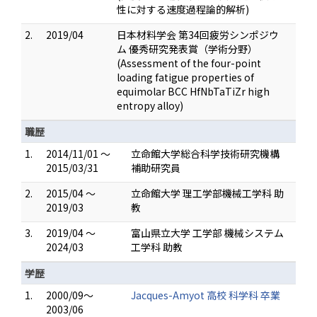
性に対する速度過程論的解析)
2.
2019/04
日本材料学会 第34回疲労シンポジウ
ム 優秀研究発表賞（学術分野）
(Assessment of the four-point
loading fatigue properties of
equimolar BCC HfNbTaTiZr high
entropy alloy)
職歴
1.
2014/11/01 ～
立命館大学総合科学技術研究機構
2015/03/31
補助研究員
2.
2015/04 ～
立命館大学 理工学部機械工学科 助
2019/03
教
3.
2019/04 ～
富山県立大学 工学部 機械システム
2024/03
工学科 助教
学歴
1.
2000/09～
Jacques-Amyot 高校 科学科 卒業
2003/06