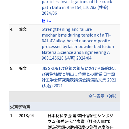
particles: Investigations of the crack
path Data in Brief 54,110283 (共著)
2024/06
4.
論文
Strengthening and failure
mechanisms during tension of a Ti–
6Al–4V alloy-based nanocomposite
processed by laser powder bed fusion
Material Science and Engineering A
903,146618 (共著) 2024/04
5.
論文
JIS SKD61改良鋼の鋼塊における静的およ
び疲労強度と切出し位置との関係 日本設
計工学会研究発表講演会講演論文集 2021
(共著) 2021
全件表示（9件）
受賞学術賞
1.
2018/04
日本材料学会 第30回信頼性シンポジ
ウム 優秀研究発表賞（社会人部門）
(低炭素鋼の疲労限度の負荷速度依存