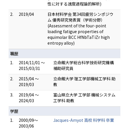
性に対する速度過程論的解析)
2.
2019/04
日本材料学会 第34回疲労シンポジウ
ム 優秀研究発表賞（学術分野）
(Assessment of the four-point
loading fatigue properties of
equimolar BCC HfNbTaTiZr high
entropy alloy)
職歴
1.
2014/11/01 ～
立命館大学総合科学技術研究機構
2015/03/31
補助研究員
2.
2015/04 ～
立命館大学 理工学部機械工学科 助
2019/03
教
3.
2019/04 ～
富山県立大学 工学部 機械システム
2024/03
工学科 助教
学歴
1.
2000/09～
Jacques-Amyot 高校 科学科 卒業
2003/06