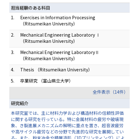
担当経験のある科目
1.
Exercises in Information Processing
（Ritsumeikan University）
2.
Mechanical Engineering Laboratory Ⅰ
（Ritsumeikan University）
3.
Mechanical Engineering LaboratoryⅡ
（Ritsumeikan University）
4.
Thesis （Ritsumeikan University）
5.
卒業研究 （富山県立大学）
全件表示（14件）
研究紹介
本研究室では、主に材料力学および構造材料の信頼性評価
に関する研究を行っている。特に金属材料の疲労や破壊現
象、き裂進展メカニズムの解明に重点を置き、超音波疲労
や高サイクル疲労などの分野で先進的な研究を展開してい
る。また、粉末冶金や積層造形（3Dプリンティング）によ