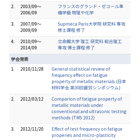
2.
2003/09～
フランスのグランド・ゼコール準
2006/09
備学級 物理や化学
3.
2007/09～
Supmeca Paris大学院 研究科 専攻
2009/09
修士課程 修了
4.
2010/09～
立命館大学 理工 研究科 総合理工
2014/09
専攻 博士課程 修了
学会発表
1.
2010/11/28
General statistical review of
frequency effect on fatigue
property of metallic materials (日本
材料学会 弟30回疲労シンポジウム)
2.
2012/03/12
Comparion of fatigue property of
metallic materials under
conventional and ultrasonic testing
methods (TMS 2012)
3.
2012/11/20
Effect of test frequency on fatigue
properies and micro-plasticity