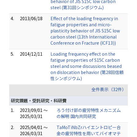
behavior of JIS S15C low carbon
steel (第31回シンポジウム)
4.
2013/06/18
Effect of the loading frequency in
fatigue properties and micro-
plasticity behavior of JIS S15C low
carbon steel (13th International
Conference on Fracture (ICF13))
5.
2014/12/11
Loading frequency effect on the
fatigue properties of S15C carbon
steel and some discussions beased
on dislocation behavior (第28回信頼
性シンポジウム)
全件表示（32件）
研究課題・受託研究・科研費
1.
2023/09/01 ～
ろう付け部の疲労特性メカニズム
2025/03/31
の解明 国内共同研究
2.
2025/04/01 ～
TaMoTiNbZrハイエントロピー合
2026/03/31
金の疲労特性を用いてバイオマテ