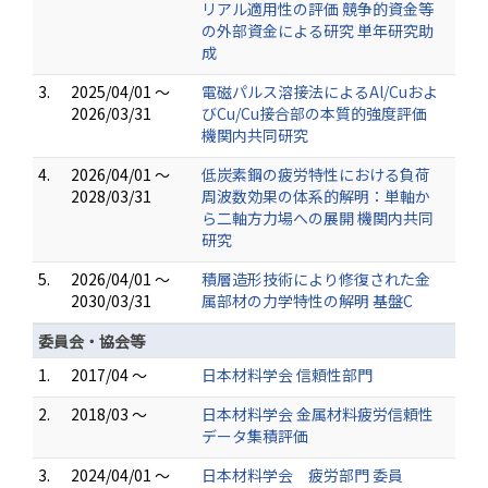
リアル適用性の評価 競争的資金等
の外部資金による研究 単年研究助
成
3.
2025/04/01 ～
電磁パルス溶接法によるAl/Cuおよ
2026/03/31
びCu/Cu接合部の本質的強度評価
機関内共同研究
4.
2026/04/01 ～
低炭素鋼の疲労特性における負荷
2028/03/31
周波数効果の体系的解明：単軸か
ら二軸方力場への展開 機関内共同
研究
5.
2026/04/01 ～
積層造形技術により修復された金
2030/03/31
属部材の力学特性の解明 基盤C
委員会・協会等
1.
2017/04 ～
日本材料学会 信頼性部門
2.
2018/03 ～
日本材料学会 金属材料疲労信頼性
データ集積評価
3.
2024/04/01 ～
日本材料学会 疲労部門 委員