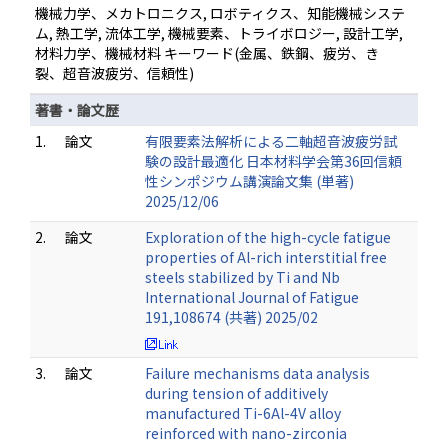
機械力学、メカトロニクス, ロボティクス、知能機械システ
ム, 熱工学, 流体工学, 機械要素、トライボロジー, 設計工学,
材料力学、機械材料 キーワード(金属、鉄鋼、疲労、き
裂、超音波疲労、信頼性)
著書・論文歴
1.
論文
有限要素法解析による二軸超音波疲労試
験の設計最適化 日本材料学会第36回信頼
性シンポジウム講演論文集 (単著)
2025/12/06
2.
論文
Exploration of the high-cycle fatigue
properties of Al-rich interstitial free
steels stabilized by Ti and Nb
International Journal of Fatigue
191,108674 (共著) 2025/02
3.
論文
Failure mechanisms data analysis
during tension of additively
manufactured Ti-6Al-4V alloy
reinforced with nano-zirconia