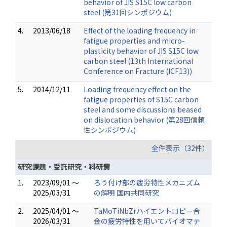
behavior of JIS S15C low carbon
steel (第31回シンポジウム)
4.
2013/06/18
Effect of the loading frequency in
fatigue properties and micro-
plasticity behavior of JIS S15C low
carbon steel (13th International
Conference on Fracture (ICF13))
5.
2014/12/11
Loading frequency effect on the
fatigue properties of S15C carbon
steel and some discussions beased
on dislocation behavior (第28回信頼
性シンポジウム)
全件表示（32件）
研究課題・受託研究・科研費
1.
2023/09/01 ～
ろう付け部の疲労特性メカニズム
2025/03/31
の解明 国内共同研究
2.
2025/04/01 ～
TaMoTiNbZrハイエントロピー合
2026/03/31
金の疲労特性を用いてバイオマテ