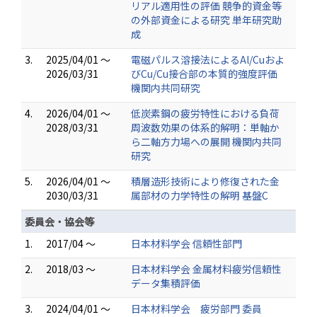
リアル適用性の評価 競争的資金等
の外部資金による研究 単年研究助
成
3.
2025/04/01 ～
電磁パルス溶接法によるAl/Cuおよ
2026/03/31
びCu/Cu接合部の本質的強度評価
機関内共同研究
4.
2026/04/01 ～
低炭素鋼の疲労特性における負荷
2028/03/31
周波数効果の体系的解明：単軸か
ら二軸方力場への展開 機関内共同
研究
5.
2026/04/01 ～
積層造形技術により修復された金
2030/03/31
属部材の力学特性の解明 基盤C
委員会・協会等
1.
2017/04 ～
日本材料学会 信頼性部門
2.
2018/03 ～
日本材料学会 金属材料疲労信頼性
データ集積評価
3.
2024/04/01 ～
日本材料学会 疲労部門 委員