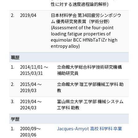
性に対する速度過程論的解析)
2.
2019/04
日本材料学会 第34回疲労シンポジウ
ム 優秀研究発表賞（学術分野）
(Assessment of the four-point
loading fatigue properties of
equimolar BCC HfNbTaTiZr high
entropy alloy)
職歴
1.
2014/11/01 ～
立命館大学総合科学技術研究機構
2015/03/31
補助研究員
2.
2015/04 ～
立命館大学 理工学部機械工学科 助
2019/03
教
3.
2019/04 ～
富山県立大学 工学部 機械システム
2024/03
工学科 助教
学歴
1.
2000/09～
Jacques-Amyot 高校 科学科 卒業
2003/06