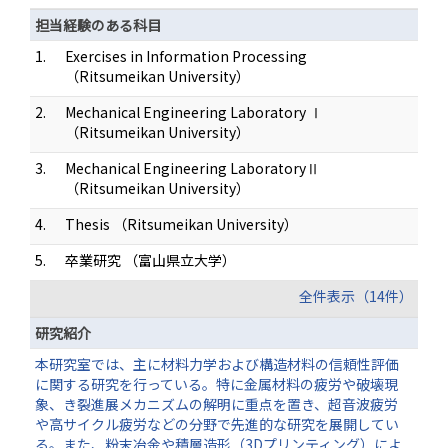
担当経験のある科目
1.
Exercises in Information Processing
（Ritsumeikan University）
2.
Mechanical Engineering Laboratory Ⅰ
（Ritsumeikan University）
3.
Mechanical Engineering LaboratoryⅡ
（Ritsumeikan University）
4.
Thesis （Ritsumeikan University）
5.
卒業研究 （富山県立大学）
全件表示（14件）
研究紹介
本研究室では、主に材料力学および構造材料の信頼性評価
に関する研究を行っている。特に金属材料の疲労や破壊現
象、き裂進展メカニズムの解明に重点を置き、超音波疲労
や高サイクル疲労などの分野で先進的な研究を展開してい
る。また、粉末冶金や積層造形（3Dプリンティング）によ