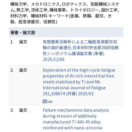
機械力学、メカトロニクス, ロボティクス、知能機械システ
ム, 熱工学, 流体工学, 機械要素、トライボロジー, 設計工学,
材料力学、機械材料 キーワード(金属、鉄鋼、疲労、き
裂、超音波疲労、信頼性)
著書・論文歴
1.
論文
有限要素法解析による二軸超音波疲労試
験の設計最適化 日本材料学会第36回信頼
性シンポジウム講演論文集 (単著)
2025/12/06
2.
論文
Exploration of the high-cycle fatigue
properties of Al-rich interstitial free
steels stabilized by Ti and Nb
International Journal of Fatigue
191,108674 (共著) 2025/02
3.
論文
Failure mechanisms data analysis
during tension of additively
manufactured Ti-6Al-4V alloy
reinforced with nano-zirconia