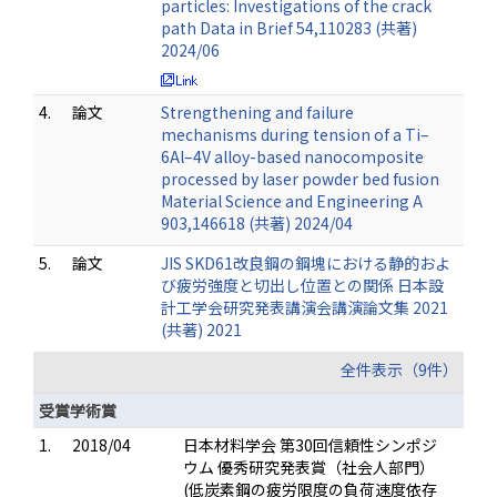
particles: Investigations of the crack
path Data in Brief 54,110283 (共著)
2024/06
4.
論文
Strengthening and failure
mechanisms during tension of a Ti–
6Al–4V alloy-based nanocomposite
processed by laser powder bed fusion
Material Science and Engineering A
903,146618 (共著) 2024/04
5.
論文
JIS SKD61改良鋼の鋼塊における静的およ
び疲労強度と切出し位置との関係 日本設
計工学会研究発表講演会講演論文集 2021
(共著) 2021
全件表示（9件）
受賞学術賞
1.
2018/04
日本材料学会 第30回信頼性シンポジ
ウム 優秀研究発表賞（社会人部門）
(低炭素鋼の疲労限度の負荷速度依存