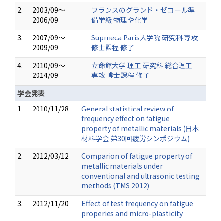
2.
2003/09～
フランスのグランド・ゼコール準
2006/09
備学級 物理や化学
3.
2007/09～
Supmeca Paris大学院 研究科 専攻
2009/09
修士課程 修了
4.
2010/09～
立命館大学 理工 研究科 総合理工
2014/09
専攻 博士課程 修了
学会発表
1.
2010/11/28
General statistical review of
frequency effect on fatigue
property of metallic materials (日本
材料学会 弟30回疲労シンポジウム)
2.
2012/03/12
Comparion of fatigue property of
metallic materials under
conventional and ultrasonic testing
methods (TMS 2012)
3.
2012/11/20
Effect of test frequency on fatigue
properies and micro-plasticity