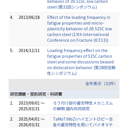
behavior of JIS S15C low carbon
steel (第31回シンポジウム)
4.
2013/06/18
Effect of the loading frequency in
fatigue properties and micro-
plasticity behavior of JIS S15C low
carbon steel (13th International
Conference on Fracture (ICF13))
5.
2014/12/11
Loading frequency effect on the
fatigue properties of S15C carbon
steel and some discussions beased
on dislocation behavior (第28回信頼
性シンポジウム)
全件表示（32件）
研究課題・受託研究・科研費
1.
2023/09/01 ～
ろう付け部の疲労特性メカニズム
2025/03/31
の解明 国内共同研究
2.
2025/04/01 ～
TaMoTiNbZrハイエントロピー合
2026/03/31
金の疲労特性を用いてバイオマテ