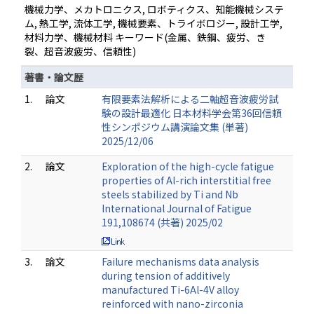
機械力学、メカトロニクス, ロボティクス、知能機械システ
ム, 熱工学, 流体工学, 機械要素、トライボロジー, 設計工学,
材料力学、機械材料 キーワード(金属、鉄鋼、疲労、き
裂、超音波疲労、信頼性)
著書・論文歴
1.
論文
有限要素法解析による二軸超音波疲労試
験の設計最適化 日本材料学会第36回信頼
性シンポジウム講演論文集 (単著)
2025/12/06
2.
論文
Exploration of the high-cycle fatigue
properties of Al-rich interstitial free
steels stabilized by Ti and Nb
International Journal of Fatigue
191,108674 (共著) 2025/02
3.
論文
Failure mechanisms data analysis
during tension of additively
manufactured Ti-6Al-4V alloy
reinforced with nano-zirconia