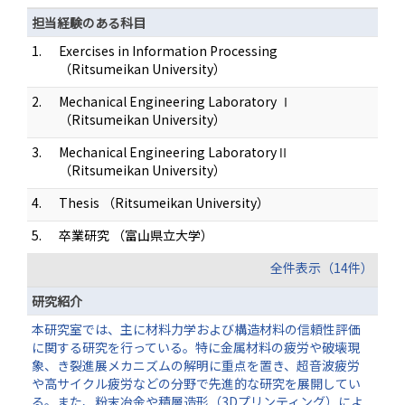
担当経験のある科目
1.
Exercises in Information Processing
（Ritsumeikan University）
2.
Mechanical Engineering Laboratory Ⅰ
（Ritsumeikan University）
3.
Mechanical Engineering LaboratoryⅡ
（Ritsumeikan University）
4.
Thesis （Ritsumeikan University）
5.
卒業研究 （富山県立大学）
全件表示（14件）
研究紹介
本研究室では、主に材料力学および構造材料の信頼性評価
に関する研究を行っている。特に金属材料の疲労や破壊現
象、き裂進展メカニズムの解明に重点を置き、超音波疲労
や高サイクル疲労などの分野で先進的な研究を展開してい
る。また、粉末冶金や積層造形（3Dプリンティング）によ