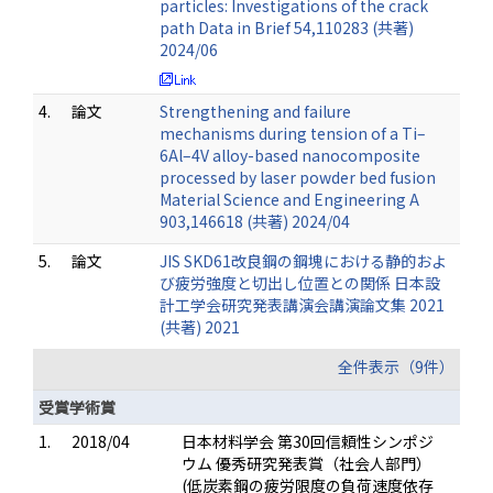
particles: Investigations of the crack
path Data in Brief 54,110283 (共著)
2024/06
4.
論文
Strengthening and failure
mechanisms during tension of a Ti–
6Al–4V alloy-based nanocomposite
processed by laser powder bed fusion
Material Science and Engineering A
903,146618 (共著) 2024/04
5.
論文
JIS SKD61改良鋼の鋼塊における静的およ
び疲労強度と切出し位置との関係 日本設
計工学会研究発表講演会講演論文集 2021
(共著) 2021
全件表示（9件）
受賞学術賞
1.
2018/04
日本材料学会 第30回信頼性シンポジ
ウム 優秀研究発表賞（社会人部門）
(低炭素鋼の疲労限度の負荷速度依存