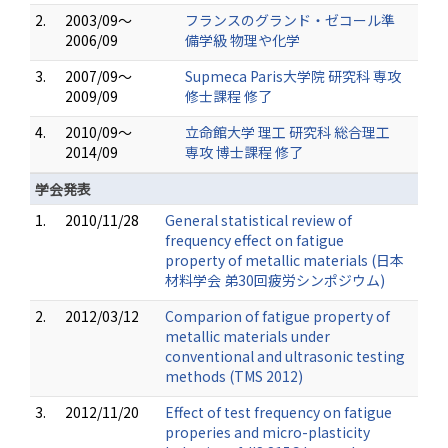
2.
2003/09～
フランスのグランド・ゼコール準
2006/09
備学級 物理や化学
3.
2007/09～
Supmeca Paris大学院 研究科 専攻
2009/09
修士課程 修了
4.
2010/09～
立命館大学 理工 研究科 総合理工
2014/09
専攻 博士課程 修了
学会発表
1.
2010/11/28
General statistical review of
frequency effect on fatigue
property of metallic materials (日本
材料学会 弟30回疲労シンポジウム)
2.
2012/03/12
Comparion of fatigue property of
metallic materials under
conventional and ultrasonic testing
methods (TMS 2012)
3.
2012/11/20
Effect of test frequency on fatigue
properies and micro-plasticity