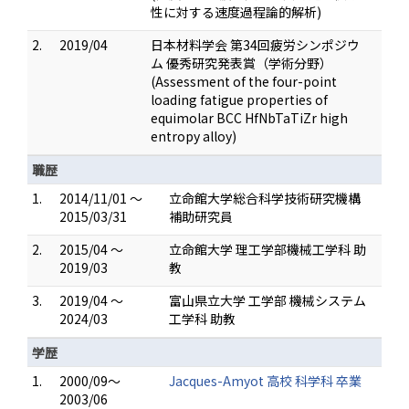
性に対する速度過程論的解析)
2.
2019/04
日本材料学会 第34回疲労シンポジウ
ム 優秀研究発表賞（学術分野）
(Assessment of the four-point
loading fatigue properties of
equimolar BCC HfNbTaTiZr high
entropy alloy)
職歴
1.
2014/11/01 ～
立命館大学総合科学技術研究機構
2015/03/31
補助研究員
2.
2015/04 ～
立命館大学 理工学部機械工学科 助
2019/03
教
3.
2019/04 ～
富山県立大学 工学部 機械システム
2024/03
工学科 助教
学歴
1.
2000/09～
Jacques-Amyot 高校 科学科 卒業
2003/06