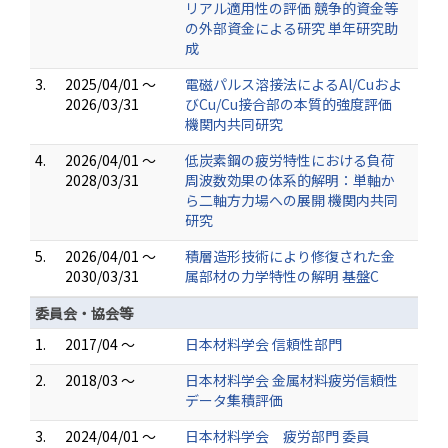
リアル適用性の評価 競争的資金等
の外部資金による研究 単年研究助
成
3.
2025/04/01 ～
電磁パルス溶接法によるAl/Cuおよ
2026/03/31
びCu/Cu接合部の本質的強度評価
機関内共同研究
4.
2026/04/01 ～
低炭素鋼の疲労特性における負荷
2028/03/31
周波数効果の体系的解明：単軸か
ら二軸方力場への展開 機関内共同
研究
5.
2026/04/01 ～
積層造形技術により修復された金
2030/03/31
属部材の力学特性の解明 基盤C
委員会・協会等
1.
2017/04 ～
日本材料学会 信頼性部門
2.
2018/03 ～
日本材料学会 金属材料疲労信頼性
データ集積評価
3.
2024/04/01 ～
日本材料学会 疲労部門 委員