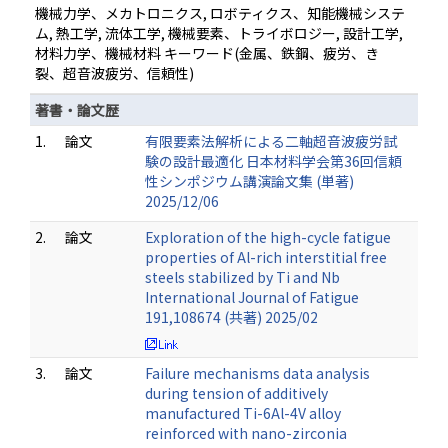
機械力学、メカトロニクス, ロボティクス、知能機械システ
ム, 熱工学, 流体工学, 機械要素、トライボロジー, 設計工学,
材料力学、機械材料 キーワード(金属、鉄鋼、疲労、き
裂、超音波疲労、信頼性)
著書・論文歴
1.
論文
有限要素法解析による二軸超音波疲労試
験の設計最適化 日本材料学会第36回信頼
性シンポジウム講演論文集 (単著)
2025/12/06
2.
論文
Exploration of the high-cycle fatigue
properties of Al-rich interstitial free
steels stabilized by Ti and Nb
International Journal of Fatigue
191,108674 (共著) 2025/02
3.
論文
Failure mechanisms data analysis
during tension of additively
manufactured Ti-6Al-4V alloy
reinforced with nano-zirconia