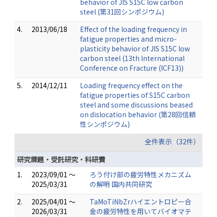
behavior of JIS S15C low carbon
steel (第31回シンポジウム)
4.
2013/06/18
Effect of the loading frequency in
fatigue properties and micro-
plasticity behavior of JIS S15C low
carbon steel (13th International
Conference on Fracture (ICF13))
5.
2014/12/11
Loading frequency effect on the
fatigue properties of S15C carbon
steel and some discussions beased
on dislocation behavior (第28回信頼
性シンポジウム)
全件表示（32件）
研究課題・受託研究・科研費
1.
2023/09/01 ～
ろう付け部の疲労特性メカニズム
2025/03/31
の解明 国内共同研究
2.
2025/04/01 ～
TaMoTiNbZrハイエントロピー合
2026/03/31
金の疲労特性を用いてバイオマテ