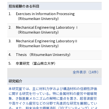
担当経験のある科目
1.
Exercises in Information Processing
（Ritsumeikan University）
2.
Mechanical Engineering Laboratory Ⅰ
（Ritsumeikan University）
3.
Mechanical Engineering LaboratoryⅡ
（Ritsumeikan University）
4.
Thesis （Ritsumeikan University）
5.
卒業研究 （富山県立大学）
全件表示（14件）
研究紹介
本研究室では、主に材料力学および構造材料の信頼性評価
に関する研究を行っている。特に金属材料の疲労や破壊現
象、き裂進展メカニズムの解明に重点を置き、超音波疲労
や高サイクル疲労などの分野で先進的な研究を展開してい
る。また、粉末冶金や積層造形（3Dプリンティング）によ