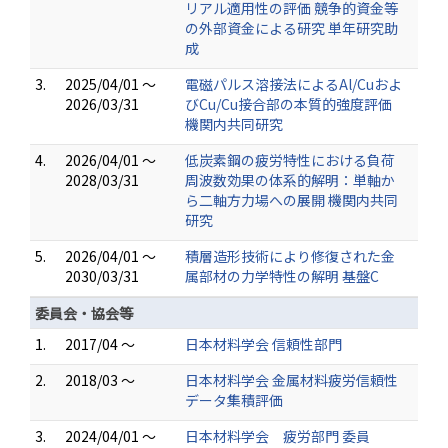
リアル適用性の評価 競争的資金等
の外部資金による研究 単年研究助
成
3.
2025/04/01 ～
電磁パルス溶接法によるAl/Cuおよ
2026/03/31
びCu/Cu接合部の本質的強度評価
機関内共同研究
4.
2026/04/01 ～
低炭素鋼の疲労特性における負荷
2028/03/31
周波数効果の体系的解明：単軸か
ら二軸方力場への展開 機関内共同
研究
5.
2026/04/01 ～
積層造形技術により修復された金
2030/03/31
属部材の力学特性の解明 基盤C
委員会・協会等
1.
2017/04 ～
日本材料学会 信頼性部門
2.
2018/03 ～
日本材料学会 金属材料疲労信頼性
データ集積評価
3.
2024/04/01 ～
日本材料学会 疲労部門 委員