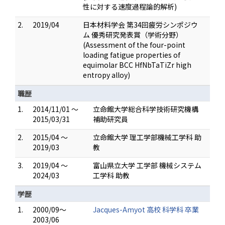
性に対する速度過程論的解析)
2.
2019/04
日本材料学会 第34回疲労シンポジウ
ム 優秀研究発表賞（学術分野）
(Assessment of the four-point
loading fatigue properties of
equimolar BCC HfNbTaTiZr high
entropy alloy)
職歴
1.
2014/11/01 ～
立命館大学総合科学技術研究機構
2015/03/31
補助研究員
2.
2015/04 ～
立命館大学 理工学部機械工学科 助
2019/03
教
3.
2019/04 ～
富山県立大学 工学部 機械システム
2024/03
工学科 助教
学歴
1.
2000/09～
Jacques-Amyot 高校 科学科 卒業
2003/06