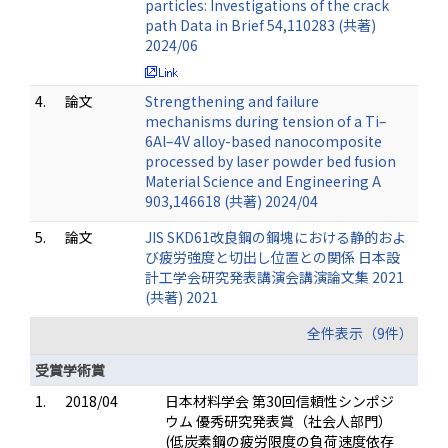
particles: Investigations of the crack
path Data in Brief 54,110283 (共著)
2024/06
4.
論文
Strengthening and failure
mechanisms during tension of a Ti–
6Al–4V alloy-based nanocomposite
processed by laser powder bed fusion
Material Science and Engineering A
903,146618 (共著) 2024/04
5.
論文
JIS SKD61改良鋼の鋼塊における静的およ
び疲労強度と切出し位置との関係 日本設
計工学会研究発表講演会講演論文集 2021
(共著) 2021
全件表示（9件）
受賞学術賞
1.
2018/04
日本材料学会 第30回信頼性シンポジ
ウム 優秀研究発表賞（社会人部門）
(低炭素鋼の疲労限度の負荷速度依存