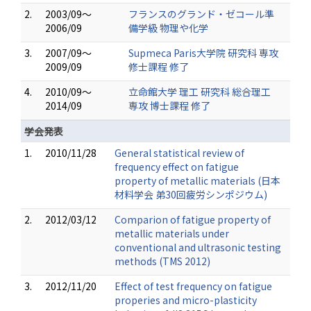
2.
2003/09～
フランスのグランド・ゼコール準
2006/09
備学級 物理や化学
3.
2007/09～
Supmeca Paris大学院 研究科 専攻
2009/09
修士課程 修了
4.
2010/09～
立命館大学 理工 研究科 総合理工
2014/09
専攻 博士課程 修了
学会発表
1.
2010/11/28
General statistical review of
frequency effect on fatigue
property of metallic materials (日本
材料学会 弟30回疲労シンポジウム)
2.
2012/03/12
Comparion of fatigue property of
metallic materials under
conventional and ultrasonic testing
methods (TMS 2012)
3.
2012/11/20
Effect of test frequency on fatigue
properies and micro-plasticity