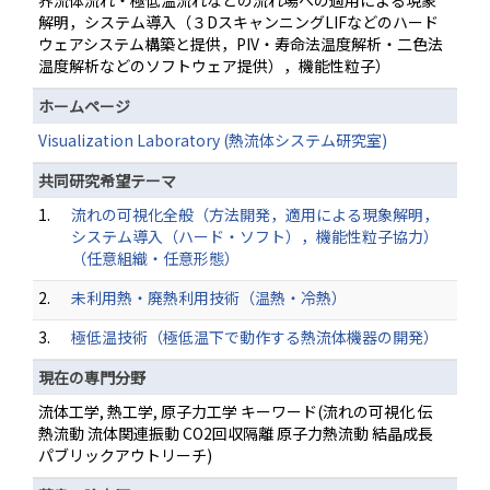
界流体流れ・極低温流れなどの流れ場への適用による現象
解明，システム導入（３DスキャンニングLIFなどのハード
ウェアシステム構築と提供，PIV・寿命法温度解析・二色法
温度解析などのソフトウェア提供），機能性粒子）
ホームページ
Visualization Laboratory (熱流体システム研究室)
共同研究希望テーマ
1.
流れの可視化全般（方法開発，適用による現象解明，
システム導入（ハード・ソフト），機能性粒子協力）
（任意組織・任意形態）
2.
未利用熱・廃熱利用技術（温熱・冷熱）
3.
極低温技術（極低温下で動作する熱流体機器の開発）
現在の専門分野
流体工学, 熱工学, 原子力工学 キーワード(流れの可視化 伝
熱流動 流体関連振動 CO2回収隔離 原子力熱流動 結晶成長
パブリックアウトリーチ)