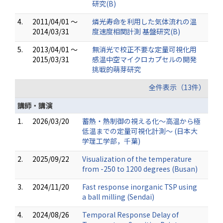
研究(B)
4.
2011/04/01 ～
燐光寿命を利用した気体流れの温
2014/03/31
度速度相関計測 基盤研究(B)
5.
2013/04/01 ～
無消光で校正不要な定量可視化用
2015/03/31
感温中空マイクロカプセルの開発
挑戦的萌芽研究
全件表示（13件）
講師・講演
1.
2026/03/20
蓄熱・熱制御の視える化～高温から極
低温までの定量可視化計測～ (日本大
学理工学部，千葉)
2.
2025/09/22
Visualization of the temperature
from -250 to 1200 degrees (Busan)
3.
2024/11/20
Fast response inorganic TSP using
a ball milling (Sendai)
4.
2024/08/26
Temporal Response Delay of