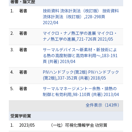
著書・論文歴
1.
著書
技術資料 流体計測法（改訂版） 技術資料
流体計測法（改訂版）,228-298頁
2022/04
2.
著書
マイクロ・ナノ熱工学の進展 マイクロ・
ナノ熱工学の進展,721-726頁 2021/05
3.
著書
サーマルデバイス～新素材・新技術によ
る熱の高度制御と高効率利用～,183-191
頁 (共著) 2019/04
4.
著書
PIVハンドブック(第2版) PIVハンドブック
(第2版),337-352頁 (共著) 2018/05
5.
著書
サーマルマネージメント－余熱・排熱の
制御と有効利用,98-110頁 (共著) 2013/04
全件表示（143件）
受賞学術賞
1.
2023/05
（一社）可視化情報学会 功労賞