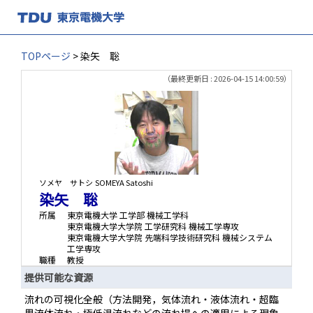
TOPページ
> 染矢 聡
（最終更新日 : 2026-04-15 14:00:59）
ソメヤ サトシ
SOMEYA Satoshi
染矢 聡
所属
東京電機大学 工学部 機械工学科
東京電機大学大学院 工学研究科 機械工学専攻
東京電機大学大学院 先端科学技術研究科 機械システム
工学専攻
職種
教授
提供可能な資源
流れの可視化全般（方法開発，気体流れ・液体流れ・超臨