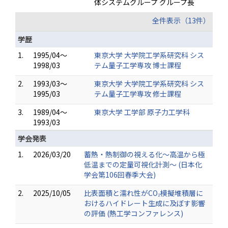
体システムグループ グループ長
全件表示（13件）
学歴
1.
1995/04～
東京大学 大学院工学系研究科 シス
1998/03
テム量子工学専攻 博士課程
2.
1993/03～
東京大学 大学院工学系研究科 シス
1995/03
テム量子工学専攻 修士課程
3.
1989/04～
東京大学 工学部 原子力工学科
1993/03
学会発表
1.
2026/03/20
蓄熱・熱制御の視える化～高温から極
低温までの定量可視化計測～ (日本化
学会第106回春季大会)
2.
2025/10/05
比表面積と濡れ性がCO₂模擬堆積層に
おけるハイドレート生成に及ぼす影響
の評価 (熱工学コンファレンス)