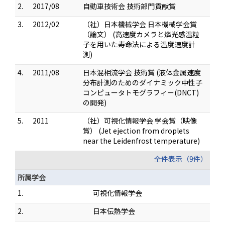
2.
2017/08
自動車技術会 技術部門貢献賞
3.
2012/02
（社）日本機械学会 日本機械学会賞
（論文） (高速度カメラと燐光感温粒
子を用いた寿命法による温度速度計
測)
4.
2011/08
日本混相流学会 技術賞 (液体金属速度
分布計測のためのダイナミック中性子
コンピュータトモグラフィー(DNCT)
の開発)
5.
2011
（社）可視化情報学会 学会賞（映像
賞） (Jet ejection from droplets
near the Leidenfrost temperature)
全件表示（9件）
所属学会
1.
可視化情報学会
2.
日本伝熱学会