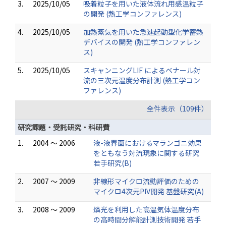
3.
2025/10/05
吸着粒子を用いた液体流れ用感温粒子
の開発 (熱工学コンファレンス)
4.
2025/10/05
加熱蒸気を用いた急速起動型化学蓄熱
デバイスの開発 (熱工学コンファレン
ス)
5.
2025/10/05
スキャンニングLIF によるベナール対
流の三次元温度分布計測 (熱工学コン
ファレンス)
全件表示（109件）
研究課題・受託研究・科研費
1.
2004 ～ 2006
液-液界面におけるマランゴニ効果
をともなう対流現象に関する研究
若手研究(B)
2.
2007 ～ 2009
非線形マイクロ流動評価のための
マイクロ4次元PIV開発 基盤研究(A)
3.
2008 ～ 2009
燐光を利用した高温気体温度分布
の高時間分解能計測技術開発 若手