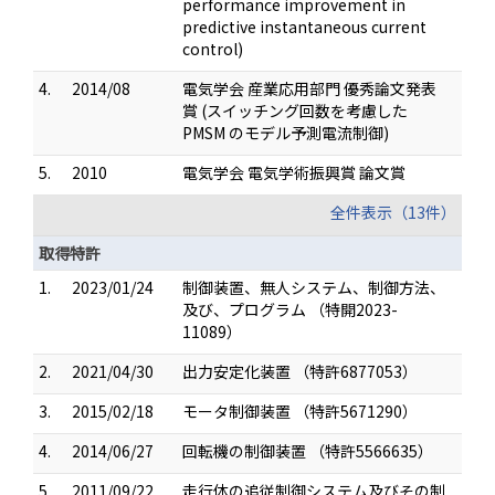
performance improvement in
predictive instantaneous current
control)
4.
2014/08
電気学会 産業応用部門 優秀論文発表
賞 (スイッチング回数を考慮した
PMSM のモデル予測電流制御)
5.
2010
電気学会 電気学術振興賞 論文賞
全件表示（13件）
取得特許
1.
2023/01/24
制御装置、無人システム、制御方法、
及び、プログラム （特開2023-
11089）
2.
2021/04/30
出力安定化装置 （特許6877053）
3.
2015/02/18
モータ制御装置 （特許5671290）
4.
2014/06/27
回転機の制御装置 （特許5566635）
5.
2011/09/22
走行体の追従制御システム及びその制