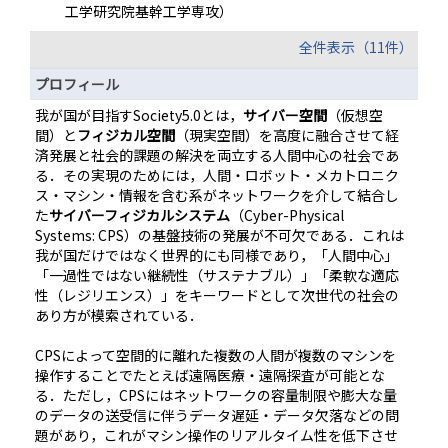
工学研究院基幹工学専攻）
全件表示（11件）
プロフィール
我が国が目指すSociety5.0とは，
サイバー空間
（仮想空
間）と
フィジカル空間
（現実空間）を高度に融合させて経
済発展と社会的課題の解決を両立する人間中心の社会であ
る．その実現のためには，人間・ロボット・メカトロニク
ス・マシン・情報を含む系がネットワークを介して結合し
た
サイバーフィジカルシステム
（Cyber-Physical
Systems: CPS）の基盤技術の発展が不可欠である．これは
我が国だけではなく世界的にも同様であり，「人間中心」
「一過性ではない継続性（サステナブル）」「柔軟な適応
性（レジリエンス）」をキーワードとして次世代の社会の
あり方が模索されている．
CPSによって空間的に離れた複数の人間が複数のマシンを
操作することでたとえば遠隔医療・遠隔探査が可能とな
る．ただし，CPSにはネットワークの容量制限や膨大な量
のデータの送受信に伴うデータ遅延・データ欠落などの問
題があり，これがマシン操作のリアルタイム性を低下させ