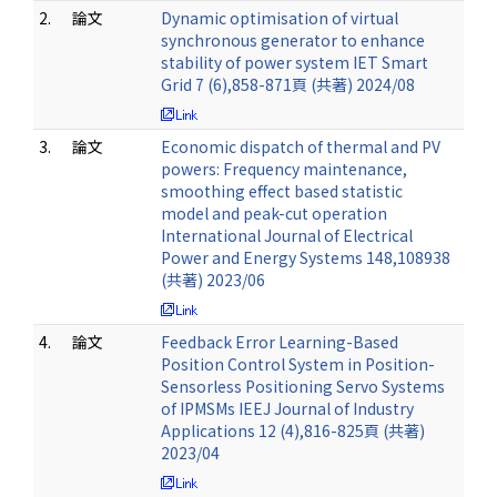
2.
論文
Dynamic optimisation of virtual
synchronous generator to enhance
stability of power system IET Smart
Grid 7 (6),858-871頁 (共著) 2024/08
3.
論文
Economic dispatch of thermal and PV
powers: Frequency maintenance,
smoothing effect based statistic
model and peak-cut operation
International Journal of Electrical
Power and Energy Systems 148,108938
(共著) 2023/06
4.
論文
Feedback Error Learning-Based
Position Control System in Position-
Sensorless Positioning Servo Systems
of IPMSMs IEEJ Journal of Industry
Applications 12 (4),816-825頁 (共著)
2023/04