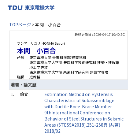
TOPページ
> 本間 小百合
（最終更新日 : 2026-04-17 10:40:20）
ホンマ サユリ
HONMA Sayuri
本間 小百合
所属
東京電機大学 未来科学部 建築学科
東京電機大学大学院 先端科学技術研究科 建築・建設環
境工学専攻
東京電機大学大学院 未来科学研究科 建築学専攻
職種
准教授
著書・論文歴
1.
論文
Estimation Method on Hysteresis
Characteristics of Subassemblage
with Ductile Knee-Brace Member
9thInternational Conference on
Behavior of Steel Structures in Seismic
Areas (STESSA2018),251-258頁 (共著)
2018/02