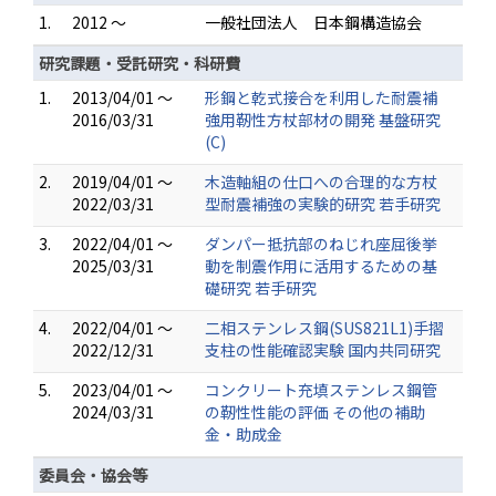
1.
2012 ～
一般社団法人 日本鋼構造協会
研究課題・受託研究・科研費
1.
2013/04/01 ～
形鋼と乾式接合を利用した耐震補
2016/03/31
強用靭性方杖部材の開発 基盤研究
(C)
2.
2019/04/01 ～
木造軸組の仕口への合理的な方杖
2022/03/31
型耐震補強の実験的研究 若手研究
3.
2022/04/01 ～
ダンパー抵抗部のねじれ座屈後挙
2025/03/31
動を制震作用に活用するための基
礎研究 若手研究
4.
2022/04/01 ～
二相ステンレス鋼(SUS821L1)手摺
2022/12/31
支柱の性能確認実験 国内共同研究
5.
2023/04/01 ～
コンクリート充填ステンレス鋼管
2024/03/31
の靭性性能の評価 その他の補助
金・助成金
委員会・協会等