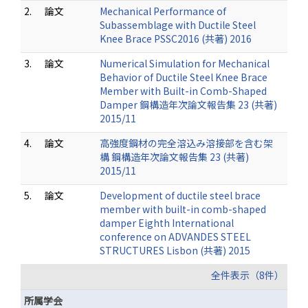
2.
論文
Mechanical Performance of
Subassemblage with Ductile Steel
Knee Brace PSSC2016 (共著) 2016
3.
論文
Numerical Simulation for Mechanical
Behavior of Ductile Steel Knee Brace
Member with Built-in Comb-Shaped
Damper 鋼構造年次論文報告集 23 (共著)
2015/11
4.
論文
高強度鋼材の完全溶込み溶接部を含む架
構 鋼構造年次論文報告集 23 (共著)
2015/11
5.
論文
Development of ductile steel brace
member with built-in comb-shaped
damper Eighth International
conference on ADVANDES STEEL
STRUCTURES Lisbon (共著) 2015
全件表示（8件）
所属学会