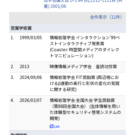
信学会論文誌 D-2 84 (6),1112-1121頁 (共
著) 2001/06
全件表示（11件）
受賞学術賞
1.
1999/03/05
情報処理学会 インタラクション'99ベ
ストインタラクティブ発表賞
(Coaster: 時空間メディアのダイレク
トマニピュレーション)
2.
2013
映像情報メディア学会 査読功労賞
3.
2024/09/06
情報処理学会 FIT奨励賞 (周辺視にお
けるβ運動の奥行と形状の変化の知覚
に関する研究)
4.
2026/03/07
情報処理学会 全国大会 学生奨励賞
（第88回全国大会） (生体情報を用い
た体験型セキュリティ啓発システムの
開発)