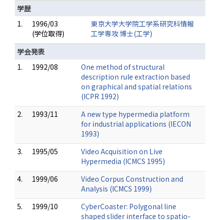
学歴
1.
1996/03
東京大学大学院工学系研究科情報
(学位取得)
工学専攻 博士(工学)
学会発表
1.
1992/08
One method of structural
description rule extraction based
on graphical and spatial relations
(ICPR 1992)
2.
1993/11
A new type hypermedia platform
for industrial applications (IECON
1993)
3.
1995/05
Video Acquisition on Live
Hypermedia (ICMCS 1995)
4.
1999/06
Video Corpus Construction and
Analysis (ICMCS 1999)
5.
1999/10
CyberCoaster: Polygonal line
shaped slider interface to spatio-