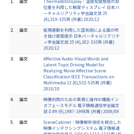
1.
論文
ThermalBitDisplay：温度知覚感度の部
位差を利用した触覚ディスプレイ 日本バ
ーチャルリアリティ学会論文誌 25
(4),319-325頁 (共著) 2020/12
2.
論文
仮現運動を利用した空気砲による風の吹
き抜け感覚提示 日本バーチャルリアリテ
ィ学会論文誌 25 (4),302-310頁 (共著)
2020/12
3.
論文
Affective Audio-Visual Words and
Latent Topic Driving Model for
Realizing Movie Affective Scene
Classification IEEE Transactions on
Multimedia 12 (6),532-535頁 (共著)
2010/10
4.
論文
映像利用のための表現と操作の機能イン
タフェースモデル 電子情報通信学会論文
誌 D 89 (9),1987-1998頁 (共著) 2006/09
5.
論文
SceneCabinet：映像解析技術を統合した
映像インデクシングシステム 電子情報通