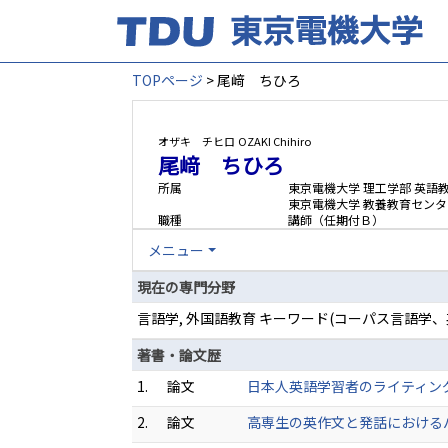
TOPページ
> 尾﨑 ちひろ
オザキ チヒロ
OZAKI Chihiro
尾﨑 ちひろ
所属
東京電機大学 理工学部 英語
東京電機大学 教養教育センタ
職種
講師（任期付Ｂ）
メニュー
現在の専門分野
言語学, 外国語教育 キーワード(コーパス言語学、
著書・論文歴
1.
論文
日本人英語学習者のライティング
2.
論文
高専生の英作文と発話におけるパフ