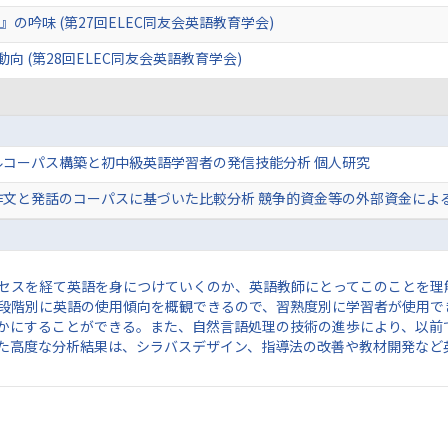
の吟味 (第27回ELEC同友会英語教育学会)
向 (第28回ELEC同友会英語教育学会)
ルコーパス構築と初中級英語学習者の発信技能分析 個人研究
作文と発話のコーパスに基づいた比較分析 競争的資金等の外部資金によ
セスを経て英語を身につけていくのか、英語教師にとってこのことを理
段階別に英語の使用傾向を概観できるので、習熟度別に学習者が使用で
かにすることができる。また、自然言語処理の技術の進歩により、以前
た高度な分析結果は、シラバスデザイン、指導法の改善や教材開発など