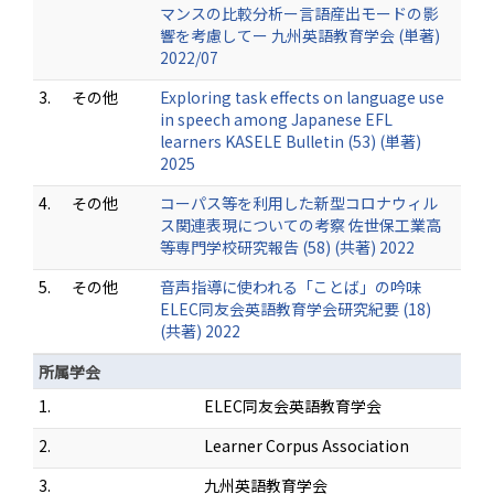
マンスの比較分析ー言語産出モードの影
響を考慮してー 九州英語教育学会 (単著)
2022/07
3.
その他
Exploring task effects on language use
in speech among Japanese EFL
learners KASELE Bulletin (53) (単著)
2025
4.
その他
コーパス等を利用した新型コロナウィル
ス関連表現についての考察 佐世保工業高
等専門学校研究報告 (58) (共著) 2022
5.
その他
音声指導に使われる「ことば」の吟味
ELEC同友会英語教育学会研究紀要 (18)
(共著) 2022
所属学会
1.
ELEC同友会英語教育学会
2.
Learner Corpus Association
3.
九州英語教育学会