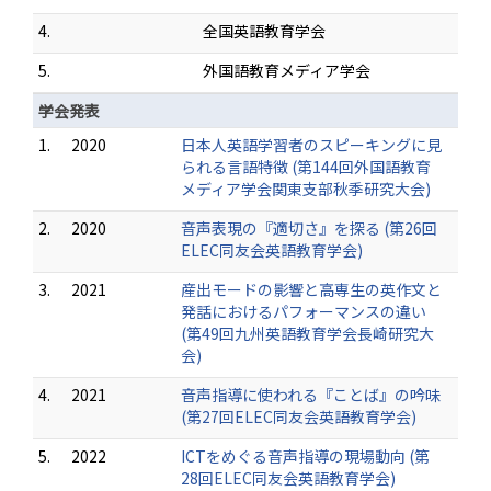
4.
全国英語教育学会
5.
外国語教育メディア学会
学会発表
1.
2020
日本人英語学習者のスピーキングに見
られる言語特徴 (第144回外国語教育
メディア学会関東支部秋季研究大会)
2.
2020
音声表現の『適切さ』を探る (第26回
ELEC同友会英語教育学会)
3.
2021
産出モードの影響と高専生の英作文と
発話におけるパフォーマンスの違い
(第49回九州英語教育学会長崎研究大
会)
4.
2021
音声指導に使われる『ことば』の吟味
(第27回ELEC同友会英語教育学会)
5.
2022
ICTをめぐる音声指導の現場動向 (第
28回ELEC同友会英語教育学会)