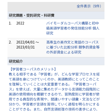
全件表示（9件）
研究課題・受託研究・科研費
1.
2022
バイモーダルコーパス構築と初中
級英語学習者の発信技能分析 個人
研究
2.
2022/04/01 ～
高専生の英作文と発話のコーパス
2023/03/31
に基づいた比較分析 競争的資金等
の外部資金による研究
研究紹介
【学習者コーパスのメリット】
教える相手である「学習者」が、どんな学習プロセスを経
て英語を身につけていくのか、英語教師にとってこのこと
を理解していくことは大変重要である。「学習者コーパ
ス」を使えば、大量に集めたデータから言語能力段階別に
英語の使用傾向を概観できるので、習熟度別に学習者が使
用できる典型的な表現や、間違いやすい語彙・文法などが
分かり、学習者が言語を習得していく過程を明らかにする
ことができる。また、自然言語処理の技術の進歩により、