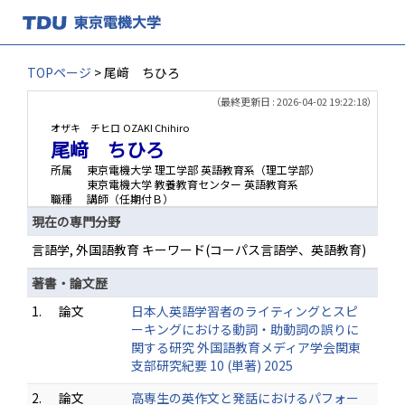
TOPページ
> 尾﨑 ちひろ
（最終更新日 : 2026-04-02 19:22:18）
オザキ チヒロ
OZAKI Chihiro
尾﨑 ちひろ
所属
東京電機大学 理工学部 英語教育系（理工学部）
東京電機大学 教養教育センター 英語教育系
職種
講師（任期付Ｂ）
現在の専門分野
言語学, 外国語教育 キーワード(コーパス言語学、英語教育)
著書・論文歴
1.
論文
日本人英語学習者のライティングとスピ
ーキングにおける動詞・助動詞の誤りに
関する研究 外国語教育メディア学会関東
支部研究紀要 10 (単著) 2025
2.
論文
高専生の英作文と発話におけるパフォー