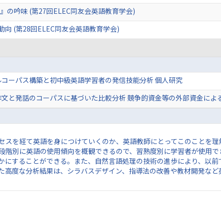
の吟味 (第27回ELEC同友会英語教育学会)
向 (第28回ELEC同友会英語教育学会)
ルコーパス構築と初中級英語学習者の発信技能分析 個人研究
作文と発話のコーパスに基づいた比較分析 競争的資金等の外部資金によ
セスを経て英語を身につけていくのか、英語教師にとってこのことを理
段階別に英語の使用傾向を概観できるので、習熟度別に学習者が使用で
かにすることができる。また、自然言語処理の技術の進歩により、以前
た高度な分析結果は、シラバスデザイン、指導法の改善や教材開発など