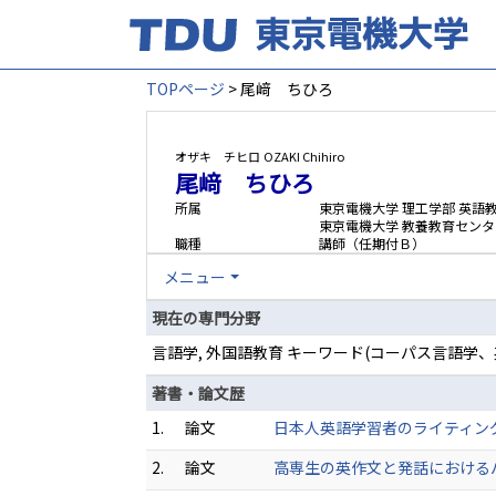
TOPページ
> 尾﨑 ちひろ
オザキ チヒロ
OZAKI Chihiro
尾﨑 ちひろ
所属
東京電機大学 理工学部 英語
東京電機大学 教養教育センタ
職種
講師（任期付Ｂ）
メニュー
現在の専門分野
言語学, 外国語教育 キーワード(コーパス言語学、
著書・論文歴
1.
論文
日本人英語学習者のライティング
2.
論文
高専生の英作文と発話におけるパフ