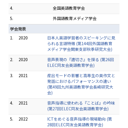
4.
全国英語教育学会
5.
外国語教育メディア学会
学会発表
1.
2020
日本人英語学習者のスピーキングに見
られる言語特徴 (第144回外国語教育
メディア学会関東支部秋季研究大会)
2.
2020
音声表現の『適切さ』を探る (第26回
ELEC同友会英語教育学会)
3.
2021
産出モードの影響と高専生の英作文と
発話におけるパフォーマンスの違い
(第49回九州英語教育学会長崎研究大
会)
4.
2021
音声指導に使われる『ことば』の吟味
(第27回ELEC同友会英語教育学会)
5.
2022
ICTをめぐる音声指導の現場動向 (第
28回ELEC同友会英語教育学会)