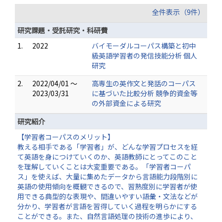
全件表示（9件）
研究課題・受託研究・科研費
1.
2022
バイモーダルコーパス構築と初中
級英語学習者の発信技能分析 個人
研究
2.
2022/04/01 ～
高専生の英作文と発話のコーパス
2023/03/31
に基づいた比較分析 競争的資金等
の外部資金による研究
研究紹介
【学習者コーパスのメリット】
教える相手である「学習者」が、どんな学習プロセスを経
て英語を身につけていくのか、英語教師にとってこのこと
を理解していくことは大変重要である。「学習者コーパ
ス」を使えば、大量に集めたデータから言語能力段階別に
英語の使用傾向を概観できるので、習熟度別に学習者が使
用できる典型的な表現や、間違いやすい語彙・文法などが
分かり、学習者が言語を習得していく過程を明らかにする
ことができる。また、自然言語処理の技術の進歩により、