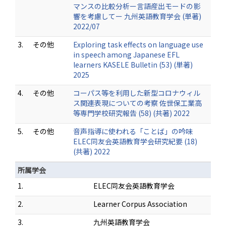
マンスの比較分析ー言語産出モードの影
響を考慮してー 九州英語教育学会 (単著)
2022/07
3.
その他
Exploring task effects on language use
in speech among Japanese EFL
learners KASELE Bulletin (53) (単著)
2025
4.
その他
コーパス等を利用した新型コロナウィル
ス関連表現についての考察 佐世保工業高
等専門学校研究報告 (58) (共著) 2022
5.
その他
音声指導に使われる「ことば」の吟味
ELEC同友会英語教育学会研究紀要 (18)
(共著) 2022
所属学会
1.
ELEC同友会英語教育学会
2.
Learner Corpus Association
3.
九州英語教育学会