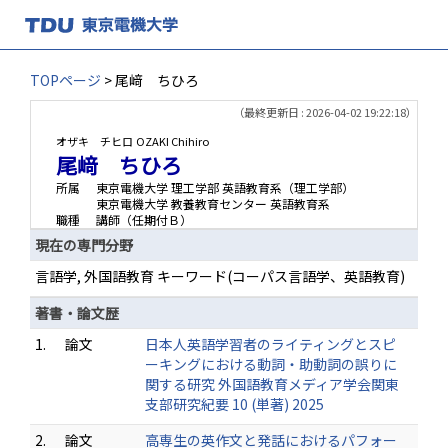
TOPページ
> 尾﨑 ちひろ
（最終更新日 : 2026-04-02 19:22:18）
オザキ チヒロ
OZAKI Chihiro
尾﨑 ちひろ
所属
東京電機大学 理工学部 英語教育系（理工学部）
東京電機大学 教養教育センター 英語教育系
職種
講師（任期付Ｂ）
現在の専門分野
言語学, 外国語教育 キーワード(コーパス言語学、英語教育)
著書・論文歴
1.
論文
日本人英語学習者のライティングとスピ
ーキングにおける動詞・助動詞の誤りに
関する研究 外国語教育メディア学会関東
支部研究紀要 10 (単著) 2025
2.
論文
高専生の英作文と発話におけるパフォー